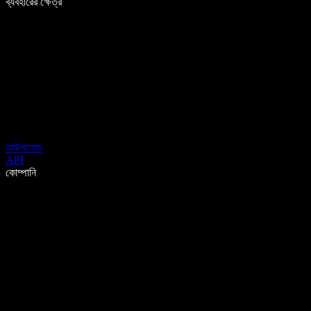
ব্যবহারের ক্ষেত্র
ডাউনলোড
API
কোম্পানি