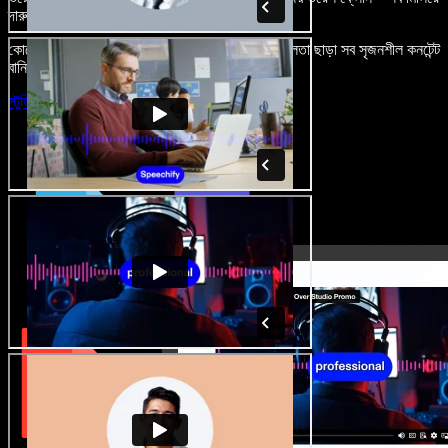
দারুণ মনে রাখার মতো অডিও-ভিডিও প্রজেক্ট বানান।
কোনো শেখার ঝামেলা নেই, শুধু ব্রাউজারে খুলুন—আর দুর্বলতা ছাড়া সব সৃজনশীল কনটেন্ট
বানিয়ে ফেলুন।
স্টুডিও চালু করুন