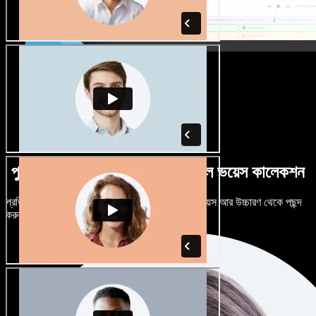
পুরুষ-নারী ভেদে নানান উচ্চারণে বিশাল ভয়েস কালেকশন
প্রতিটি প্রজেক্টকে আলাদা শোনাতে দিন। শত শত AI ভয়েস আর উচ্চারণ থেকে পছন্দ
করুন, নিজের মতো টিউন করুন।