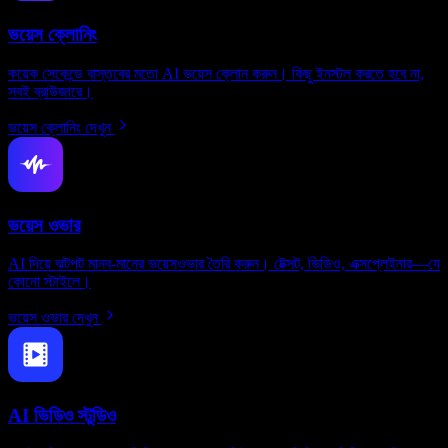
ভয়েস ক্লোনিং
কয়েক সেকেন্ডে বাস্তবের মতো AI ভয়েস ক্লোন করুন। কিছু ইনস্টল করতে হবে না,
সবই ব্রাউজারে।
ভয়েস ক্লোনিং দেখুন
ভয়েস ওভার
AI দিয়ে ঝটপট মানব-মানের ভয়েসওভার তৈরি করুন। টেক্সট, ভিডিও, এক্সপ্লেইনার—যে
কোনো স্টাইলে।
ভয়েস ওভার দেখুন
AI ভিডিও স্টুডিও