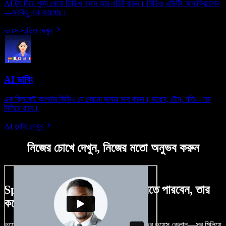
AI টুল দিয়ে শূন্য থেকে ভিডিও বানান আর এডিট করুন। ভিডিও এডিটিং আর ক্রিয়েশন
—সবকিছু এক জায়গায়।
ভয়েস স্টুডিও দেখুন
AI ডাবিং
এক ক্লিকেই আপনার ভিডিও যে কোনো ভাষায় ডাব করুন। ভয়েস, টোন, গতি—সব
মিলিয়ে যাবে।
AI ডাবিং দেখুন
নিজের চোখে দেখুন, নিজের মতো অনুভব করুন
Speechify Studio দিয়ে কী কী করতে পারবেন, তার
কয়েকটা উদাহরণ দেখুন
ভয়েসওভার, রয়্যালটি-ফ্রি ছবি, অডিও, ভিডিও যোগ, নিজের ভয়েস ক্লোন—সব মিলিয়ে