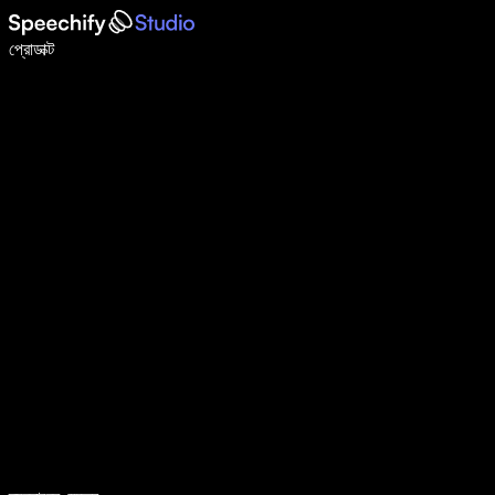
ভয়েস টাইপিং দিয়ে ৫ গুণ দ্রুত লিখুন
প্রোডাক্ট
আরও জানুন