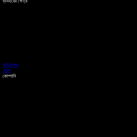
ব্যবহারের ক্ষেত্র
ডাউনলোড
API
কোম্পানি