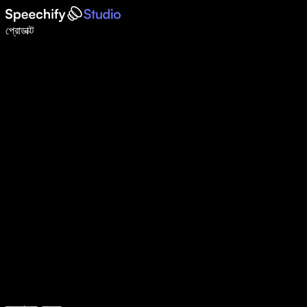
ভয়েস টাইপিং দিয়ে ৫ গুণ দ্রুত লিখুন
প্রোডাক্ট
আরও জানুন