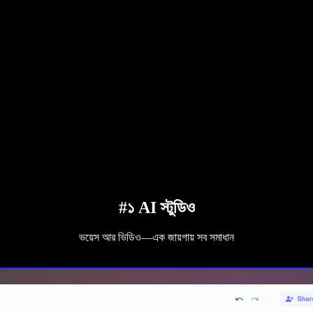
#১ AI স্টুডিও
ভয়েস আর ভিডিও—এক জায়গায় সব সমাধান