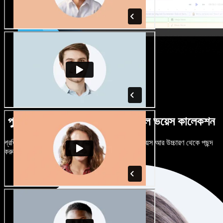
পুরুষ-নারী ভেদে নানান উচ্চারণে বিশাল ভয়েস কালেকশন
প্রতিটি প্রজেক্টকে আলাদা শোনাতে দিন। শত শত AI ভয়েস আর উচ্চারণ থেকে পছন্দ
করুন, নিজের মতো টিউন করুন।