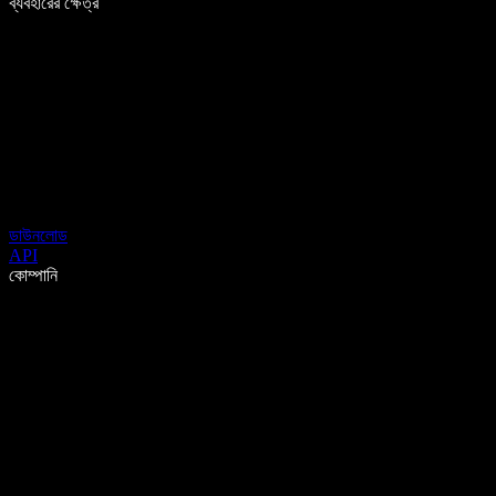
ব্যবহারের ক্ষেত্র
ডাউনলোড
API
কোম্পানি