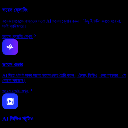
ভয়েস ক্লোনিং
কয়েক সেকেন্ডে বাস্তবের মতো AI ভয়েস ক্লোন করুন। কিছু ইনস্টল করতে হবে না,
সবই ব্রাউজারে।
ভয়েস ক্লোনিং দেখুন
ভয়েস ওভার
AI দিয়ে ঝটপট মানব-মানের ভয়েসওভার তৈরি করুন। টেক্সট, ভিডিও, এক্সপ্লেইনার—যে
কোনো স্টাইলে।
ভয়েস ওভার দেখুন
AI ভিডিও স্টুডিও