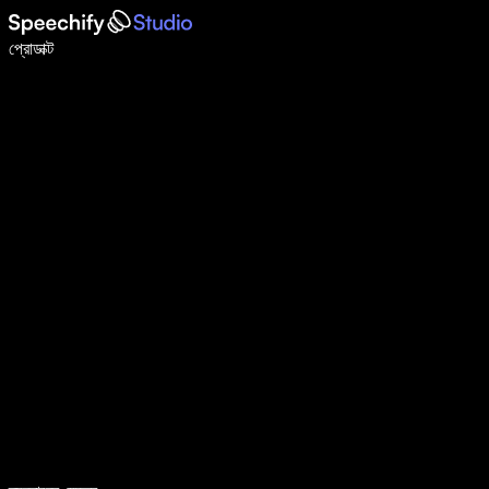
ভয়েস টাইপিং দিয়ে ৫ গুণ দ্রুত লিখুন
প্রোডাক্ট
আরও জানুন