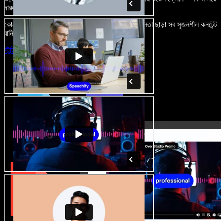
দারুণ মনে রাখার মতো অডিও-ভিডিও প্রজেক্ট বানান।
কোনো শেখার ঝামেলা নেই, শুধু ব্রাউজারে খুলুন—আর দুর্বলতা ছাড়া সব সৃজনশীল কনটেন্ট
বানিয়ে ফেলুন।
স্টুডিও চালু করুন