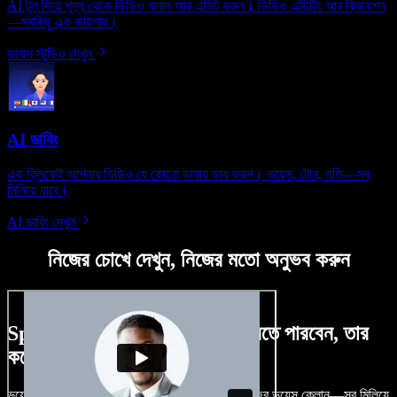
AI টুল দিয়ে শূন্য থেকে ভিডিও বানান আর এডিট করুন। ভিডিও এডিটিং আর ক্রিয়েশন
—সবকিছু এক জায়গায়।
ভয়েস স্টুডিও দেখুন
AI ডাবিং
এক ক্লিকেই আপনার ভিডিও যে কোনো ভাষায় ডাব করুন। ভয়েস, টোন, গতি—সব
মিলিয়ে যাবে।
AI ডাবিং দেখুন
নিজের চোখে দেখুন, নিজের মতো অনুভব করুন
Speechify Studio দিয়ে কী কী করতে পারবেন, তার
কয়েকটা উদাহরণ দেখুন
ভয়েসওভার, রয়্যালটি-ফ্রি ছবি, অডিও, ভিডিও যোগ, নিজের ভয়েস ক্লোন—সব মিলিয়ে