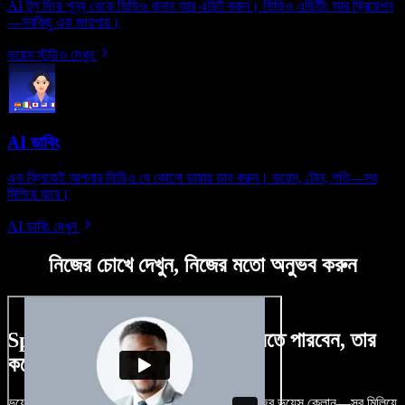
AI টুল দিয়ে শূন্য থেকে ভিডিও বানান আর এডিট করুন। ভিডিও এডিটিং আর ক্রিয়েশন
—সবকিছু এক জায়গায়।
ভয়েস স্টুডিও দেখুন
AI ডাবিং
এক ক্লিকেই আপনার ভিডিও যে কোনো ভাষায় ডাব করুন। ভয়েস, টোন, গতি—সব
মিলিয়ে যাবে।
AI ডাবিং দেখুন
নিজের চোখে দেখুন, নিজের মতো অনুভব করুন
Speechify Studio দিয়ে কী কী করতে পারবেন, তার
কয়েকটা উদাহরণ দেখুন
ভয়েসওভার, রয়্যালটি-ফ্রি ছবি, অডিও, ভিডিও যোগ, নিজের ভয়েস ক্লোন—সব মিলিয়ে