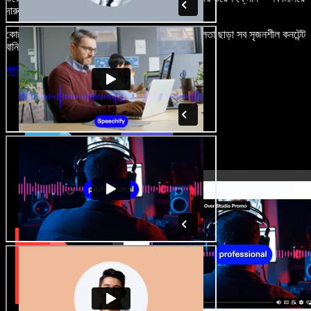
দারুণ মনে রাখার মতো অডিও-ভিডিও প্রজেক্ট বানান।
কোনো শেখার ঝামেলা নেই, শুধু ব্রাউজারে খুলুন—আর দুর্বলতা ছাড়া সব সৃজনশীল কনটেন্ট
বানিয়ে ফেলুন।
স্টুডিও চালু করুন