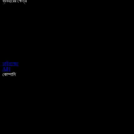
ব্যবহারের ক্ষেত্র
ডাউনলোড
API
কোম্পানি