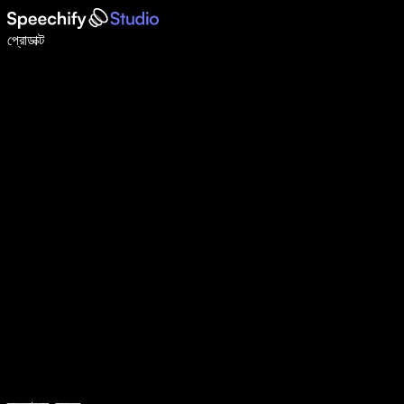
ভয়েস টাইপিং দিয়ে ৫ গুণ দ্রুত লিখুন
প্রোডাক্ট
আরও জানুন