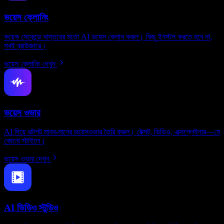
ভয়েস ক্লোনিং
কয়েক সেকেন্ডে বাস্তবের মতো AI ভয়েস ক্লোন করুন। কিছু ইনস্টল করতে হবে না,
সবই ব্রাউজারে।
ভয়েস ক্লোনিং দেখুন
ভয়েস ওভার
AI দিয়ে ঝটপট মানব-মানের ভয়েসওভার তৈরি করুন। টেক্সট, ভিডিও, এক্সপ্লেইনার—যে
কোনো স্টাইলে।
ভয়েস ওভার দেখুন
AI ভিডিও স্টুডিও