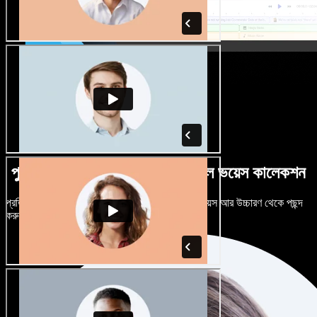
পুরুষ-নারী ভেদে নানান উচ্চারণে বিশাল ভয়েস কালেকশন
প্রতিটি প্রজেক্টকে আলাদা শোনাতে দিন। শত শত AI ভয়েস আর উচ্চারণ থেকে পছন্দ
করুন, নিজের মতো টিউন করুন।