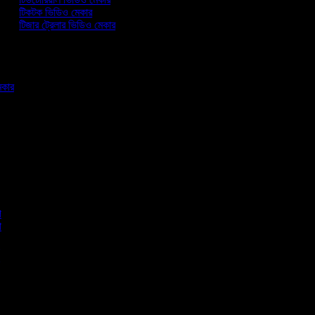
টিকটক ভিডিও মেকার
টিজার ট্রেলার ভিডিও মেকার
মেকার
র
পি
তা
তা
তা
া