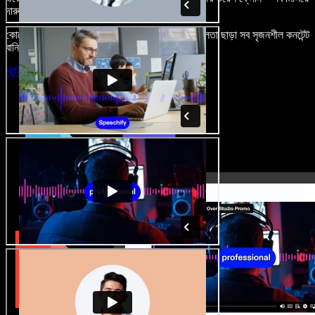
দারুণ মনে রাখার মতো অডিও-ভিডিও প্রজেক্ট বানান।
কোনো শেখার ঝামেলা নেই, শুধু ব্রাউজারে খুলুন—আর দুর্বলতা ছাড়া সব সৃজনশীল কনটেন্ট
বানিয়ে ফেলুন।
স্টুডিও চালু করুন