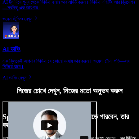
AI টুল দিয়ে শূন্য থেকে ভিডিও বানান আর এডিট করুন। ভিডিও এডিটিং আর ক্রিয়েশন
—সবকিছু এক জায়গায়।
ভয়েস স্টুডিও দেখুন
AI ডাবিং
এক ক্লিকেই আপনার ভিডিও যে কোনো ভাষায় ডাব করুন। ভয়েস, টোন, গতি—সব
মিলিয়ে যাবে।
AI ডাবিং দেখুন
নিজের চোখে দেখুন, নিজের মতো অনুভব করুন
Speechify Studio দিয়ে কী কী করতে পারবেন, তার
কয়েকটা উদাহরণ দেখুন
ভয়েসওভার, রয়্যালটি-ফ্রি ছবি, অডিও, ভিডিও যোগ, নিজের ভয়েস ক্লোন—সব মিলিয়ে