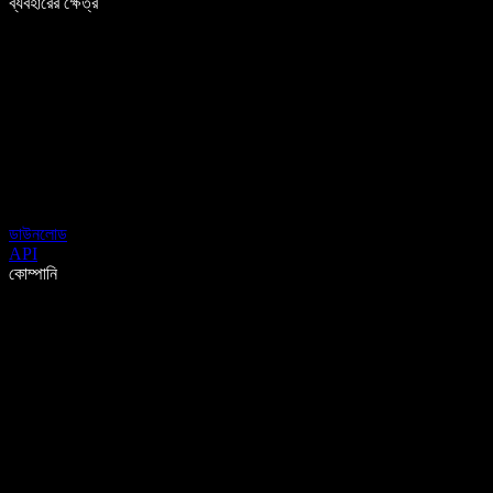
ব্যবহারের ক্ষেত্র
ডাউনলোড
API
কোম্পানি