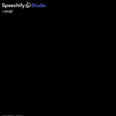
ভয়েস টাইপিং দিয়ে ৫ গুণ দ্রুত লিখুন
প্রোডাক্ট
আরও জানুন