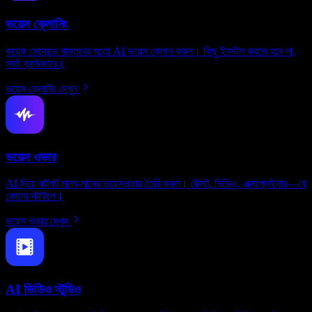
ভয়েস ক্লোনিং
কয়েক সেকেন্ডে বাস্তবের মতো AI ভয়েস ক্লোন করুন। কিছু ইনস্টল করতে হবে না,
সবই ব্রাউজারে।
ভয়েস ক্লোনিং দেখুন
ভয়েস ওভার
AI দিয়ে ঝটপট মানব-মানের ভয়েসওভার তৈরি করুন। টেক্সট, ভিডিও, এক্সপ্লেইনার—যে
কোনো স্টাইলে।
ভয়েস ওভার দেখুন
AI ভিডিও স্টুডিও