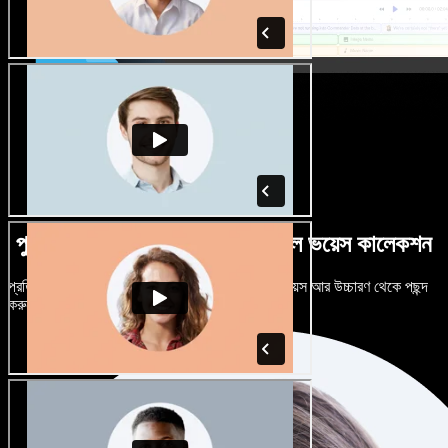
পুরুষ-নারী ভেদে নানান উচ্চারণে বিশাল ভয়েস কালেকশন
প্রতিটি প্রজেক্টকে আলাদা শোনাতে দিন। শত শত AI ভয়েস আর উচ্চারণ থেকে পছন্দ
করুন, নিজের মতো টিউন করুন।