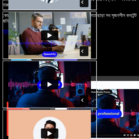
দারুণ মনে রাখার মতো অডিও-ভিডিও প্রজেক্ট বানান।
কোনো শেখার ঝামেলা নেই, শুধু ব্রাউজারে খুলুন—আর দুর্বলতা ছাড়া সব সৃজনশীল কনটেন্ট
বানিয়ে ফেলুন।
স্টুডিও চালু করুন