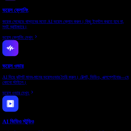
ভয়েস ক্লোনিং
কয়েক সেকেন্ডে বাস্তবের মতো AI ভয়েস ক্লোন করুন। কিছু ইনস্টল করতে হবে না,
সবই ব্রাউজারে।
ভয়েস ক্লোনিং দেখুন
ভয়েস ওভার
AI দিয়ে ঝটপট মানব-মানের ভয়েসওভার তৈরি করুন। টেক্সট, ভিডিও, এক্সপ্লেইনার—যে
কোনো স্টাইলে।
ভয়েস ওভার দেখুন
AI ভিডিও স্টুডিও