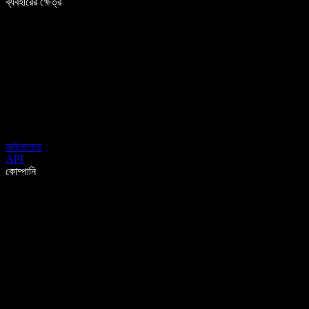
ব্যবহারের ক্ষেত্র
ডাউনলোড
API
কোম্পানি