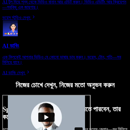
AI টুল দিয়ে শূন্য থেকে ভিডিও বানান আর এডিট করুন। ভিডিও এডিটিং আর ক্রিয়েশন
—সবকিছু এক জায়গায়।
ভয়েস স্টুডিও দেখুন
AI ডাবিং
এক ক্লিকেই আপনার ভিডিও যে কোনো ভাষায় ডাব করুন। ভয়েস, টোন, গতি—সব
মিলিয়ে যাবে।
AI ডাবিং দেখুন
নিজের চোখে দেখুন, নিজের মতো অনুভব করুন
Speechify Studio দিয়ে কী কী করতে পারবেন, তার
কয়েকটা উদাহরণ দেখুন
ভয়েসওভার, রয়্যালটি-ফ্রি ছবি, অডিও, ভিডিও যোগ, নিজের ভয়েস ক্লোন—সব মিলিয়ে