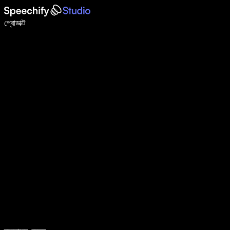
ভয়েস টাইপিং দিয়ে ৫ গুণ দ্রুত লিখুন
প্রোডাক্ট
আরও জানুন