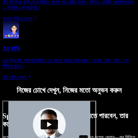
AI টুল দিয়ে শূন্য থেকে ভিডিও বানান আর এডিট করুন। ভিডিও এডিটিং আর ক্রিয়েশন
—সবকিছু এক জায়গায়।
ভয়েস স্টুডিও দেখুন
AI ডাবিং
এক ক্লিকেই আপনার ভিডিও যে কোনো ভাষায় ডাব করুন। ভয়েস, টোন, গতি—সব
মিলিয়ে যাবে।
AI ডাবিং দেখুন
নিজের চোখে দেখুন, নিজের মতো অনুভব করুন
Speechify Studio দিয়ে কী কী করতে পারবেন, তার
কয়েকটা উদাহরণ দেখুন
ভয়েসওভার, রয়্যালটি-ফ্রি ছবি, অডিও, ভিডিও যোগ, নিজের ভয়েস ক্লোন—সব মিলিয়ে