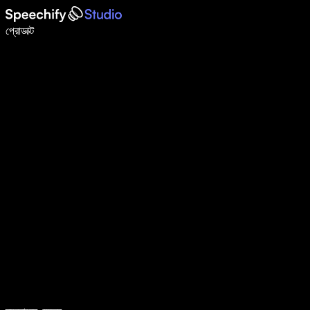
ভয়েস টাইপিং দিয়ে ৫ গুণ দ্রুত লিখুন
প্রোডাক্ট
আরও জানুন