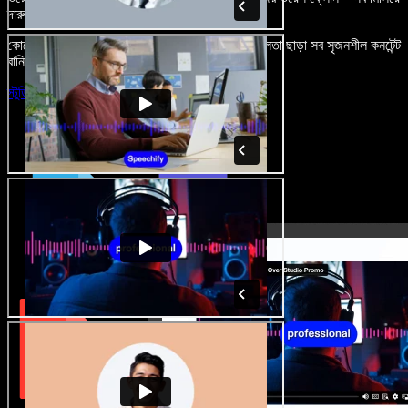
দারুণ মনে রাখার মতো অডিও-ভিডিও প্রজেক্ট বানান।
কোনো শেখার ঝামেলা নেই, শুধু ব্রাউজারে খুলুন—আর দুর্বলতা ছাড়া সব সৃজনশীল কনটেন্ট
বানিয়ে ফেলুন।
স্টুডিও চালু করুন