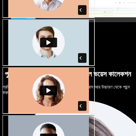
পুরুষ-নারী ভেদে নানান উচ্চারণে বিশাল ভয়েস কালেকশন
প্রতিটি প্রজেক্টকে আলাদা শোনাতে দিন। শত শত AI ভয়েস আর উচ্চারণ থেকে পছন্দ
করুন, নিজের মতো টিউন করুন।