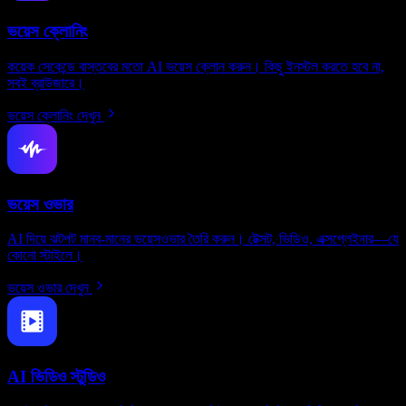
ভয়েস ক্লোনিং
কয়েক সেকেন্ডে বাস্তবের মতো AI ভয়েস ক্লোন করুন। কিছু ইনস্টল করতে হবে না,
সবই ব্রাউজারে।
ভয়েস ক্লোনিং দেখুন
ভয়েস ওভার
AI দিয়ে ঝটপট মানব-মানের ভয়েসওভার তৈরি করুন। টেক্সট, ভিডিও, এক্সপ্লেইনার—যে
কোনো স্টাইলে।
ভয়েস ওভার দেখুন
AI ভিডিও স্টুডিও