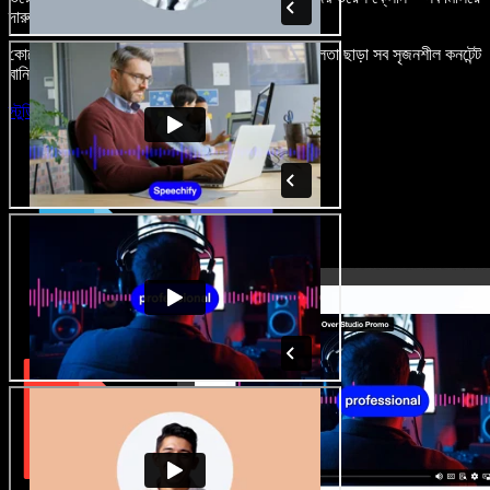
দারুণ মনে রাখার মতো অডিও-ভিডিও প্রজেক্ট বানান।
কোনো শেখার ঝামেলা নেই, শুধু ব্রাউজারে খুলুন—আর দুর্বলতা ছাড়া সব সৃজনশীল কনটেন্ট
বানিয়ে ফেলুন।
স্টুডিও চালু করুন