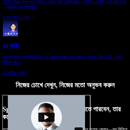
AI টুল দিয়ে শূন্য থেকে ভিডিও বানান আর এডিট করুন। ভিডিও এডিটিং আর ক্রিয়েশন
—সবকিছু এক জায়গায়।
ভয়েস স্টুডিও দেখুন
AI ডাবিং
এক ক্লিকেই আপনার ভিডিও যে কোনো ভাষায় ডাব করুন। ভয়েস, টোন, গতি—সব
মিলিয়ে যাবে।
AI ডাবিং দেখুন
নিজের চোখে দেখুন, নিজের মতো অনুভব করুন
Speechify Studio দিয়ে কী কী করতে পারবেন, তার
কয়েকটা উদাহরণ দেখুন
ভয়েসওভার, রয়্যালটি-ফ্রি ছবি, অডিও, ভিডিও যোগ, নিজের ভয়েস ক্লোন—সব মিলিয়ে