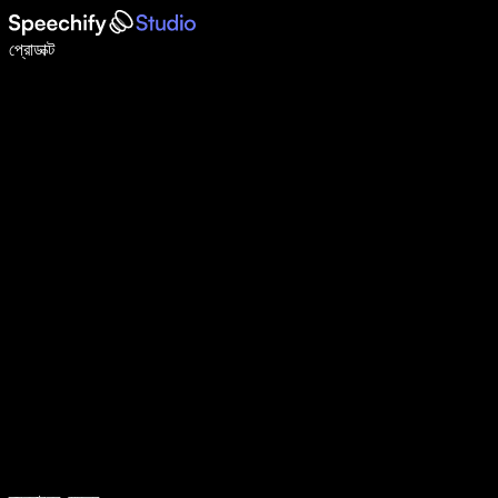
ভয়েস টাইপিং দিয়ে ৫ গুণ দ্রুত লিখুন
প্রোডাক্ট
আরও জানুন