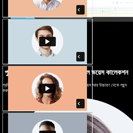
পুরুষ-নারী ভেদে নানান উচ্চারণে বিশাল ভয়েস কালেকশন
প্রতিটি প্রজেক্টকে আলাদা শোনাতে দিন। শত শত AI ভয়েস আর উচ্চারণ থেকে পছন্দ
করুন, নিজের মতো টিউন করুন।