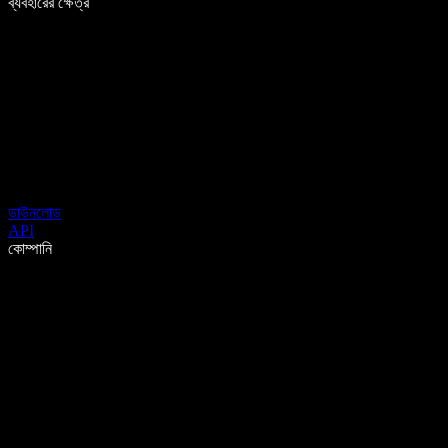
ব্যবহারের ক্ষেত্র
ডাউনলোড
API
কোম্পানি