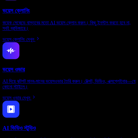
ভয়েস ক্লোনিং
কয়েক সেকেন্ডে বাস্তবের মতো AI ভয়েস ক্লোন করুন। কিছু ইনস্টল করতে হবে না,
সবই ব্রাউজারে।
ভয়েস ক্লোনিং দেখুন
ভয়েস ওভার
AI দিয়ে ঝটপট মানব-মানের ভয়েসওভার তৈরি করুন। টেক্সট, ভিডিও, এক্সপ্লেইনার—যে
কোনো স্টাইলে।
ভয়েস ওভার দেখুন
AI ভিডিও স্টুডিও