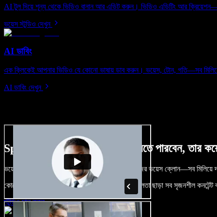
AI টুল দিয়ে শূন্য থেকে ভিডিও বানান আর এডিট করুন। ভিডিও এডিটিং আর ক্রিয়েশ
ভয়েস স্টুডিও দেখুন
AI ডাবিং
এক ক্লিকেই আপনার ভিডিও যে কোনো ভাষায় ডাব করুন। ভয়েস, টোন, গতি—সব মিলিয়
AI ডাবিং দেখুন
Speechify Studio দিয়ে কী কী করতে পারবেন, তার কয়ে
ভয়েসওভার, রয়্যালটি-ফ্রি ছবি, অডিও, ভিডিও যোগ, নিজের ভয়েস ক্লোন—সব মিলিয়ে দা
কোনো শেখার ঝামেলা নেই, শুধু ব্রাউজারে খুলুন—আর দুর্বলতা ছাড়া সব সৃজনশীল কনটেন্ট
স্টুডিও চালু করুন