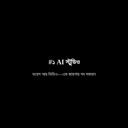
#১ AI স্টুডিও
ভয়েস আর ভিডিও—এক জায়গায় সব সমাধান