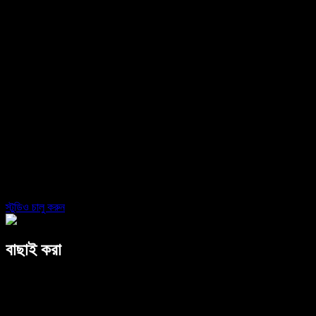
এন্টারপ্রাইজ
বিক্রয় দলের সঙ্গে কথা বলুন
এন্টারপ্রাইজ ও EDU-এর জন্য স্পিচিফাই
অ্যাক্সেস টু ওয়ার্কের জন্য স্পিচিফাই
DSA-এর জন্য স্পিচিফাই
SIMBA ভয়েস এজেন্ট
ডেভেলপারদের জন্য স্পিচিফাই
স্টুডিও চালু করুন
বাছাই করা