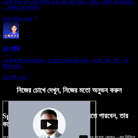
AI টুল দিয়ে শূন্য থেকে ভিডিও বানান আর এডিট করুন। ভিডিও এডিটিং আর ক্রিয়েশন
—সবকিছু এক জায়গায়।
ভয়েস স্টুডিও দেখুন
AI ডাবিং
এক ক্লিকেই আপনার ভিডিও যে কোনো ভাষায় ডাব করুন। ভয়েস, টোন, গতি—সব
মিলিয়ে যাবে।
AI ডাবিং দেখুন
নিজের চোখে দেখুন, নিজের মতো অনুভব করুন
Speechify Studio দিয়ে কী কী করতে পারবেন, তার
কয়েকটা উদাহরণ দেখুন
ভয়েসওভার, রয়্যালটি-ফ্রি ছবি, অডিও, ভিডিও যোগ, নিজের ভয়েস ক্লোন—সব মিলিয়ে