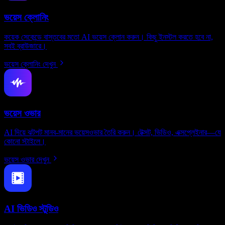
ভয়েস ক্লোনিং
কয়েক সেকেন্ডে বাস্তবের মতো AI ভয়েস ক্লোন করুন। কিছু ইনস্টল করতে হবে না,
সবই ব্রাউজারে।
ভয়েস ক্লোনিং দেখুন
ভয়েস ওভার
AI দিয়ে ঝটপট মানব-মানের ভয়েসওভার তৈরি করুন। টেক্সট, ভিডিও, এক্সপ্লেইনার—যে
কোনো স্টাইলে।
ভয়েস ওভার দেখুন
AI ভিডিও স্টুডিও