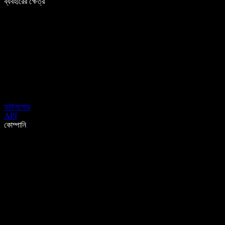
ব্যবহারের ক্ষেত্র
ডাউনলোড
API
কোম্পানি