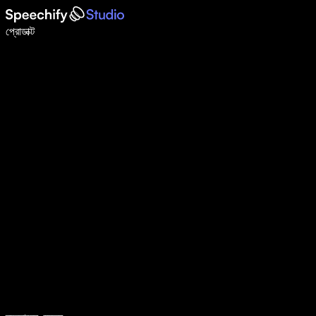
ভয়েস টাইপিং দিয়ে ৫ গুণ দ্রুত লিখুন
প্রোডাক্ট
আরও জানুন