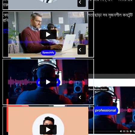
দারুণ মনে রাখার মতো অডিও-ভিডিও প্রজেক্ট বানান।
কোনো শেখার ঝামেলা নেই, শুধু ব্রাউজারে খুলুন—আর দুর্বলতা ছাড়া সব সৃজনশীল কনটেন্ট
বানিয়ে ফেলুন।
স্টুডিও চালু করুন