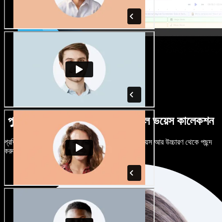
পুরুষ-নারী ভেদে নানান উচ্চারণে বিশাল ভয়েস কালেকশন
প্রতিটি প্রজেক্টকে আলাদা শোনাতে দিন। শত শত AI ভয়েস আর উচ্চারণ থেকে পছন্দ
করুন, নিজের মতো টিউন করুন।