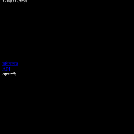
ব্যবহারের ক্ষেত্র
ডাউনলোড
API
কোম্পানি