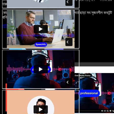
দারুণ মনে রাখার মতো অডিও-ভিডিও প্রজেক্ট বানান।
কোনো শেখার ঝামেলা নেই, শুধু ব্রাউজারে খুলুন—আর দুর্বলতা ছাড়া সব সৃজনশীল কনটেন্ট
বানিয়ে ফেলুন।
স্টুডিও চালু করুন