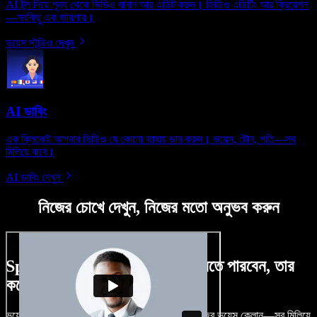
AI টুল দিয়ে শূন্য থেকে ভিডিও বানান আর এডিট করুন। ভিডিও এডিটিং আর ক্রিয়েশন
—সবকিছু এক জায়গায়।
ভয়েস স্টুডিও দেখুন
AI ডাবিং
এক ক্লিকেই আপনার ভিডিও যে কোনো ভাষায় ডাব করুন। ভয়েস, টোন, গতি—সব
মিলিয়ে যাবে।
AI ডাবিং দেখুন
নিজের চোখে দেখুন, নিজের মতো অনুভব করুন
Speechify Studio দিয়ে কী কী করতে পারবেন, তার
কয়েকটা উদাহরণ দেখুন
ভয়েসওভার, রয়্যালটি-ফ্রি ছবি, অডিও, ভিডিও যোগ, নিজের ভয়েস ক্লোন—সব মিলিয়ে