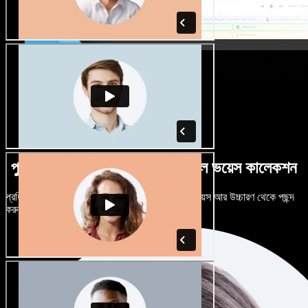
পুরুষ-নারী ভেদে নানান উচ্চারণে বিশাল ভয়েস কালেকশন
প্রতিটি প্রজেক্টকে আলাদা শোনাতে দিন। শত শত AI ভয়েস আর উচ্চারণ থেকে পছন্দ
করুন, নিজের মতো টিউন করুন।