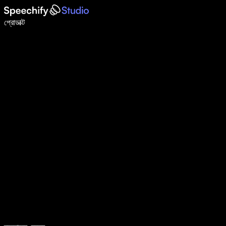
ভয়েস টাইপিং দিয়ে ৫ গুণ দ্রুত লিখুন
প্রোডাক্ট
আরও জানুন