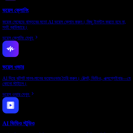
ভয়েস ক্লোনিং
কয়েক সেকেন্ডে বাস্তবের মতো AI ভয়েস ক্লোন করুন। কিছু ইনস্টল করতে হবে না,
সবই ব্রাউজারে।
ভয়েস ক্লোনিং দেখুন
ভয়েস ওভার
AI দিয়ে ঝটপট মানব-মানের ভয়েসওভার তৈরি করুন। টেক্সট, ভিডিও, এক্সপ্লেইনার—যে
কোনো স্টাইলে।
ভয়েস ওভার দেখুন
AI ভিডিও স্টুডিও