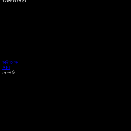
ব্যবহারের ক্ষেত্র
ডাউনলোড
API
কোম্পানি