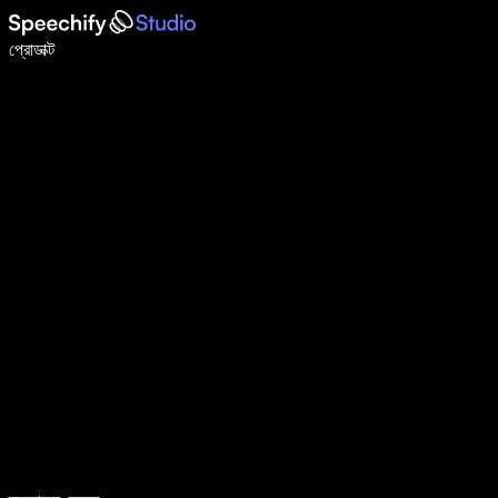
ভয়েস টাইপিং দিয়ে ৫ গুণ দ্রুত লিখুন
প্রোডাক্ট
আরও জানুন