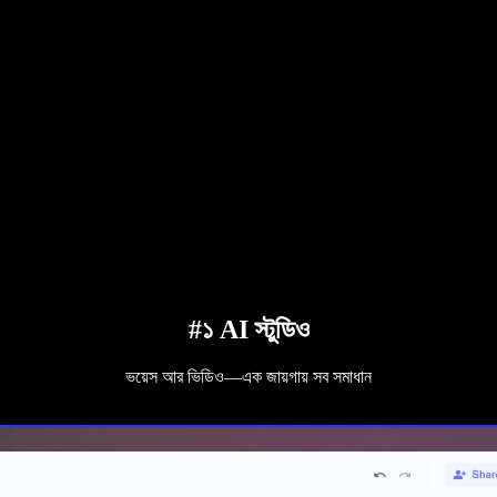
#১ AI স্টুডিও
ভয়েস আর ভিডিও—এক জায়গায় সব সমাধান