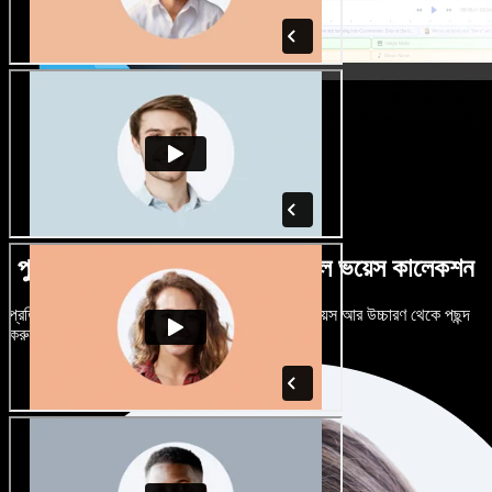
পুরুষ-নারী ভেদে নানান উচ্চারণে বিশাল ভয়েস কালেকশন
প্রতিটি প্রজেক্টকে আলাদা শোনাতে দিন। শত শত AI ভয়েস আর উচ্চারণ থেকে পছন্দ
করুন, নিজের মতো টিউন করুন।