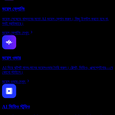
ভয়েস ক্লোনিং
কয়েক সেকেন্ডে বাস্তবের মতো AI ভয়েস ক্লোন করুন। কিছু ইনস্টল করতে হবে না,
সবই ব্রাউজারে।
ভয়েস ক্লোনিং দেখুন
ভয়েস ওভার
AI দিয়ে ঝটপট মানব-মানের ভয়েসওভার তৈরি করুন। টেক্সট, ভিডিও, এক্সপ্লেইনার—যে
কোনো স্টাইলে।
ভয়েস ওভার দেখুন
AI ভিডিও স্টুডিও