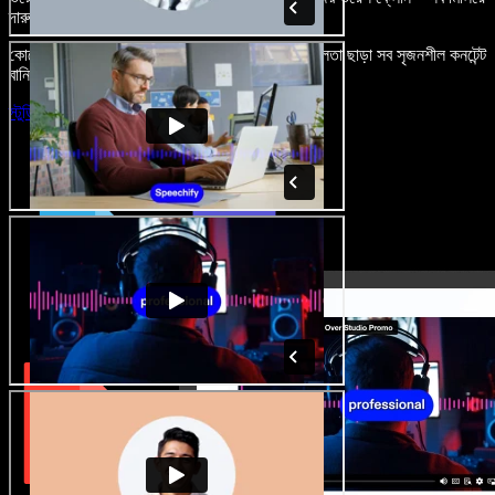
দারুণ মনে রাখার মতো অডিও-ভিডিও প্রজেক্ট বানান।
কোনো শেখার ঝামেলা নেই, শুধু ব্রাউজারে খুলুন—আর দুর্বলতা ছাড়া সব সৃজনশীল কনটেন্ট
বানিয়ে ফেলুন।
স্টুডিও চালু করুন