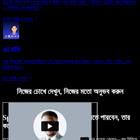
AI টুল দিয়ে শূন্য থেকে ভিডিও বানান আর এডিট করুন। ভিডিও এডিটিং আর ক্রিয়েশন
—সবকিছু এক জায়গায়।
ভয়েস স্টুডিও দেখুন
AI ডাবিং
এক ক্লিকেই আপনার ভিডিও যে কোনো ভাষায় ডাব করুন। ভয়েস, টোন, গতি—সব
মিলিয়ে যাবে।
AI ডাবিং দেখুন
নিজের চোখে দেখুন, নিজের মতো অনুভব করুন
Speechify Studio দিয়ে কী কী করতে পারবেন, তার
কয়েকটা উদাহরণ দেখুন
ভয়েসওভার, রয়্যালটি-ফ্রি ছবি, অডিও, ভিডিও যোগ, নিজের ভয়েস ক্লোন—সব মিলিয়ে