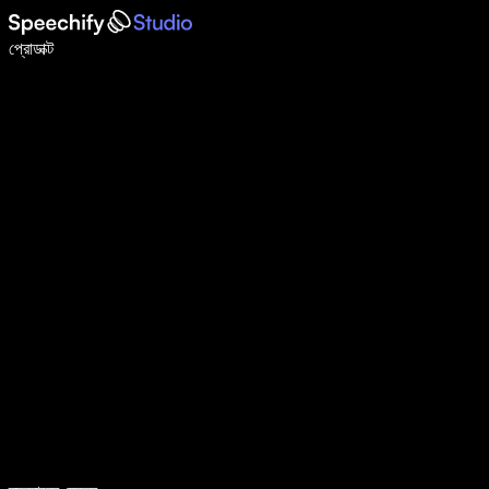
ভয়েস টাইপিং দিয়ে ৫ গুণ দ্রুত লিখুন
প্রোডাক্ট
আরও জানুন