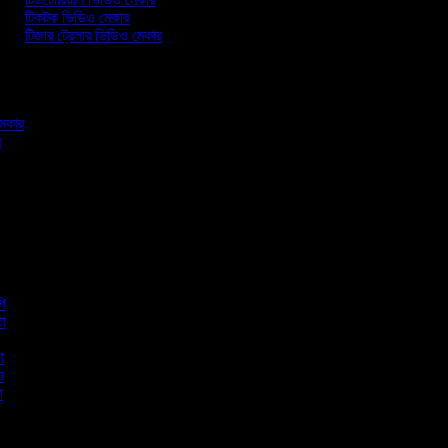
টিকটক ভিডিও মেকার
টিজার ট্রেলার ভিডিও মেকার
 মেকার
ার
র
পি
াতা
তা
তা
তা