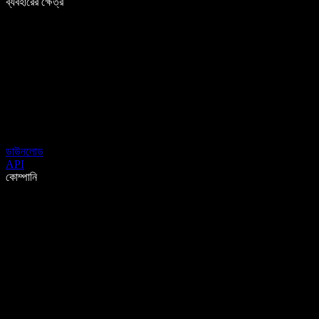
ব্যবহারের ক্ষেত্র
ডাউনলোড
API
কোম্পানি