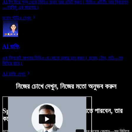
AI টুল দিয়ে শূন্য থেকে ভিডিও বানান আর এডিট করুন। ভিডিও এডিটিং আর ক্রিয়েশন
—সবকিছু এক জায়গায়।
ভয়েস স্টুডিও দেখুন
AI ডাবিং
এক ক্লিকেই আপনার ভিডিও যে কোনো ভাষায় ডাব করুন। ভয়েস, টোন, গতি—সব
মিলিয়ে যাবে।
AI ডাবিং দেখুন
নিজের চোখে দেখুন, নিজের মতো অনুভব করুন
Speechify Studio দিয়ে কী কী করতে পারবেন, তার
কয়েকটা উদাহরণ দেখুন
ভয়েসওভার, রয়্যালটি-ফ্রি ছবি, অডিও, ভিডিও যোগ, নিজের ভয়েস ক্লোন—সব মিলিয়ে