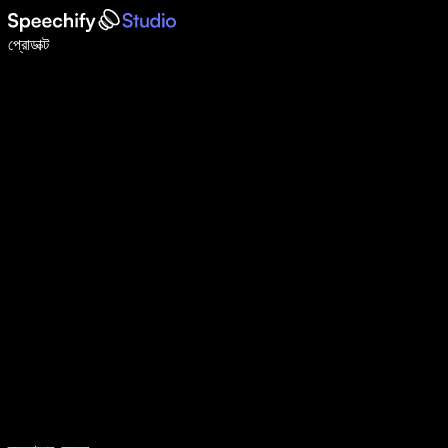
ভয়েস টাইপিং দিয়ে ৫ গুণ দ্রুত লিখুন
প্রোডাক্ট
আরও জানুন