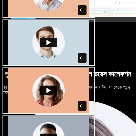
পুরুষ-নারী ভেদে নানান উচ্চারণে বিশাল ভয়েস কালেকশন
প্রতিটি প্রজেক্টকে আলাদা শোনাতে দিন। শত শত AI ভয়েস আর উচ্চারণ থেকে পছন্দ
করুন, নিজের মতো টিউন করুন।