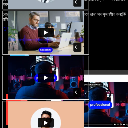
দারুণ মনে রাখার মতো অডিও-ভিডিও প্রজেক্ট বানান।
কোনো শেখার ঝামেলা নেই, শুধু ব্রাউজারে খুলুন—আর দুর্বলতা ছাড়া সব সৃজনশীল কনটেন্ট
বানিয়ে ফেলুন।
স্টুডিও চালু করুন