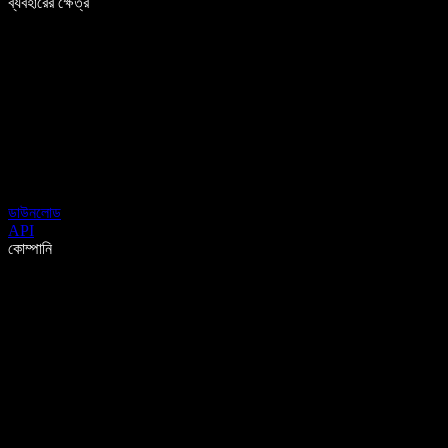
ব্যবহারের ক্ষেত্র
ডাউনলোড
API
কোম্পানি