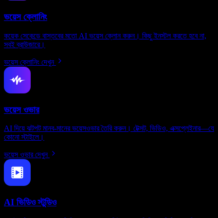
ভয়েস ক্লোনিং
কয়েক সেকেন্ডে বাস্তবের মতো AI ভয়েস ক্লোন করুন। কিছু ইনস্টল করতে হবে না,
সবই ব্রাউজারে।
ভয়েস ক্লোনিং দেখুন
ভয়েস ওভার
AI দিয়ে ঝটপট মানব-মানের ভয়েসওভার তৈরি করুন। টেক্সট, ভিডিও, এক্সপ্লেইনার—যে
কোনো স্টাইলে।
ভয়েস ওভার দেখুন
AI ভিডিও স্টুডিও