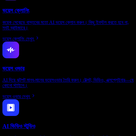
ভয়েস ক্লোনিং
কয়েক সেকেন্ডে বাস্তবের মতো AI ভয়েস ক্লোন করুন। কিছু ইনস্টল করতে হবে না,
সবই ব্রাউজারে।
ভয়েস ক্লোনিং দেখুন
ভয়েস ওভার
AI দিয়ে ঝটপট মানব-মানের ভয়েসওভার তৈরি করুন। টেক্সট, ভিডিও, এক্সপ্লেইনার—যে
কোনো স্টাইলে।
ভয়েস ওভার দেখুন
AI ভিডিও স্টুডিও