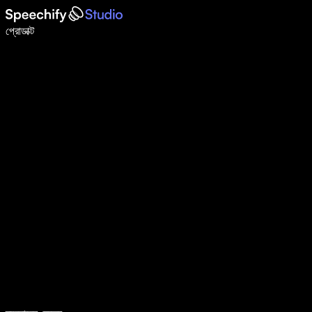
ভয়েস টাইপিং দিয়ে ৫ গুণ দ্রুত লিখুন
প্রোডাক্ট
আরও জানুন