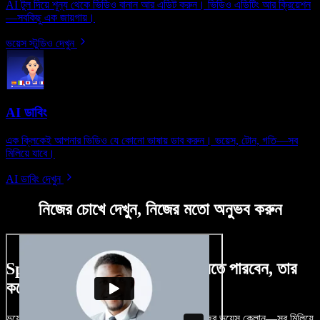
AI টুল দিয়ে শূন্য থেকে ভিডিও বানান আর এডিট করুন। ভিডিও এডিটিং আর ক্রিয়েশন
—সবকিছু এক জায়গায়।
ভয়েস স্টুডিও দেখুন
AI ডাবিং
এক ক্লিকেই আপনার ভিডিও যে কোনো ভাষায় ডাব করুন। ভয়েস, টোন, গতি—সব
মিলিয়ে যাবে।
AI ডাবিং দেখুন
নিজের চোখে দেখুন, নিজের মতো অনুভব করুন
Speechify Studio দিয়ে কী কী করতে পারবেন, তার
কয়েকটা উদাহরণ দেখুন
ভয়েসওভার, রয়্যালটি-ফ্রি ছবি, অডিও, ভিডিও যোগ, নিজের ভয়েস ক্লোন—সব মিলিয়ে