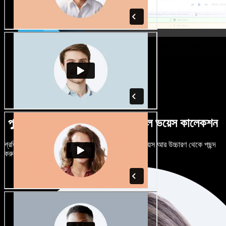
পুরুষ-নারী ভেদে নানান উচ্চারণে বিশাল ভয়েস কালেকশন
প্রতিটি প্রজেক্টকে আলাদা শোনাতে দিন। শত শত AI ভয়েস আর উচ্চারণ থেকে পছন্দ
করুন, নিজের মতো টিউন করুন।