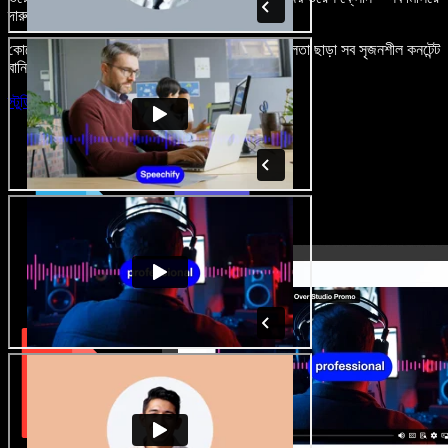
দারুণ মনে রাখার মতো অডিও-ভিডিও প্রজেক্ট বানান।
কোনো শেখার ঝামেলা নেই, শুধু ব্রাউজারে খুলুন—আর দুর্বলতা ছাড়া সব সৃজনশীল কনটেন্ট
বানিয়ে ফেলুন।
স্টুডিও চালু করুন