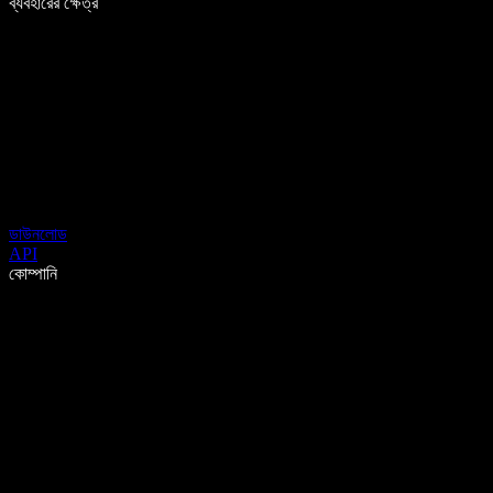
ব্যবহারের ক্ষেত্র
ডাউনলোড
API
কোম্পানি