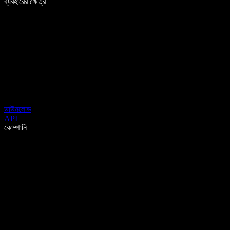
ব্যবহারের ক্ষেত্র
ডাউনলোড
API
কোম্পানি