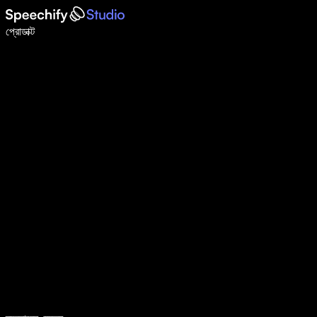
ভয়েস টাইপিং দিয়ে ৫ গুণ দ্রুত লিখুন
প্রোডাক্ট
আরও জানুন