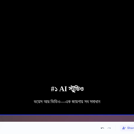
#১ AI স্টুডিও
ভয়েস আর ভিডিও—এক জায়গায় সব সমাধান