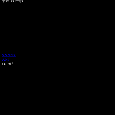
ব্যবহারের ক্ষেত্র
ডাউনলোড
API
কোম্পানি