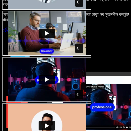
দারুণ মনে রাখার মতো অডিও-ভিডিও প্রজেক্ট বানান।
কোনো শেখার ঝামেলা নেই, শুধু ব্রাউজারে খুলুন—আর দুর্বলতা ছাড়া সব সৃজনশীল কনটেন্ট
বানিয়ে ফেলুন।
স্টুডিও চালু করুন