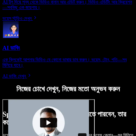
AI টুল দিয়ে শূন্য থেকে ভিডিও বানান আর এডিট করুন। ভিডিও এডিটিং আর ক্রিয়েশন
—সবকিছু এক জায়গায়।
ভয়েস স্টুডিও দেখুন
AI ডাবিং
এক ক্লিকেই আপনার ভিডিও যে কোনো ভাষায় ডাব করুন। ভয়েস, টোন, গতি—সব
মিলিয়ে যাবে।
AI ডাবিং দেখুন
নিজের চোখে দেখুন, নিজের মতো অনুভব করুন
Speechify Studio দিয়ে কী কী করতে পারবেন, তার
কয়েকটা উদাহরণ দেখুন
ভয়েসওভার, রয়্যালটি-ফ্রি ছবি, অডিও, ভিডিও যোগ, নিজের ভয়েস ক্লোন—সব মিলিয়ে