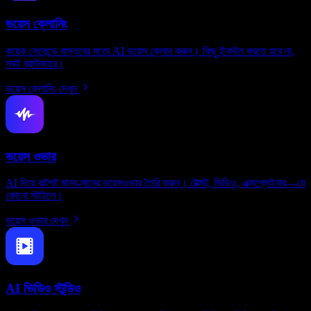
ভয়েস ক্লোনিং
কয়েক সেকেন্ডে বাস্তবের মতো AI ভয়েস ক্লোন করুন। কিছু ইনস্টল করতে হবে না,
সবই ব্রাউজারে।
ভয়েস ক্লোনিং দেখুন
ভয়েস ওভার
AI দিয়ে ঝটপট মানব-মানের ভয়েসওভার তৈরি করুন। টেক্সট, ভিডিও, এক্সপ্লেইনার—যে
কোনো স্টাইলে।
ভয়েস ওভার দেখুন
AI ভিডিও স্টুডিও