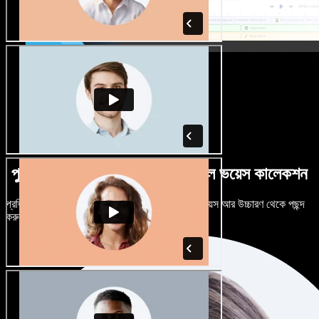
পুরুষ-নারী ভেদে নানান উচ্চারণে বিশাল ভয়েস কালেকশন
প্রতিটি প্রজেক্টকে আলাদা শোনাতে দিন। শত শত AI ভয়েস আর উচ্চারণ থেকে পছন্দ
করুন, নিজের মতো টিউন করুন।