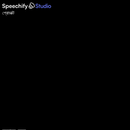
ভয়েস টাইপিং দিয়ে ৫ গুণ দ্রুত লিখুন
প্রোডাক্ট
আরও জানুন