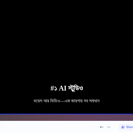
#১ AI স্টুডিও
ভয়েস আর ভিডিও—এক জায়গায় সব সমাধান