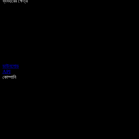
ব্যবহারের ক্ষেত্র
ডাউনলোড
API
কোম্পানি