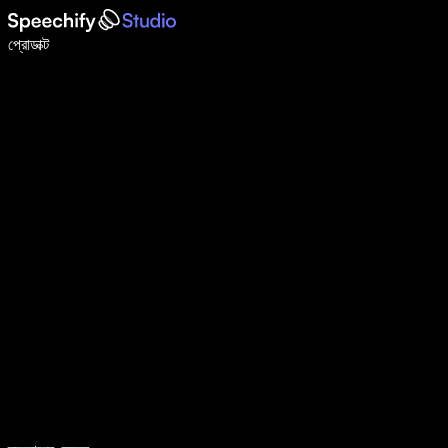
ভয়েস টাইপিং দিয়ে ৫ গুণ দ্রুত লিখুন
প্রোডাক্ট
আরও জানুন