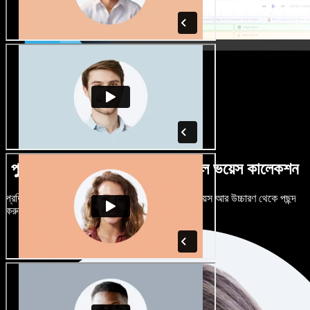
পুরুষ-নারী ভেদে নানান উচ্চারণে বিশাল ভয়েস কালেকশন
প্রতিটি প্রজেক্টকে আলাদা শোনাতে দিন। শত শত AI ভয়েস আর উচ্চারণ থেকে পছন্দ
করুন, নিজের মতো টিউন করুন।