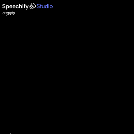
ভয়েস টাইপিং দিয়ে ৫ গুণ দ্রুত লিখুন
প্রোডাক্ট
আরও জানুন