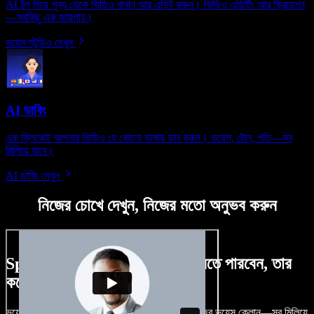
AI টুল দিয়ে শূন্য থেকে ভিডিও বানান আর এডিট করুন। ভিডিও এডিটিং আর ক্রিয়েশন
—সবকিছু এক জায়গায়।
ভয়েস স্টুডিও দেখুন
AI ডাবিং
এক ক্লিকেই আপনার ভিডিও যে কোনো ভাষায় ডাব করুন। ভয়েস, টোন, গতি—সব
মিলিয়ে যাবে।
AI ডাবিং দেখুন
নিজের চোখে দেখুন, নিজের মতো অনুভব করুন
Speechify Studio দিয়ে কী কী করতে পারবেন, তার
কয়েকটা উদাহরণ দেখুন
ভয়েসওভার, রয়্যালটি-ফ্রি ছবি, অডিও, ভিডিও যোগ, নিজের ভয়েস ক্লোন—সব মিলিয়ে