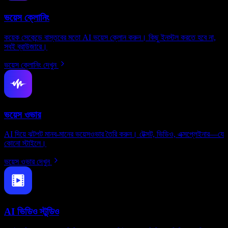
ভয়েস ক্লোনিং
কয়েক সেকেন্ডে বাস্তবের মতো AI ভয়েস ক্লোন করুন। কিছু ইনস্টল করতে হবে না,
সবই ব্রাউজারে।
ভয়েস ক্লোনিং দেখুন
ভয়েস ওভার
AI দিয়ে ঝটপট মানব-মানের ভয়েসওভার তৈরি করুন। টেক্সট, ভিডিও, এক্সপ্লেইনার—যে
কোনো স্টাইলে।
ভয়েস ওভার দেখুন
AI ভিডিও স্টুডিও