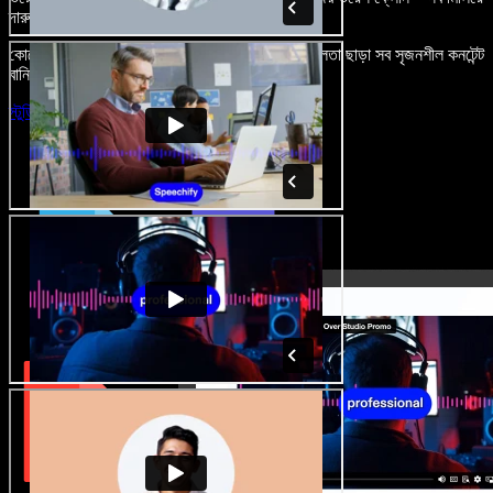
দারুণ মনে রাখার মতো অডিও-ভিডিও প্রজেক্ট বানান।
কোনো শেখার ঝামেলা নেই, শুধু ব্রাউজারে খুলুন—আর দুর্বলতা ছাড়া সব সৃজনশীল কনটেন্ট
বানিয়ে ফেলুন।
স্টুডিও চালু করুন