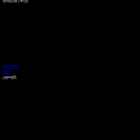
ব্যবহারের ক্ষেত্র
ডাউনলোড
API
কোম্পানি