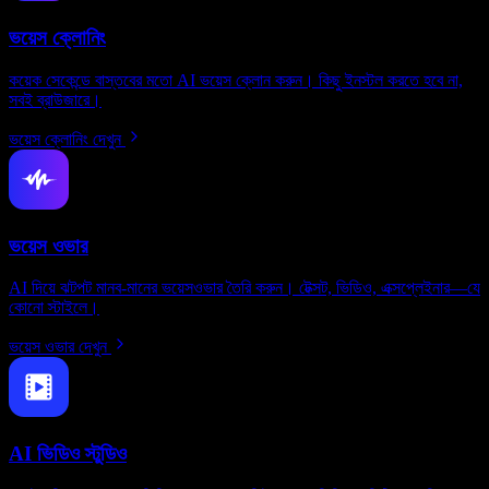
ভয়েস ক্লোনিং
কয়েক সেকেন্ডে বাস্তবের মতো AI ভয়েস ক্লোন করুন। কিছু ইনস্টল করতে হবে না,
সবই ব্রাউজারে।
ভয়েস ক্লোনিং দেখুন
ভয়েস ওভার
AI দিয়ে ঝটপট মানব-মানের ভয়েসওভার তৈরি করুন। টেক্সট, ভিডিও, এক্সপ্লেইনার—যে
কোনো স্টাইলে।
ভয়েস ওভার দেখুন
AI ভিডিও স্টুডিও