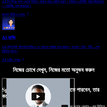
AI টুল দিয়ে শূন্য থেকে ভিডিও বানান আর এডিট করুন। ভিডিও এডিটিং আর ক্রিয়েশন
—সবকিছু এক জায়গায়।
ভয়েস স্টুডিও দেখুন
AI ডাবিং
এক ক্লিকেই আপনার ভিডিও যে কোনো ভাষায় ডাব করুন। ভয়েস, টোন, গতি—সব
মিলিয়ে যাবে।
AI ডাবিং দেখুন
নিজের চোখে দেখুন, নিজের মতো অনুভব করুন
Speechify Studio দিয়ে কী কী করতে পারবেন, তার
কয়েকটা উদাহরণ দেখুন
ভয়েসওভার, রয়্যালটি-ফ্রি ছবি, অডিও, ভিডিও যোগ, নিজের ভয়েস ক্লোন—সব মিলিয়ে