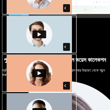
পুরুষ-নারী ভেদে নানান উচ্চারণে বিশাল ভয়েস কালেকশন
প্রতিটি প্রজেক্টকে আলাদা শোনাতে দিন। শত শত AI ভয়েস আর উচ্চারণ থেকে পছন্দ
করুন, নিজের মতো টিউন করুন।