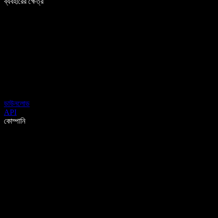
ব্যবহারের ক্ষেত্র
ডাউনলোড
API
কোম্পানি