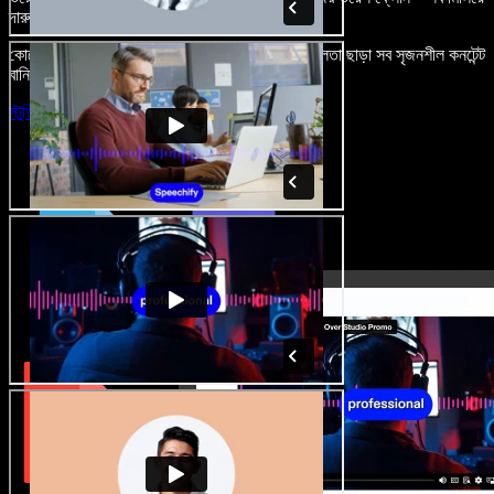
দারুণ মনে রাখার মতো অডিও-ভিডিও প্রজেক্ট বানান।
কোনো শেখার ঝামেলা নেই, শুধু ব্রাউজারে খুলুন—আর দুর্বলতা ছাড়া সব সৃজনশীল কনটেন্ট
বানিয়ে ফেলুন।
স্টুডিও চালু করুন