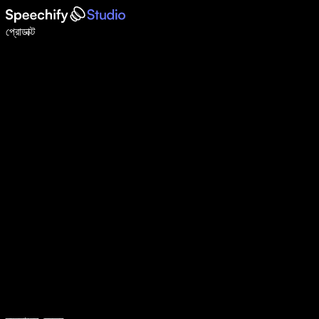
ভয়েস টাইপিং দিয়ে ৫ গুণ দ্রুত লিখুন
প্রোডাক্ট
আরও জানুন