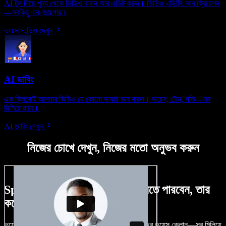
AI টুল দিয়ে শূন্য থেকে ভিডিও বানান আর এডিট করুন। ভিডিও এডিটিং আর ক্রিয়েশন
—সবকিছু এক জায়গায়।
ভয়েস স্টুডিও দেখুন
AI ডাবিং
এক ক্লিকেই আপনার ভিডিও যে কোনো ভাষায় ডাব করুন। ভয়েস, টোন, গতি—সব
মিলিয়ে যাবে।
AI ডাবিং দেখুন
নিজের চোখে দেখুন, নিজের মতো অনুভব করুন
Speechify Studio দিয়ে কী কী করতে পারবেন, তার
কয়েকটা উদাহরণ দেখুন
ভয়েসওভার, রয়্যালটি-ফ্রি ছবি, অডিও, ভিডিও যোগ, নিজের ভয়েস ক্লোন—সব মিলিয়ে