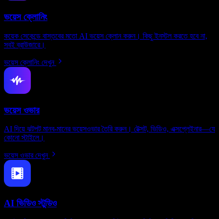
ভয়েস ক্লোনিং
কয়েক সেকেন্ডে বাস্তবের মতো AI ভয়েস ক্লোন করুন। কিছু ইনস্টল করতে হবে না,
সবই ব্রাউজারে।
ভয়েস ক্লোনিং দেখুন
ভয়েস ওভার
AI দিয়ে ঝটপট মানব-মানের ভয়েসওভার তৈরি করুন। টেক্সট, ভিডিও, এক্সপ্লেইনার—যে
কোনো স্টাইলে।
ভয়েস ওভার দেখুন
AI ভিডিও স্টুডিও