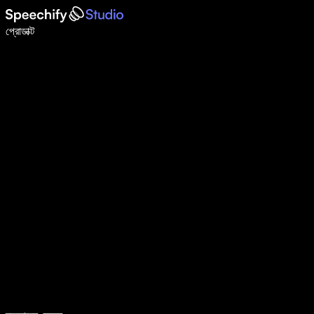
ভয়েস টাইপিং দিয়ে ৫ গুণ দ্রুত লিখুন
প্রোডাক্ট
আরও জানুন