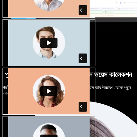
পুরুষ-নারী ভেদে নানান উচ্চারণে বিশাল ভয়েস কালেকশন
প্রতিটি প্রজেক্টকে আলাদা শোনাতে দিন। শত শত AI ভয়েস আর উচ্চারণ থেকে পছন্দ
করুন, নিজের মতো টিউন করুন।