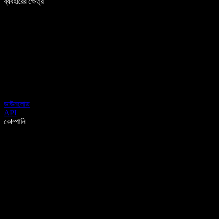
ব্যবহারের ক্ষেত্র
ডাউনলোড
API
কোম্পানি