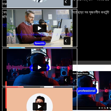
দারুণ মনে রাখার মতো অডিও-ভিডিও প্রজেক্ট বানান।
কোনো শেখার ঝামেলা নেই, শুধু ব্রাউজারে খুলুন—আর দুর্বলতা ছাড়া সব সৃজনশীল কনটেন্ট
বানিয়ে ফেলুন।
স্টুডিও চালু করুন