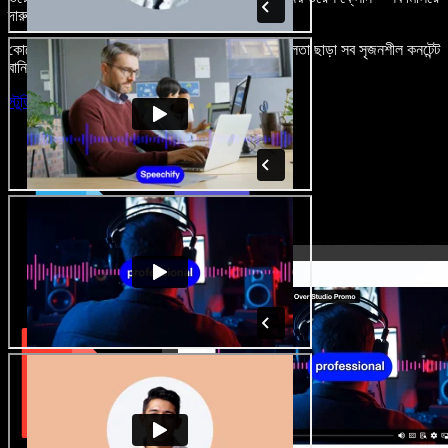
দারুণ মনে রাখার মতো অডিও-ভিডিও প্রজেক্ট বানান।
কোনো শেখার ঝামেলা নেই, শুধু ব্রাউজারে খুলুন—আর দুর্বলতা ছাড়া সব সৃজনশীল কনটেন্ট
বানিয়ে ফেলুন।
স্টুডিও চালু করুন