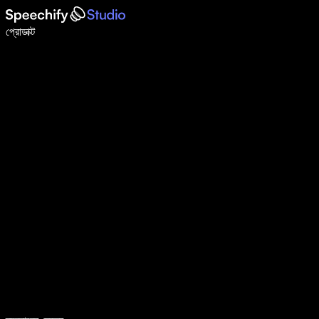
ভয়েস টাইপিং দিয়ে ৫ গুণ দ্রুত লিখুন
প্রোডাক্ট
আরও জানুন