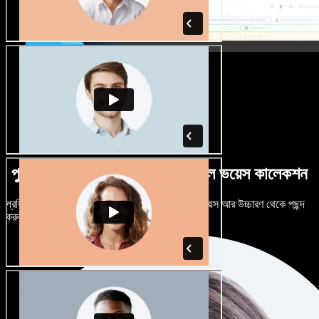
পুরুষ-নারী ভেদে নানান উচ্চারণে বিশাল ভয়েস কালেকশন
প্রতিটি প্রজেক্টকে আলাদা শোনাতে দিন। শত শত AI ভয়েস আর উচ্চারণ থেকে পছন্দ
করুন, নিজের মতো টিউন করুন।