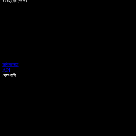
ব্যবহারের ক্ষেত্র
ডাউনলোড
API
কোম্পানি