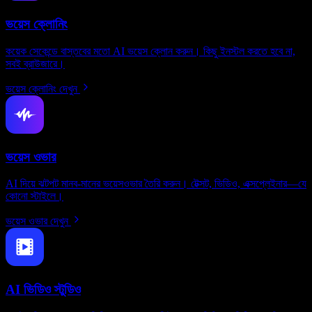
ভয়েস ক্লোনিং
কয়েক সেকেন্ডে বাস্তবের মতো AI ভয়েস ক্লোন করুন। কিছু ইনস্টল করতে হবে না,
সবই ব্রাউজারে।
ভয়েস ক্লোনিং দেখুন
ভয়েস ওভার
AI দিয়ে ঝটপট মানব-মানের ভয়েসওভার তৈরি করুন। টেক্সট, ভিডিও, এক্সপ্লেইনার—যে
কোনো স্টাইলে।
ভয়েস ওভার দেখুন
AI ভিডিও স্টুডিও