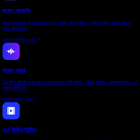
ভয়েস ক্লোনিং
কয়েক সেকেন্ডে বাস্তবের মতো AI ভয়েস ক্লোন করুন। কিছু ইনস্টল করতে হবে না,
সবই ব্রাউজারে।
ভয়েস ক্লোনিং দেখুন
ভয়েস ওভার
AI দিয়ে ঝটপট মানব-মানের ভয়েসওভার তৈরি করুন। টেক্সট, ভিডিও, এক্সপ্লেইনার—যে
কোনো স্টাইলে।
ভয়েস ওভার দেখুন
AI ভিডিও স্টুডিও