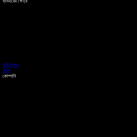
ব্যবহারের ক্ষেত্র
ডাউনলোড
API
কোম্পানি