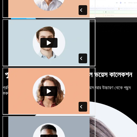
পুরুষ-নারী ভেদে নানান উচ্চারণে বিশাল ভয়েস কালেকশন
প্রতিটি প্রজেক্টকে আলাদা শোনাতে দিন। শত শত AI ভয়েস আর উচ্চারণ থেকে পছন্দ
করুন, নিজের মতো টিউন করুন।