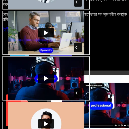
দারুণ মনে রাখার মতো অডিও-ভিডিও প্রজেক্ট বানান।
কোনো শেখার ঝামেলা নেই, শুধু ব্রাউজারে খুলুন—আর দুর্বলতা ছাড়া সব সৃজনশীল কনটেন্ট
বানিয়ে ফেলুন।
স্টুডিও চালু করুন