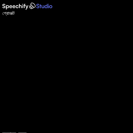
ভয়েস টাইপিং দিয়ে ৫ গুণ দ্রুত লিখুন
প্রোডাক্ট
আরও জানুন