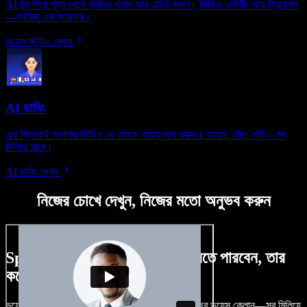
AI টুল দিয়ে শূন্য থেকে ভিডিও বানান আর এডিট করুন। ভিডিও এডিটিং আর ক্রিয়েশন
—সবকিছু এক জায়গায়।
ভয়েস স্টুডিও দেখুন
AI ডাবিং
এক ক্লিকেই আপনার ভিডিও যে কোনো ভাষায় ডাব করুন। ভয়েস, টোন, গতি—সব
মিলিয়ে যাবে।
AI ডাবিং দেখুন
নিজের চোখে দেখুন, নিজের মতো অনুভব করুন
Speechify Studio দিয়ে কী কী করতে পারবেন, তার
কয়েকটা উদাহরণ দেখুন
ভয়েসওভার, রয়্যালটি-ফ্রি ছবি, অডিও, ভিডিও যোগ, নিজের ভয়েস ক্লোন—সব মিলিয়ে