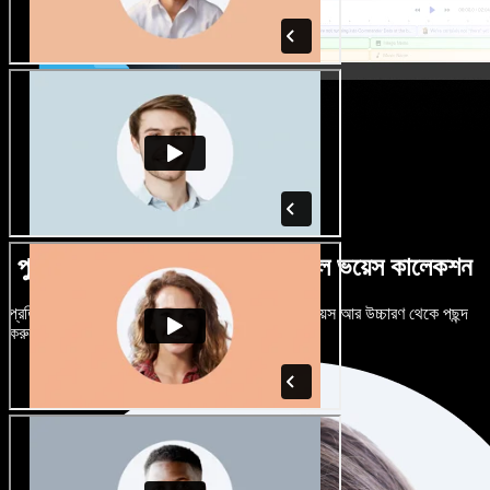
পুরুষ-নারী ভেদে নানান উচ্চারণে বিশাল ভয়েস কালেকশন
প্রতিটি প্রজেক্টকে আলাদা শোনাতে দিন। শত শত AI ভয়েস আর উচ্চারণ থেকে পছন্দ
করুন, নিজের মতো টিউন করুন।