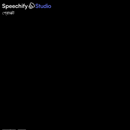
ভয়েস টাইপিং দিয়ে ৫ গুণ দ্রুত লিখুন
প্রোডাক্ট
আরও জানুন