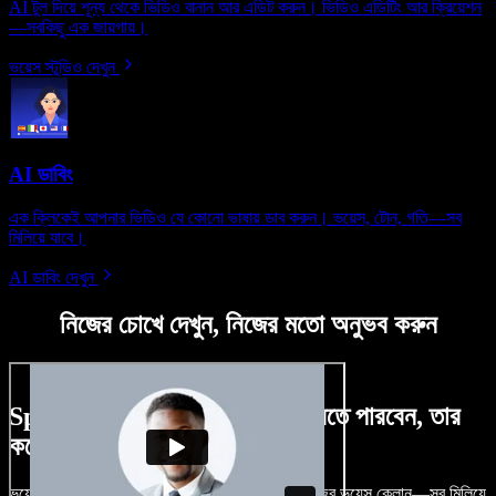
AI টুল দিয়ে শূন্য থেকে ভিডিও বানান আর এডিট করুন। ভিডিও এডিটিং আর ক্রিয়েশন
—সবকিছু এক জায়গায়।
ভয়েস স্টুডিও দেখুন
AI ডাবিং
এক ক্লিকেই আপনার ভিডিও যে কোনো ভাষায় ডাব করুন। ভয়েস, টোন, গতি—সব
মিলিয়ে যাবে।
AI ডাবিং দেখুন
নিজের চোখে দেখুন, নিজের মতো অনুভব করুন
Speechify Studio দিয়ে কী কী করতে পারবেন, তার
কয়েকটা উদাহরণ দেখুন
ভয়েসওভার, রয়্যালটি-ফ্রি ছবি, অডিও, ভিডিও যোগ, নিজের ভয়েস ক্লোন—সব মিলিয়ে