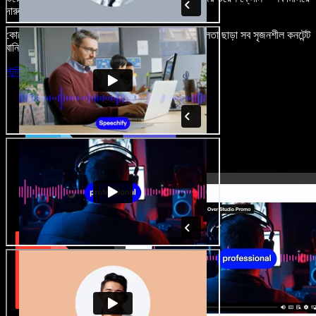
দারুণ মনে রাখার মতো অডিও-ভিডিও প্রজেক্ট বানান।
কোনো শেখার ঝামেলা নেই, শুধু ব্রাউজারে খুলুন—আর দুর্বলতা ছাড়া সব সৃজনশীল কনটেন্ট
বানিয়ে ফেলুন।
স্টুডিও চালু করুন