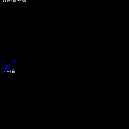
ব্যবহারের ক্ষেত্র
ডাউনলোড
API
কোম্পানি