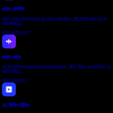
ভয়েস ক্লোনিং
কয়েক সেকেন্ডে বাস্তবের মতো AI ভয়েস ক্লোন করুন। কিছু ইনস্টল করতে হবে না,
সবই ব্রাউজারে।
ভয়েস ক্লোনিং দেখুন
ভয়েস ওভার
AI দিয়ে ঝটপট মানব-মানের ভয়েসওভার তৈরি করুন। টেক্সট, ভিডিও, এক্সপ্লেইনার—যে
কোনো স্টাইলে।
ভয়েস ওভার দেখুন
AI ভিডিও স্টুডিও