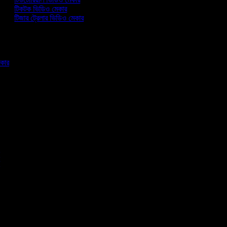
টিকটক ভিডিও মেকার
টিজার ট্রেলার ভিডিও মেকার
মেকার
র
ি
তা
া
া
া