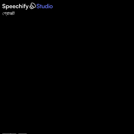
ভয়েস টাইপিং দিয়ে ৫ গুণ দ্রুত লিখুন
প্রোডাক্ট
আরও জানুন