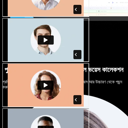
পুরুষ-নারী ভেদে নানান উচ্চারণে বিশাল ভয়েস কালেকশন
প্রতিটি প্রজেক্টকে আলাদা শোনাতে দিন। শত শত AI ভয়েস আর উচ্চারণ থেকে পছন্দ
করুন, নিজের মতো টিউন করুন।