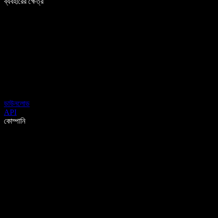
ব্যবহারের ক্ষেত্র
ডাউনলোড
API
কোম্পানি