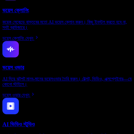
ভয়েস ক্লোনিং
কয়েক সেকেন্ডে বাস্তবের মতো AI ভয়েস ক্লোন করুন। কিছু ইনস্টল করতে হবে না,
সবই ব্রাউজারে।
ভয়েস ক্লোনিং দেখুন
ভয়েস ওভার
AI দিয়ে ঝটপট মানব-মানের ভয়েসওভার তৈরি করুন। টেক্সট, ভিডিও, এক্সপ্লেইনার—যে
কোনো স্টাইলে।
ভয়েস ওভার দেখুন
AI ভিডিও স্টুডিও