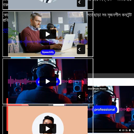
দারুণ মনে রাখার মতো অডিও-ভিডিও প্রজেক্ট বানান।
কোনো শেখার ঝামেলা নেই, শুধু ব্রাউজারে খুলুন—আর দুর্বলতা ছাড়া সব সৃজনশীল কনটেন্ট
বানিয়ে ফেলুন।
স্টুডিও চালু করুন