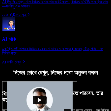
AI টুল দিয়ে শূন্য থেকে ভিডিও বানান আর এডিট করুন। ভিডিও এডিটিং আর ক্রিয়েশন
—সবকিছু এক জায়গায়।
ভয়েস স্টুডিও দেখুন
AI ডাবিং
এক ক্লিকেই আপনার ভিডিও যে কোনো ভাষায় ডাব করুন। ভয়েস, টোন, গতি—সব
মিলিয়ে যাবে।
AI ডাবিং দেখুন
নিজের চোখে দেখুন, নিজের মতো অনুভব করুন
Speechify Studio দিয়ে কী কী করতে পারবেন, তার
কয়েকটা উদাহরণ দেখুন
ভয়েসওভার, রয়্যালটি-ফ্রি ছবি, অডিও, ভিডিও যোগ, নিজের ভয়েস ক্লোন—সব মিলিয়ে