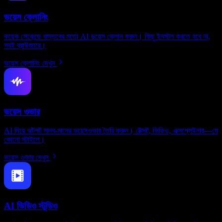
ভয়েস ক্লোনিং
কয়েক সেকেন্ডে বাস্তবের মতো AI ভয়েস ক্লোন করুন। কিছু ইনস্টল করতে হবে না,
সবই ব্রাউজারে।
ভয়েস ক্লোনিং দেখুন
ভয়েস ওভার
AI দিয়ে ঝটপট মানব-মানের ভয়েসওভার তৈরি করুন। টেক্সট, ভিডিও, এক্সপ্লেইনার—যে
কোনো স্টাইলে।
ভয়েস ওভার দেখুন
AI ভিডিও স্টুডিও