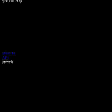
ব্যবহারের ক্ষেত্র
ডাউনলোড
API
কোম্পানি