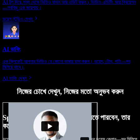
AI টুল দিয়ে শূন্য থেকে ভিডিও বানান আর এডিট করুন। ভিডিও এডিটিং আর ক্রিয়েশন
—সবকিছু এক জায়গায়।
ভয়েস স্টুডিও দেখুন
AI ডাবিং
এক ক্লিকেই আপনার ভিডিও যে কোনো ভাষায় ডাব করুন। ভয়েস, টোন, গতি—সব
মিলিয়ে যাবে।
AI ডাবিং দেখুন
নিজের চোখে দেখুন, নিজের মতো অনুভব করুন
Speechify Studio দিয়ে কী কী করতে পারবেন, তার
কয়েকটা উদাহরণ দেখুন
ভয়েসওভার, রয়্যালটি-ফ্রি ছবি, অডিও, ভিডিও যোগ, নিজের ভয়েস ক্লোন—সব মিলিয়ে