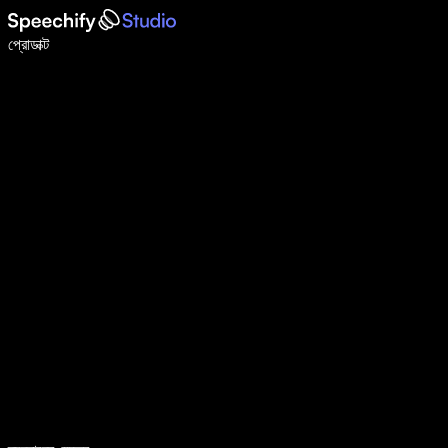
ভয়েস টাইপিং দিয়ে ৫ গুণ দ্রুত লিখুন
প্রোডাক্ট
আরও জানুন