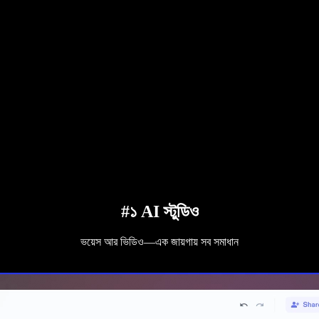
#১ AI স্টুডিও
ভয়েস আর ভিডিও—এক জায়গায় সব সমাধান