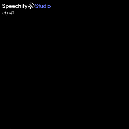
ভয়েস টাইপিং দিয়ে ৫ গুণ দ্রুত লিখুন
প্রোডাক্ট
আরও জানুন