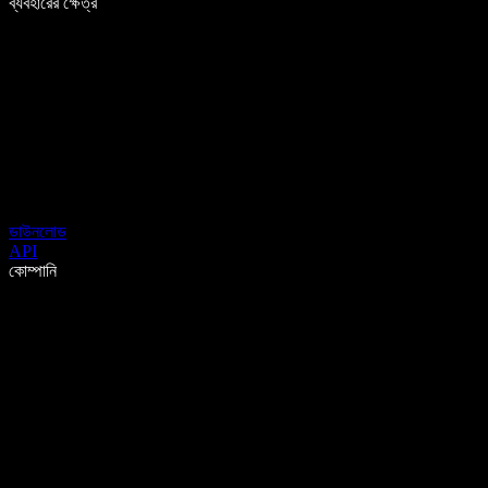
ব্যবহারের ক্ষেত্র
ডাউনলোড
API
কোম্পানি