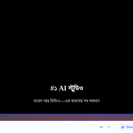
#১ AI স্টুডিও
ভয়েস আর ভিডিও—এক জায়গায় সব সমাধান