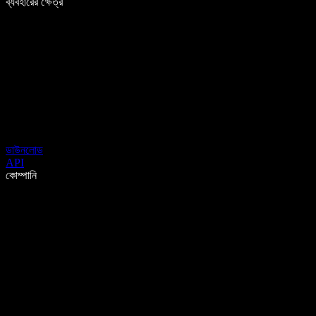
ব্যবহারের ক্ষেত্র
ডাউনলোড
API
কোম্পানি