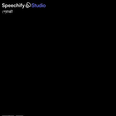
ভয়েস টাইপিং দিয়ে ৫ গুণ দ্রুত লিখুন
প্রোডাক্ট
আরও জানুন