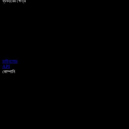
ব্যবহারের ক্ষেত্র
ডাউনলোড
API
কোম্পানি