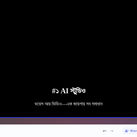
#১ AI স্টুডিও
ভয়েস আর ভিডিও—এক জায়গায় সব সমাধান