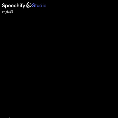
ভয়েস টাইপিং দিয়ে ৫ গুণ দ্রুত লিখুন
প্রোডাক্ট
আরও জানুন