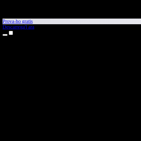
Prova-ho gratis
Descarrega'l ara
Productes
Text a veu
Aplicacions per a iPhone i iPad
Aplicació per a Android
Extensió per al Chrome
Extensió per a l'Edge
Aplicació web
Aplicació per al Mac