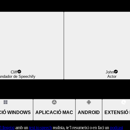
Cliff
John
undador de Speechify
Actor
CIÓ WINDOWS
APLICACIÓ MAC
ANDROID
EXTENSIÓ
’l llegeixi
amb un
text to speech
realista, te’l resumeixi o en faci un
podcast