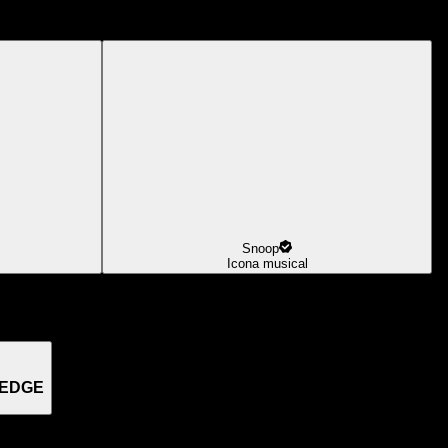
Snoop
Icona musical
 EDGE