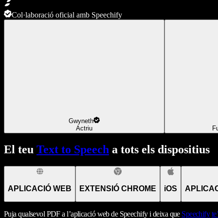
Col·laboració oficial amb Speechify
Gwyneth
Actriu
F
El teu
Text to Speech
a tots els dispositius
APLICACIÓ WEB
EXTENSIÓ CHROME
iOS
APLICA
Puja qualsevol PDF a l’aplicació web de Speechify i deixa que
Speechify
te