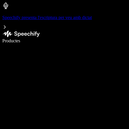
Speechify presenta l'escriptura per veu amb dictat
Escriu 5× més ràpid amb la veu
Productes
Més informació