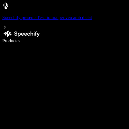
Speechify presenta l'escriptura per veu amb dictat
Escriu 5× més ràpid amb la veu
Productes
Més informació