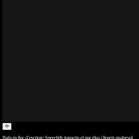
Parla en lloc d’escriure: Speechify transcriu el que dius i llegeix qualsevol