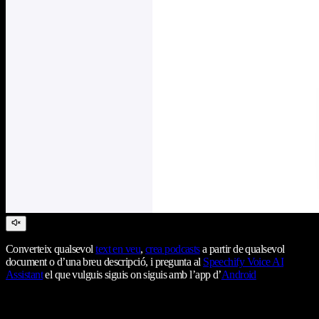
Converteix qualsevol
text en veu
,
crea podcasts
a partir de qualsevol
document o d’una breu descripció, i pregunta al
Speechify Voice AI
Assistant
el que vulguis siguis on siguis amb l’app d’
Android