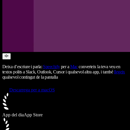
Deixa d’escriure i parla:
Speechify
per a
Mac
converteix la teva veu en
textos polits a Slack, Outlook, Cursor i qualsevol altra app, i també
llegeix
qualsevol contingut de la pantalla
Descarrega per a macOS
App del dia
App Store