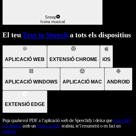
Snoop
Icona musical
El teu
Text to Speech
a tots els dispositius
APLICACIÓ WEB
EXTENSIÓ CHROME
iOS
APLICACIÓ WINDOWS
APLICACIÓ MAC
ANDROID
EXTENSIÓ EDGE
Puja qualsevol PDF a l’aplicació web de Speechify i deixa que
Speechify
te’l llegeixi
amb un
text to speech
realista, te’l resumeixi o en faci un
podcast