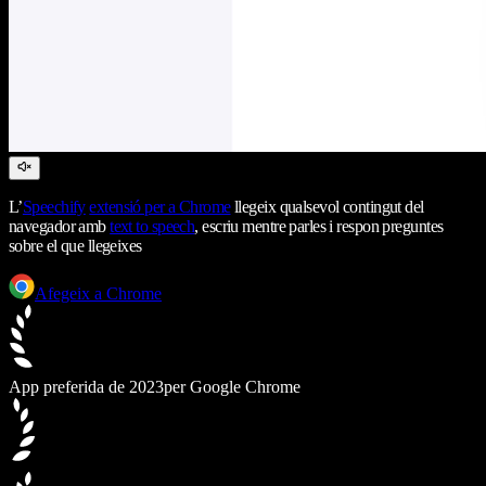
L’
Speechify
extensió per a Chrome
llegeix qualsevol contingut del
navegador amb
text to speech
, escriu mentre parles i respon preguntes
sobre el que llegeixes
Afegeix a Chrome
App preferida de 2023
per Google Chrome