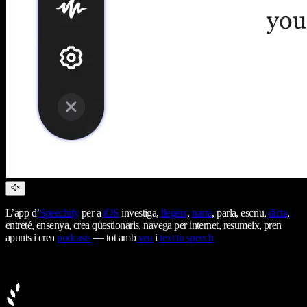
L’app d’
Speechify
per a
iOS
investiga,
llegeix
,
narra
, parla, escriu,
dicta
,
entreté, ensenya, crea qüestionaris, navega per internet, resumeix, pren
apunts i crea
podcasts
— tot amb
veu
i
text to speech