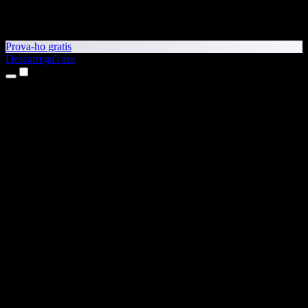
Prova-ho gratis
Descarrega'l ara
Productes
Text a veu
Aplicacions per a iPhone i iPad
Aplicació per a Android
Extensió per al Chrome
Extensió per a l'Edge
Aplicació web
Aplicació per al Mac