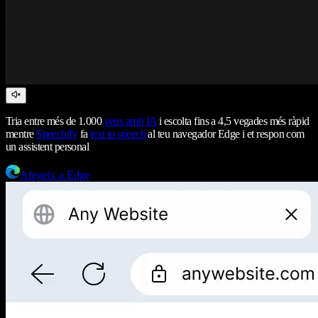
Tria entre més de 1.000
veus amb IA
i escolta fins a 4,5 vegades més ràpid
mentre
Speechify
fa
text to speech
al teu navegador Edge i et respon com
un assistent personal
Afegeix a Edge