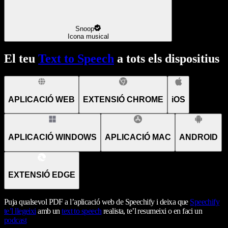
Snoop
Icona musical
El teu
Text to Speech
a tots els dispositius
APLICACIÓ WEB
EXTENSIÓ CHROME
iOS
APLICACIÓ WINDOWS
APLICACIÓ MAC
ANDROID
EXTENSIÓ EDGE
Puja qualsevol PDF a l’aplicació web de Speechify i deixa que
Speechify
te’l llegeixi
amb un
text to speech
realista, te’l resumeixi o en faci un
podcast