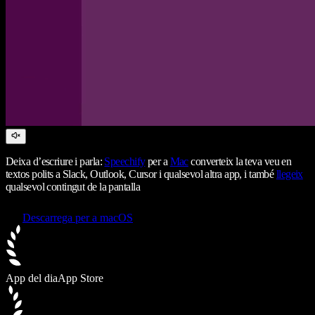
Deixa d’escriure i parla:
Speechify
per a
Mac
converteix la teva veu en
textos polits a Slack, Outlook, Cursor i qualsevol altra app, i també
llegeix
qualsevol contingut de la pantalla
Descarrega per a macOS
App del dia
App Store