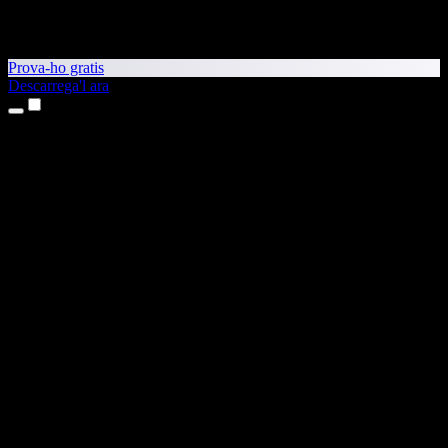
Prova-ho gratis
Descarrega'l ara
Productes
Text a veu
Aplicacions per a iPhone i iPad
Aplicació per a Android
Extensió per al Chrome
Extensió per a l'Edge
Aplicació web
Aplicació per al Mac