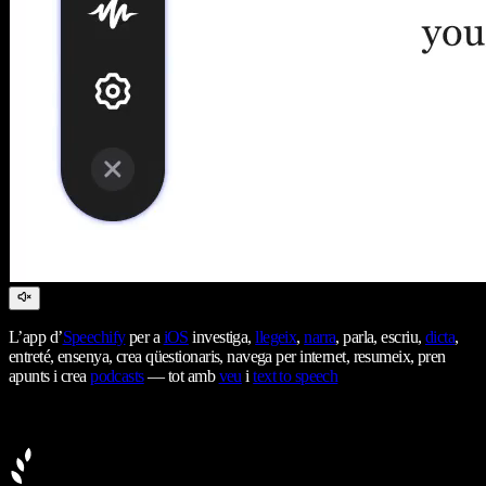
L’app d’
Speechify
per a
iOS
investiga,
llegeix
,
narra
, parla, escriu,
dicta
,
entreté, ensenya, crea qüestionaris, navega per internet, resumeix, pren
apunts i crea
podcasts
— tot amb
veu
i
text to speech