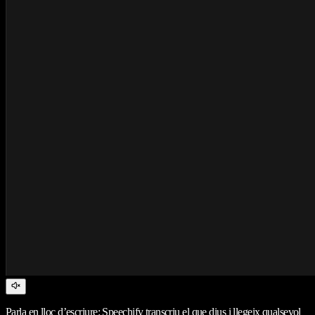
Parla en lloc d’escriure: Speechify transcriu el que dius i llegeix qualsevol