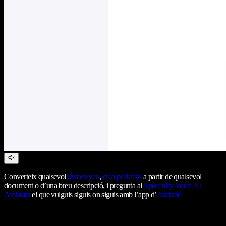
Converteix qualsevol
text en veu
,
crea podcasts
a partir de qualsevol
document o d’una breu descripció, i pregunta al
Speechify Voice AI
Assistant
el que vulguis siguis on siguis amb l’app d’
Android