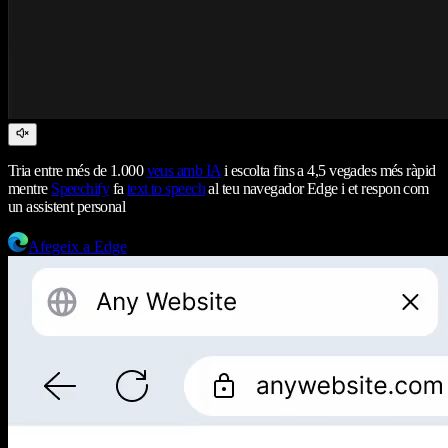
Tria entre més de 1.000
veus amb IA
i escolta fins a 4,5 vegades més ràpid
mentre
Speechify
fa
text to speech
al teu navegador Edge i et respon com
un assistent personal
Afegeix a Edge