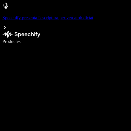
Speechify presenta l'escriptura per veu amb dictat
Escriu 5× més ràpid amb la veu
Productes
Més informació