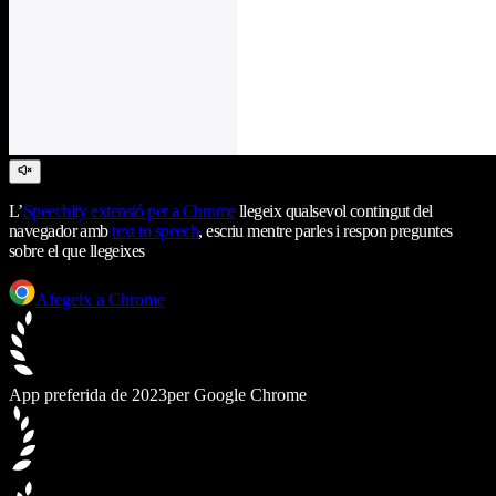
L’
Speechify
extensió per a Chrome
llegeix qualsevol contingut del
navegador amb
text to speech
, escriu mentre parles i respon preguntes
sobre el que llegeixes
Afegeix a Chrome
App preferida de 2023
per Google Chrome