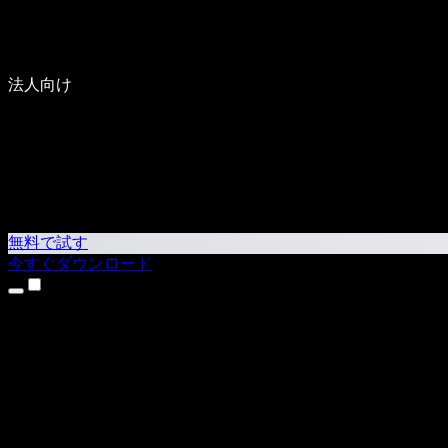
法人向け
無料で試す
今すぐダウンロード
製品
テキスト読み上げ
iPhone・iPadアプリ