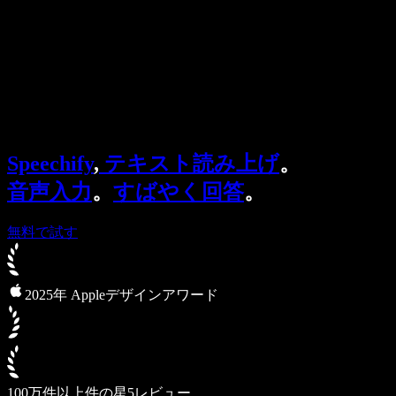
法人向け
Speechify 法人・教育機関向け
Speechify 就労支援向け
Speechify DSA向け
SIMBA 音声エージェント
Speechify
,
テキスト読み上げ
。
Speechify 開発者向け
音声入力
。
すばやく回答
。
無料で試す
2025年 Appleデザインアワード
100万件以上件の星5レビュー