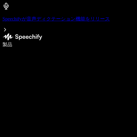
Speechifyが音声ディクテーション機能をリリース
音声入力で5倍速く書ける
製品
詳しく見る