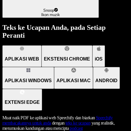
Snoop
Ikon muzik
Teks ke Ucapan Anda, pada Setiap
Peranti
APLIKASI WEB
EKSTENSI CHROME
iOS
APLIKASI WINDOWS
APLIKASI MAC
ANDROID
EXTENSI EDGE
Muat naik PDF ke aplikasi web Speechify dan biarkan
Speechify
membacakannya untuk anda
dengan
teks ke ucapan
yang realistik,
merumuskan kandungan atau mencipta
podcast