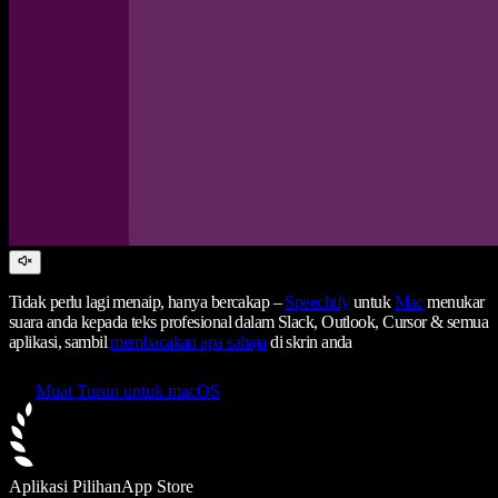
Tidak perlu lagi menaip, hanya bercakap –
Speechify
untuk
Mac
menukar
suara anda kepada teks profesional dalam Slack, Outlook, Cursor & semua
aplikasi, sambil
membacakan apa sahaja
di skrin anda
Muat Turun untuk macOS
Aplikasi Pilihan
App Store