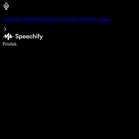
Speechify Memperkenalkan Ciri Dikte Penaipan Suara
Tulis 5× lebih pantas dengan menaip menggunakan suara
Produk
Ketahui Lebih Lanjut