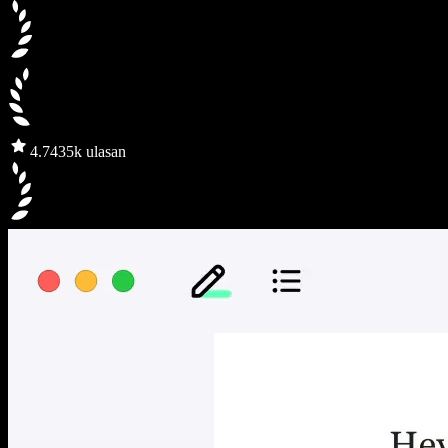
4.7
435k ulasan