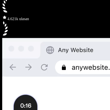
4.6
21k ulasan