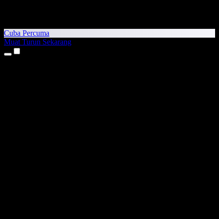
Cuba Percuma
Muat Turun Sekarang
Produk
Teks kepada Pertuturan
Aplikasi iPhone & iPad
Aplikasi Android
Sambungan Chrome
Sambungan Edge
Aplikasi Web
Aplikasi Mac
Aplikasi Windows