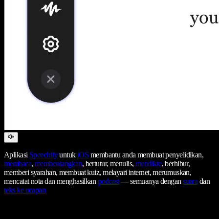
Aplikasi
Speechify
untuk
iOS
membantu anda membuat penyelidikan,
membaca
,
membentangkan
, bertutur, menulis,
mendikte
, berhibur,
memberi syarahan, membuat kuiz, melayari internet, merumuskan,
mencatat nota dan menghasilkan
podcast
— semuanya dengan
suara
dan
teks ke ucapan