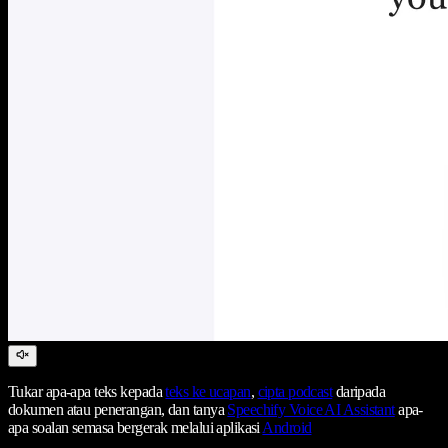
Tukar apa-apa teks kepada
teks ke ucapan
,
cipta podcast
daripada
dokumen atau penerangan, dan tanya
Speechify Voice AI Assistant
apa-
apa soalan semasa bergerak melalui aplikasi
Android