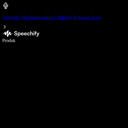
Speechify Memperkenalkan Ciri Dikte Penaipan Suara
Tulis 5× lebih pantas dengan menaip menggunakan suara
Produk
Ketahui Lebih Lanjut