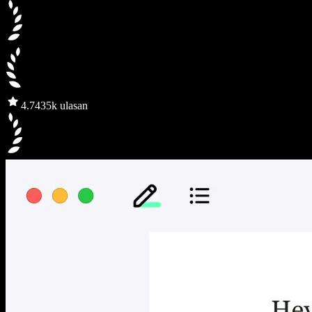
4.7
435k ulasan