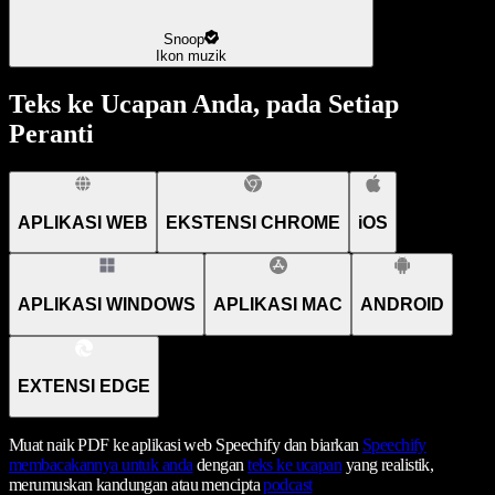
Snoop
Ikon muzik
Teks ke Ucapan Anda, pada Setiap
Peranti
APLIKASI WEB
EKSTENSI CHROME
iOS
APLIKASI WINDOWS
APLIKASI MAC
ANDROID
EXTENSI EDGE
Muat naik PDF ke aplikasi web Speechify dan biarkan
Speechify
membacakannya untuk anda
dengan
teks ke ucapan
yang realistik,
merumuskan kandungan atau mencipta
podcast