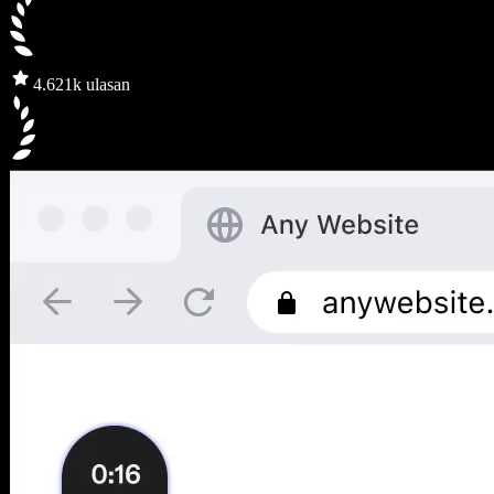
4.6
21k ulasan