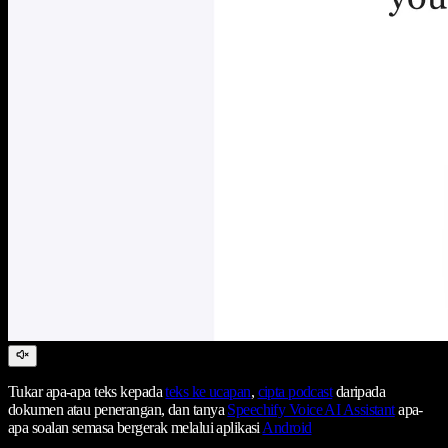
Tukar apa-apa teks kepada
teks ke ucapan
,
cipta podcast
daripada
dokumen atau penerangan, dan tanya
Speechify Voice AI Assistant
apa-
apa soalan semasa bergerak melalui aplikasi
Android