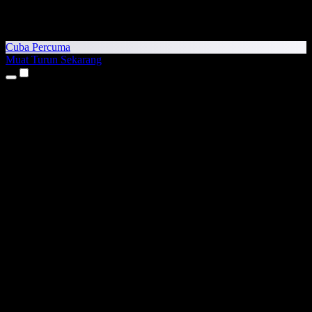
Cuba Percuma
Muat Turun Sekarang
Produk
Teks kepada Pertuturan
Aplikasi iPhone & iPad
Aplikasi Android
Sambungan Chrome
Sambungan Edge
Aplikasi Web
Aplikasi Mac
Aplikasi Windows