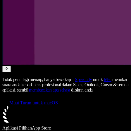
Tidak perlu lagi menaip, hanya bercakap –
Speechify
untuk
Mac
menukar
suara anda kepada teks profesional dalam Slack, Outlook, Cursor & semua
aplikasi, sambil
membacakan apa sahaja
di skrin anda
Muat Turun untuk macOS
Aplikasi Pilihan
App Store