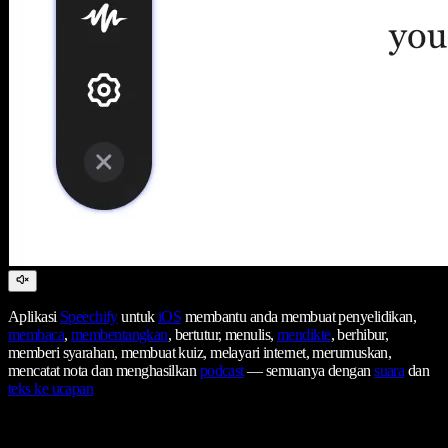
Aplikasi
Speechify
untuk
iOS
membantu anda membuat penyelidikan,
membaca
,
membentangkan
, bertutur, menulis,
mendikte
, berhibur,
memberi syarahan, membuat kuiz, melayari internet, merumuskan,
mencatat nota dan menghasilkan
podcast
— semuanya dengan
suara
dan
teks ke ucapan