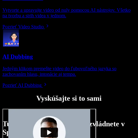
Vytvorte a upravujte video od nuly pomocou AI nástrojov. Všetko
na tvorbu a strih videa v jednom.
Pozrieť Video Studio
AI Dubbing
Jedným klikom premeňte video do ľubovoľného jazyka so
zachovaním hlasu, intonácie aj tempa.
Pozrieť AI Dubbing
Vyskúšajte si to sami
Tu je malá ukážka toho, čo zvládnete v
Speechify Studio.