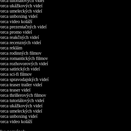
rca tutoriálových videí
rca ukážkových videí
rca umeleckých videí
rca unboxing videí
rca video koláží
rca prezentačných videí
rca promo videí
rca reakčných videí
rca recenzných videí
orca reklám
rca rodinných filmov
rca romantických filmov
rca rozhovorových videí
rca satirických videí
rca sci-fi filmov
rca spravodajských videí
rca teaser trailer videí
rca teaser videí
rca thrillerových filmov
rca tutoriálových videí
rca ukážkových videí
rca umeleckých videí
rca unboxing videí
rca video koláží