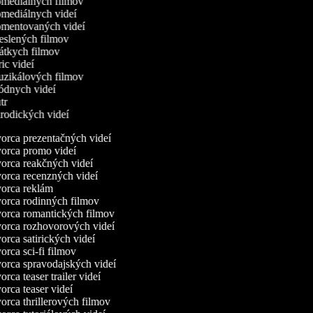
komediálnych filmov
omediálnych videí
komentovaných videí
reslených filmov
rátkych filmov
yric videí
muzikálových filmov
módnych videí
utr
arodických videí
rca prezentačných videí
rca promo videí
rca reakčných videí
rca recenzných videí
orca reklám
rca rodinných filmov
rca romantických filmov
rca rozhovorových videí
rca satirických videí
rca sci-fi filmov
rca spravodajských videí
rca teaser trailer videí
rca teaser videí
rca thrillerových filmov