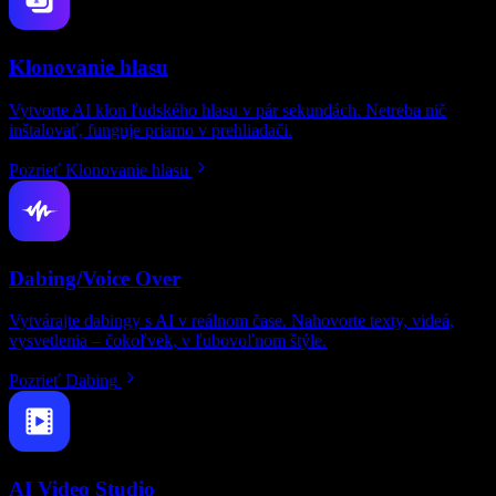
Klonovanie hlasu
Vytvorte AI klon ľudského hlasu v pár sekundách. Netreba nič
inštalovať, funguje priamo v prehliadači.
Pozrieť Klonovanie hlasu
Dabing/Voice Over
Vytvárajte dabingy s AI v reálnom čase. Nahovorte texty, videá,
vysvetlenia – čokoľvek, v ľubovoľnom štýle.
Pozrieť Dabing
AI Video Studio