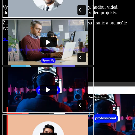
Vytvárajte dabingy, pridajte bezplatné obrázky, hudbu, videá,
klonujte svoj hlas – postavíte pôsobivé audio-video projekty.
Žiadne učenie, všetko v prehliadači – zbavte sa hraníc a premeňte
svoje nápady na realitu.
Spustiť Studio