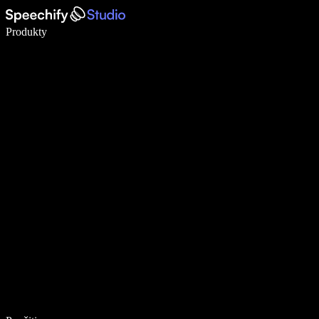
Píšte 5× rýchlejšie pomocou hlasového diktovania
Produkty
Zistiť viac