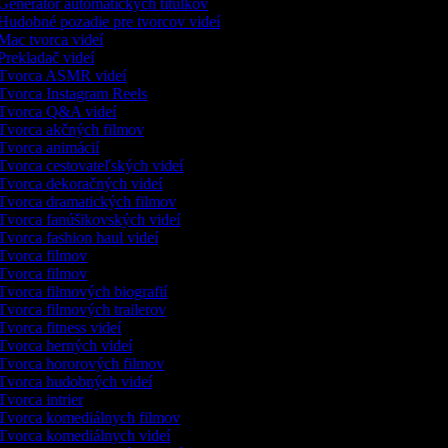
enerátor automatických titulkov
Hudobné pozadie pre tvorcov videí
ac tvorca videí
rekladač videí
Tvorca ASMR videí
Tvorca Instagram Reels
Tvorca Q&A videí
Tvorca akčných filmov
Tvorca animácií
vorca cestovateľských videí
Tvorca dekoračných videí
Tvorca dramatických filmov
Tvorca fanúšikovských videí
vorca fashion haul videí
Tvorca filmov
Tvorca filmov
vorca filmových biografií
vorca filmových trailerov
vorca fitness videí
Tvorca herných videí
Tvorca hororových filmov
Tvorca hudobných videí
vorca intrier
Tvorca komediálnych filmov
Tvorca komediálnych videí