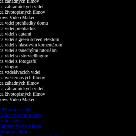
a záhadných filmov
a záhradníckych videí
a životopisných filmov
ws Video Maker
a videí prehliadky domu
 videí prehliadok
 videí s autami
 videí s green screen efektom
a videí s hlasovým komentárom
 videí s tanečnými tutoriálmi
 videí so storytellingom
 videí z fotografií
a vlogov
a vzdelávacích videí
a westernových filmov
a záhadných filmov
a záhradníckych videí
a životopisných filmov
ws Video Maker
IY tvorca videí
ditor na dabing videa
ditor videa
Fantasy Movie Maker
ilmový editor