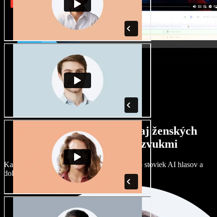
Široký výber mužských aj ženských
hlasov s rôznymi prízvukmi
Každý projekt môže znieť inak. Vyberte si zo stoviek AI hlasov a
dolaďte si ich podľa seba.