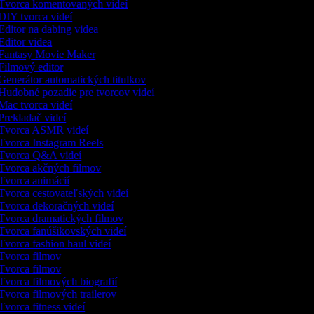
Tvorca komentovaných videí
IY tvorca videí
ditor na dabing videa
ditor videa
Fantasy Movie Maker
ilmový editor
enerátor automatických titulkov
Hudobné pozadie pre tvorcov videí
ac tvorca videí
rekladač videí
Tvorca ASMR videí
Tvorca Instagram Reels
Tvorca Q&A videí
Tvorca akčných filmov
Tvorca animácií
vorca cestovateľských videí
Tvorca dekoračných videí
Tvorca dramatických filmov
Tvorca fanúšikovských videí
vorca fashion haul videí
Tvorca filmov
Tvorca filmov
vorca filmových biografií
vorca filmových trailerov
vorca fitness videí