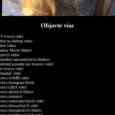
Objavte viac
 tvorca videí
tor na dabing videa
tor videa
ntasy Movie Maker
mový editor
erátor automatických titulkov
obné pozadie pre tvorcov videí
 tvorca videí
kladač videí
orca ASMR videí
rca Instagram Reels
orca Q&A videí
rca akčných filmov
rca animácií
rca cestovateľských videí
rca dekoračných videí
rca dramatických filmov
rca fanúšikovských videí