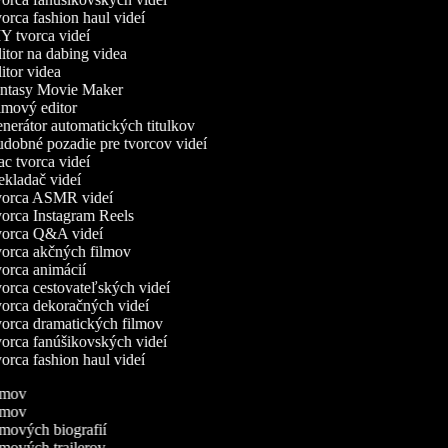
rca fashion haul videí
 tvorca videí
tor na dabing videa
tor videa
ntasy Movie Maker
mový editor
erátor automatických titulkov
obné pozadie pre tvorcov videí
 tvorca videí
kladač videí
orca ASMR videí
rca Instagram Reels
orca Q&A videí
rca akčných filmov
rca animácií
rca cestovateľských videí
rca dekoračných videí
rca dramatických filmov
rca fanúšikovských videí
rca fashion haul videí
ilmov
ilmov
ilmových biografií
ilmových trailerov