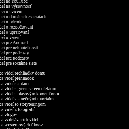
videí na YouTube
ideí na výslovnosť
ideí o cvičení
ideí o domácich zvieratách
ideí o prírode
ideí o rozpočtovaní
ideí o upratovaní
ideí o varení
ideí pre Android
ideí pre nehnuteľnosti
ideí pre podcasty
ideí pre podcasty
deí pre sociálne siete
a videí prehliadky domu
 videí prehliadok
 videí s autami
 videí s green screen efektom
a videí s hlasovým komentárom
 videí s tanečnými tutoriálmi
 videí so storytellingom
 videí z fotografií
a vlogov
a vzdelávacích videí
a westernových filmov