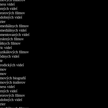
itness videí
erných videí
hororových filmov
hudobných videí
trier
komediálnych filmov
omediálnych videí
komentovaných videí
reslených filmov
rátkych filmov
yric videí
muzikálových filmov
módnych videí
utr
arodických videí
ilmov
ilmov
ilmových biografií
ilmových trailerov
itness videí
erných videí
hororových filmov
hudobných videí
trier