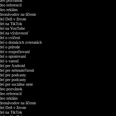
video pozvánok
ideo referencií
ideo reklám
ideonávodov na líčenie
ideí Deň v živote
ideí na TikTok
videí na YouTube
ideí na výslovnosť
ideí o cvičení
ideí o domácich zvieratách
ideí o prírode
ideí o rozpočtovaní
ideí o upratovaní
ideí o varení
ideí pre Android
ideí pre nehnuteľnosti
ideí pre podcasty
ideí pre podcasty
deí pre sociálne siete
video pozvánok
ideo referencií
ideo reklám
ideonávodov na líčenie
ideí Deň v živote
ideí na TikTok