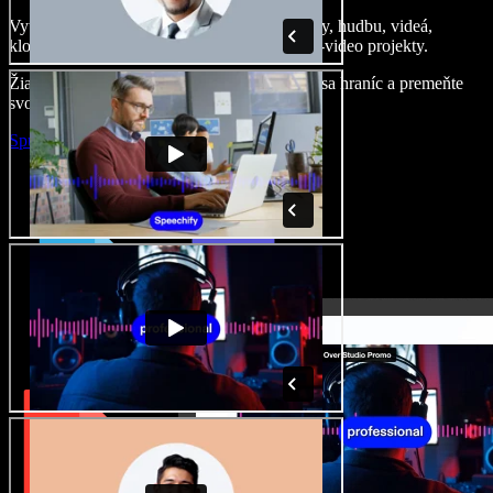
Vytvárajte dabingy, pridajte bezplatné obrázky, hudbu, videá,
klonujte svoj hlas – postavíte pôsobivé audio-video projekty.
Žiadne učenie, všetko v prehliadači – zbavte sa hraníc a premeňte
svoje nápady na realitu.
Spustiť Studio