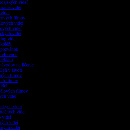
odajských videí
 trailer videí
r videí
lerových filmov
iálových videí
kových videí
eckých videí
xing videí
 koláží
o pozvánok
 referencií
o reklám
onávodov na líčenie
 Deň v živote
lených filmov
kych filmov
videí
kálových filmov
ych videí
dických videí
ntačných videí
o videí
čných videí
nzných videí