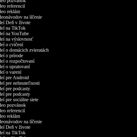
ideo pozvánok
deo referencií
ideo reklám
ideonávodov na líčenie
ideí Deň v živote
ideí na TikTok
ideí na YouTube
ideí na výslovnosť
deí o cvičení
ideí o domácich zvieratách
deí o prírode
ideí o rozpočtovaní
ideí o upratovaní
deí o varení
ideí pre Android
ideí pre nehnuteľnosti
ideí pre podcasty
ideí pre podcasty
deí pre sociálne siete
ideo pozvánok
deo referencií
ideo reklám
ideonávodov na líčenie
ideí Deň v živote
ideí na TikTok