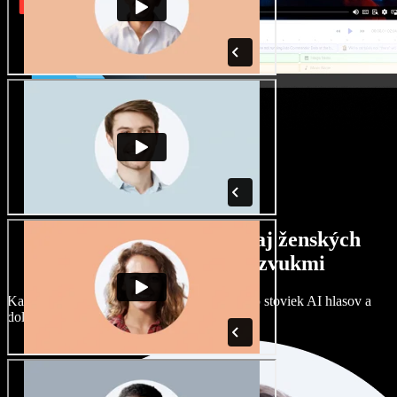
Široký výber mužských aj ženských
hlasov s rôznymi prízvukmi
Každý projekt môže znieť inak. Vyberte si zo stoviek AI hlasov a
dolaďte si ich podľa seba.