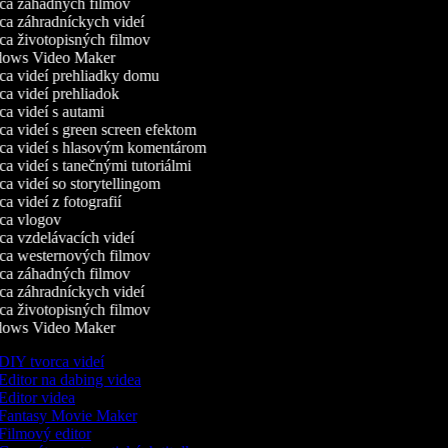
a záhadných filmov
a záhradníckych videí
a životopisných filmov
ows Video Maker
a videí prehliadky domu
a videí prehliadok
a videí s autami
a videí s green screen efektom
a videí s hlasovým komentárom
a videí s tanečnými tutoriálmi
a videí so storytellingom
 videí z fotografií
a vlogov
a vzdelávacích videí
a westernových filmov
a záhadných filmov
a záhradníckych videí
a životopisných filmov
ows Video Maker
DIY tvorca videí
Editor na dabing videa
Editor videa
Fantasy Movie Maker
Filmový editor