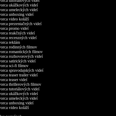
rca tutoriálových videí
orca ukážkových videí
orca umeleckých videí
orca unboxing videí
orca video koláží
orca prezentačných videí
orca promo videí
orca reakčných videí
orca recenzných videí
orca reklám
orca rodinných filmov
orca romantických filmov
orca rozhovorových videí
rca satirických videí
rca sci-fi filmov
orca spravodajských videí
rca teaser trailer videí
rca teaser videí
rca thrillerových filmov
rca tutoriálových videí
orca ukážkových videí
orca umeleckých videí
orca unboxing videí
orca video koláží