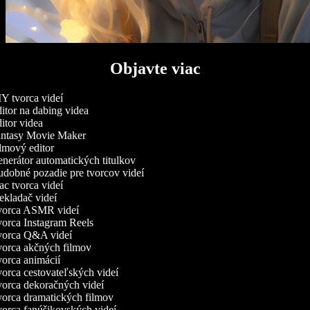
Objavte viac
Y tvorca videí
tor na dabing videa
tor videa
ntasy Movie Maker
lmový editor
nerátor automatických titulkov
dobné pozadie pre tvorcov videí
c tvorca videí
kladač videí
orca ASMR videí
orca Instagram Reels
orca Q&A videí
orca akčných filmov
orca animácií
orca cestovateľských videí
orca dekoračných videí
orca dramatických filmov
orca fanúšikovských videí