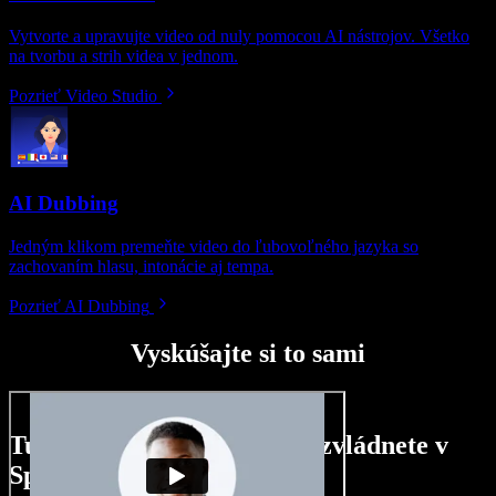
Vytvorte a upravujte video od nuly pomocou AI nástrojov. Všetko
na tvorbu a strih videa v jednom.
Pozrieť Video Studio
AI Dubbing
Jedným klikom premeňte video do ľubovoľného jazyka so
zachovaním hlasu, intonácie aj tempa.
Pozrieť AI Dubbing
Vyskúšajte si to sami
Tu je malá ukážka toho, čo zvládnete v
Speechify Studio.