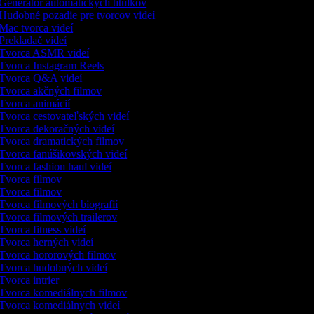
Generátor automatických titulkov
Hudobné pozadie pre tvorcov videí
Mac tvorca videí
Prekladač videí
Tvorca ASMR videí
Tvorca Instagram Reels
Tvorca Q&A videí
Tvorca akčných filmov
Tvorca animácií
Tvorca cestovateľských videí
Tvorca dekoračných videí
Tvorca dramatických filmov
Tvorca fanúšikovských videí
Tvorca fashion haul videí
Tvorca filmov
Tvorca filmov
Tvorca filmových biografií
Tvorca filmových trailerov
Tvorca fitness videí
Tvorca herných videí
Tvorca hororových filmov
Tvorca hudobných videí
Tvorca intrier
Tvorca komediálnych filmov
Tvorca komediálnych videí