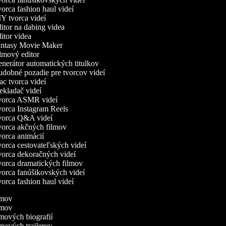
rca fashion haul videí
Y tvorca videí
tor na dabing videa
tor videa
ntasy Movie Maker
lmový editor
nerátor automatických titulkov
dobné pozadie pre tvorcov videí
c tvorca videí
kladač videí
orca ASMR videí
orca Instagram Reels
orca Q&A videí
orca akčných filmov
orca animácií
orca cestovateľských videí
orca dekoračných videí
orca dramatických filmov
orca fanúšikovských videí
rca fashion haul videí
ilmov
ilmov
ilmových biografií
ilmových trailerov