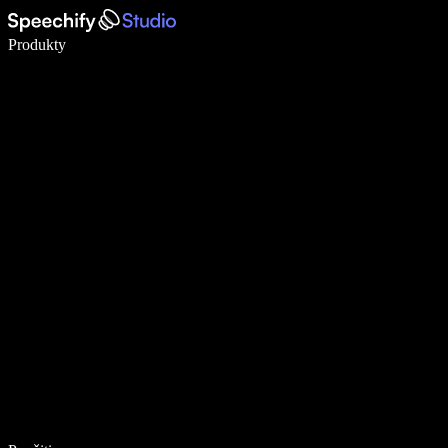
Píšte 5× rýchlejšie pomocou hlasového diktovania
Produkty
Zistiť viac