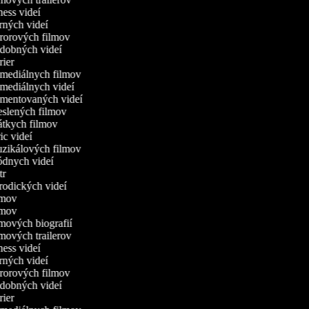
tness videí
erných videí
ororových filmov
udobných videí
trier
omediálnych filmov
omediálnych videí
omentovaných videí
reslených filmov
rátkych filmov
ric videí
uzikálových filmov
ódnych videí
utr
arodických videí
ilmov
ilmov
ilmových biografií
ilmových trailerov
tness videí
erných videí
ororových filmov
udobných videí
trier