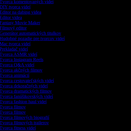
Tvorca komentovaných videí
DIY tvorca videí
Editor na dabing videa
Editor videa
Fantasy Movie Maker
Filmový editor
Generátor automatických titulkov
Hudobné pozadie pre tvorcov videí
Mac tvorca videí
Prekladač videí
Tvorca ASMR videí
Tvorca Instagram Reels
Tvorca Q&A videí
Tvorca akčných filmov
Tvorca animácií
Tvorca cestovateľských videí
Tvorca dekoračných videí
Tvorca dramatických filmov
Tvorca fanúšikovských videí
Tvorca fashion haul videí
Tvorca filmov
Tvorca filmov
Tvorca filmových biografií
Tvorca filmových trailerov
Tvorca fitness videí