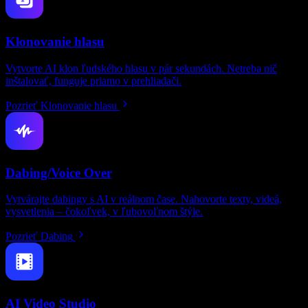
Klonovanie hlasu
Vytvorte AI klon ľudského hlasu v pár sekundách. Netreba nič
inštalovať, funguje priamo v prehliadači.
Pozrieť Klonovanie hlasu
Dabing/Voice Over
Vytvárajte dabingy s AI v reálnom čase. Nahovorte texty, videá,
vysvetlenia – čokoľvek, v ľubovoľnom štýle.
Pozrieť Dabing
AI Video Studio