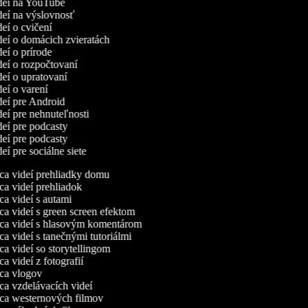
ideí na YouTube
ideí na výslovnosť
deí o cvičení
ideí o domácich zvieratách
deí o prírode
ideí o rozpočtovaní
ideí o upratovaní
deí o varení
ideí pre Android
ideí pre nehnuteľnosti
ideí pre podcasty
ideí pre podcasty
deí pre sociálne siete
a videí prehliadky domu
a videí prehliadok
a videí s autami
a videí s green screen efektom
a videí s hlasovým komentárom
a videí s tanečnými tutoriálmi
a videí so storytellingom
 videí z fotografií
a vlogov
a vzdelávacích videí
a westernových filmov