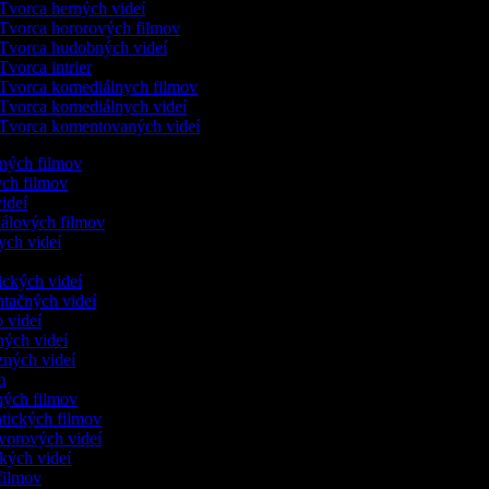
Tvorca herných videí
Tvorca hororových filmov
Tvorca hudobných videí
Tvorca intrier
Tvorca komediálnych filmov
Tvorca komediálnych videí
Tvorca komentovaných videí
lených filmov
kych filmov
videí
kálových filmov
ych videí
dických videí
ntačných videí
o videí
čných videí
nzných videí
ám
nných filmov
ntických filmov
ovorových videí
ických videí
i filmov