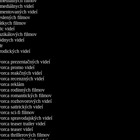
omediálnych filmov
omediálnych videí
omentovaných videí
reslených filmov
rátkych filmov
ric videí
uzikálových filmov
ódnych videí
utr
arodických videí
orca prezentačných videí
orca promo videí
orca reakčných videí
orca recenzných videí
orca reklám
orca rodinných filmov
orca romantických filmov
orca rozhovorových videí
rca satirických videí
rca sci-fi filmov
orca spravodajských videí
rca teaser trailer videí
rca teaser videí
rca thrillerových filmov