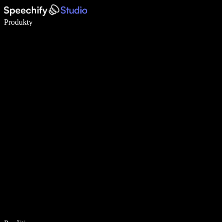
Píšte 5× rýchlejšie pomocou hlasového diktovania
Produkty
Zistiť viac