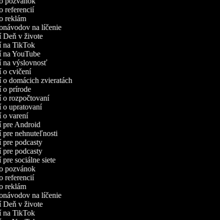
deo pozvánok
o referencií
eo reklám
eonávodov na líčenie
eí Deň v živote
eí na TikTok
eí na YouTube
eí na výslovnosť
í o cvičení
eí o domácich zvieratách
í o prírode
eí o rozpočtovaní
eí o upratovaní
eí o varení
eí pre Android
eí pre nehnuteľnosti
eí pre podcasty
eí pre podcasty
í pre sociálne siete
deo pozvánok
o referencií
eo reklám
eonávodov na líčenie
eí Deň v živote
eí na TikTok