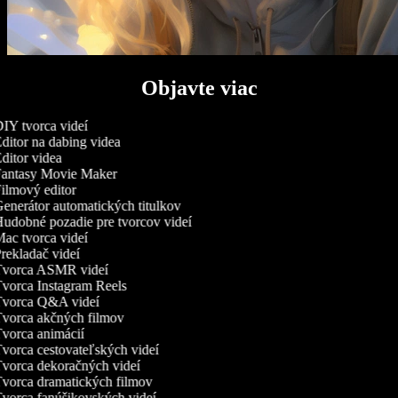
Objavte viac
IY tvorca videí
ditor na dabing videa
ditor videa
antasy Movie Maker
ilmový editor
enerátor automatických titulkov
udobné pozadie pre tvorcov videí
ac tvorca videí
rekladač videí
vorca ASMR videí
vorca Instagram Reels
vorca Q&A videí
vorca akčných filmov
vorca animácií
vorca cestovateľských videí
vorca dekoračných videí
vorca dramatických filmov
vorca fanúšikovských videí