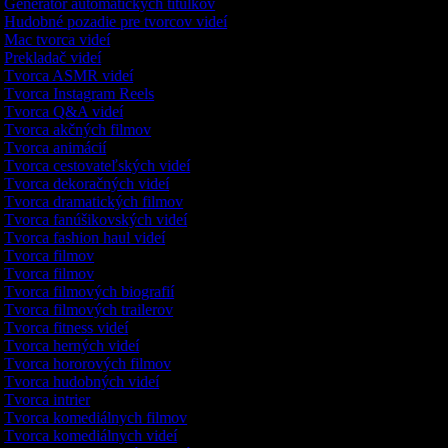
Generátor automatických titulkov
Hudobné pozadie pre tvorcov videí
Mac tvorca videí
Prekladač videí
Tvorca ASMR videí
Tvorca Instagram Reels
Tvorca Q&A videí
Tvorca akčných filmov
Tvorca animácií
Tvorca cestovateľských videí
Tvorca dekoračných videí
Tvorca dramatických filmov
Tvorca fanúšikovských videí
Tvorca fashion haul videí
Tvorca filmov
Tvorca filmov
Tvorca filmových biografií
Tvorca filmových trailerov
Tvorca fitness videí
Tvorca herných videí
Tvorca hororových filmov
Tvorca hudobných videí
Tvorca intrier
Tvorca komediálnych filmov
Tvorca komediálnych videí