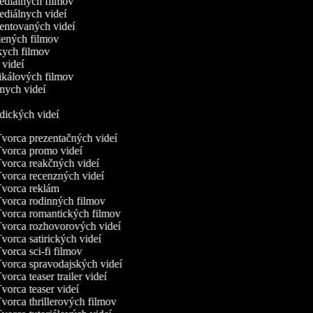
ediálnych filmov
ediálnych videí
mentovaných videí
slených filmov
tkych filmov
c videí
ikálových filmov
dnych videí
r
odických videí
vorca prezentačných videí
vorca promo videí
vorca reakčných videí
vorca recenzných videí
vorca reklám
vorca rodinných filmov
vorca romantických filmov
vorca rozhovorových videí
vorca satirických videí
vorca sci-fi filmov
vorca spravodajských videí
vorca teaser trailer videí
vorca teaser videí
vorca thrillerových filmov