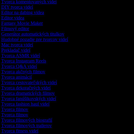
Tvorca komentovaných videí
DIY tvorca videí
Editor na dabing videa
Editor videa
Fantasy Movie Maker
Filmový editor
Generátor automatických titulkov
Hudobné pozadie pre tvorcov videí
Mac tvorca videí
Prekladač videí
Tvorca ASMR videí
Tvorca Instagram Reels
Tvorca Q&A videí
Tvorca akčných filmov
Tvorca animácií
Tvorca cestovateľských videí
Tvorca dekoračných videí
Tvorca dramatických filmov
Tvorca fanúšikovských videí
Tvorca fashion haul videí
Tvorca filmov
Tvorca filmov
Tvorca filmových biografií
Tvorca filmových trailerov
Tvorca fitness videí