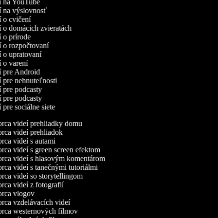
eí na YouTube
eí na výslovnosť
í o cvičení
eí o domácich zvieratách
í o prírode
eí o rozpočtovaní
eí o upratovaní
eí o varení
eí pre Android
eí pre nehnuteľnosti
eí pre podcasty
eí pre podcasty
í pre sociálne siete
ca videí prehliadky domu
ca videí prehliadok
ca videí s autami
ca videí s green screen efektom
rca videí s hlasovým komentárom
ca videí s tanečnými tutoriálmi
ca videí so storytellingom
ca videí z fotografií
rca vlogov
ca vzdelávacích videí
rca westernových filmov