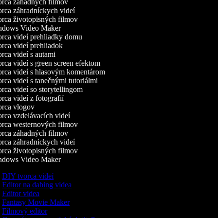
rca záhadných filmov
ca záhradníckych videí
ca životopisných filmov
dows Video Maker
ca videí prehliadky domu
ca videí prehliadok
ca videí s autami
ca videí s green screen efektom
rca videí s hlasovým komentárom
ca videí s tanečnými tutoriálmi
ca videí so storytellingom
ca videí z fotografií
rca vlogov
ca vzdelávacích videí
rca westernových filmov
rca záhadných filmov
ca záhradníckych videí
ca životopisných filmov
dows Video Maker
DIY tvorca videí
Editor na dabing videa
Editor videa
Fantasy Movie Maker
Filmový editor