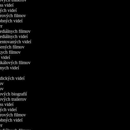
ess videí
ných videí
orových filmov
obných videí
ier
ediálnych filmov
ediálnych videí
mentovaných videí
slených filmov
tkych filmov
c videí
ikálových filmov
dnych videí
r
odických videí
mov
mov
mových biografií
mových trailerov
ess videí
ných videí
orových filmov
obných videí
ier