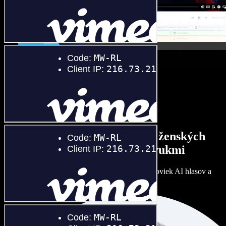
Široký výber mužských aj ženských
hlasov s rôznymi prízvukmi
Každý projekt môže znieť inak. Vyberte si zo stoviek AI hlasov a
dolaďte si ich podľa seba.