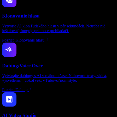
Klonovanie hlasu
Vytvorte AI klon ľudského hlasu v pár sekundách. Netreba nič
inštalovať, funguje priamo v prehliadači.
Pozrieť Klonovanie hlasu
Dabing/Voice Over
Vytvárajte dabingy s AI v reálnom čase. Nahovorte texty, videá,
vysvetlenia – čokoľvek, v ľubovoľnom štýle.
Pozrieť Dabing
AI Video Studio