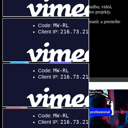
Vytvárajte dabingy, pridajte bezplatné obrázky, hudbu, videá,
klonujte svoj hlas – postavíte pôsobivé audio-video projekty.
Žiadne učenie, všetko v prehliadači – zbavte sa hraníc a premeňte
svoje nápady na realitu.
Spustiť Studio