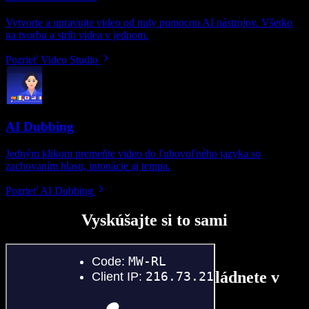
Vytvorte a upravujte video od nuly pomocou AI nástrojov. Všetko
na tvorbu a strih videa v jednom.
Pozrieť Video Studio
AI Dubbing
Jedným klikom premeňte video do ľubovoľného jazyka so
zachovaním hlasu, intonácie aj tempa.
Pozrieť AI Dubbing
Vyskúšajte si to sami
Tu je malá ukážka toho, čo zvládnete v
Speechify Studio.