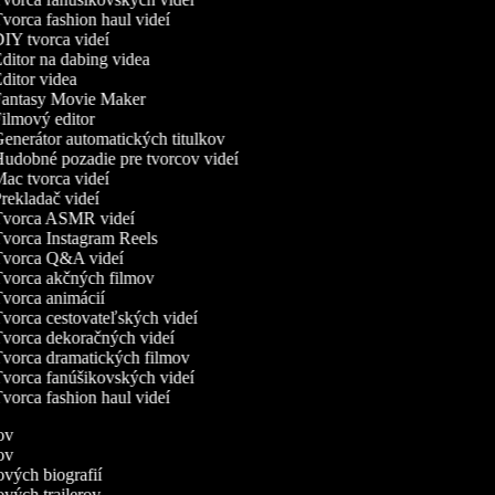
vorca fashion haul videí
IY tvorca videí
ditor na dabing videa
ditor videa
antasy Movie Maker
ilmový editor
enerátor automatických titulkov
udobné pozadie pre tvorcov videí
ac tvorca videí
rekladač videí
vorca ASMR videí
vorca Instagram Reels
vorca Q&A videí
vorca akčných filmov
vorca animácií
vorca cestovateľských videí
vorca dekoračných videí
vorca dramatických filmov
vorca fanúšikovských videí
vorca fashion haul videí
mov
mov
mových biografií
mových trailerov