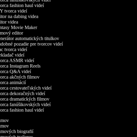
rca fashion haul videí
 tvorca videí
tor na dabing videa
tor videa
tasy Movie Maker
mový editor
erátor automatických titulkov
obné pozadie pre tvorcov videí
 tvorca videí
kladač videí
orca ASMR videí
rca Instagram Reels
orca Q&A videí
rca akčných filmov
rca animácií
rca cestovateľských videí
rca dekoračných videí
rca dramatických filmov
rca fanúšikovských videí
rca fashion haul videí
filmov
filmov
ilmových biografií
ilmových trailerov