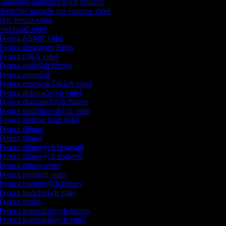
enerátor automatických titulkov
udobné pozadie pre tvorcov videí
ac tvorca videí
rekladač videí
vorca ASMR videí
vorca Instagram Reels
vorca Q&A videí
vorca akčných filmov
vorca animácií
vorca cestovateľských videí
vorca dekoračných videí
vorca dramatických filmov
vorca fanúšikovských videí
vorca fashion haul videí
vorca filmov
vorca filmov
vorca filmových biografií
vorca filmových trailerov
vorca fitness videí
vorca herných videí
vorca hororových filmov
vorca hudobných videí
vorca intrier
vorca komediálnych filmov
vorca komediálnych videí