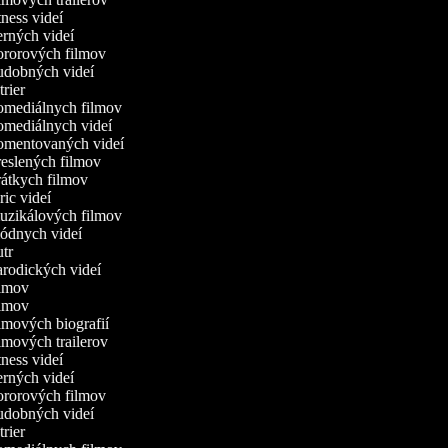
itness videí
herných videí
hororových filmov
hudobných videí
ntrier
komediálnych filmov
komediálnych videí
komentovaných videí
kreslených filmov
krátkych filmov
yric videí
muzikálových filmov
módnych videí
outr
parodických videí
filmov
filmov
ilmových biografií
ilmových trailerov
itness videí
herných videí
hororových filmov
hudobných videí
ntrier