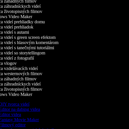
a záhadných filmov
 záhradníckych videí
 životopisných filmov
ws Video Maker
 videí prehliadky domu
 videí prehliadok
 videí s autami
 videí s green screen efektom
a videí s hlasovým komentárom
 videí s tanečnými tutoriálmi
 videí so storytellingom
 videí z fotografií
a vlogov
 vzdelávacích videí
a westernových filmov
a záhadných filmov
 záhradníckych videí
 životopisných filmov
ws Video Maker
IY tvorca videí
ditor na dabing videa
ditor videa
antasy Movie Maker
ilmový editor