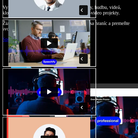
Vytvárajte dabingy, pridajte bezplatné obrázky, hudbu, videá,
klonujte svoj hlas – postavíte pôsobivé audio-video projekty.
Žiadne učenie, všetko v prehliadači – zbavte sa hraníc a premeňte
svoje nápady na realitu.
Spustiť Studio