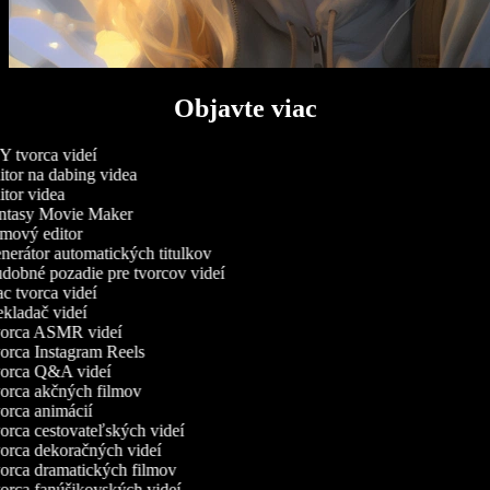
Objavte viac
 tvorca videí
tor na dabing videa
tor videa
tasy Movie Maker
mový editor
erátor automatických titulkov
obné pozadie pre tvorcov videí
 tvorca videí
kladač videí
orca ASMR videí
rca Instagram Reels
orca Q&A videí
rca akčných filmov
rca animácií
rca cestovateľských videí
rca dekoračných videí
rca dramatických filmov
rca fanúšikovských videí