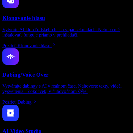
Klonovanie hlasu
Vytvorte AI klon ľudského hlasu v pár sekundách. Netreba nič
inštalovať, funguje priamo v prehliadači.
Pozrieť Klonovanie hlasu
Dabing/Voice Over
Vytvárajte dabingy s AI v reálnom čase. Nahovorte texty, videá,
vysvetlenia – čokoľvek, v ľubovoľnom štýle.
Pozrieť Dabing
AI Video Studio