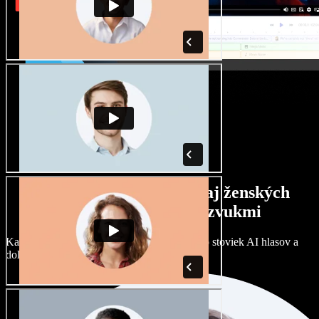
Široký výber mužských aj ženských
hlasov s rôznymi prízvukmi
Každý projekt môže znieť inak. Vyberte si zo stoviek AI hlasov a
dolaďte si ich podľa seba.