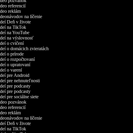
video pozvánok
ideo referencií
video reklám
videonávodov na líčenie
ideí Deň v živote
videí na TikTok
videí na YouTube
ideí na výslovnosť
ideí o cvičení
ideí o domácich zvieratách
ideí o prírode
ideí o rozpočtovaní
ideí o upratovaní
ideí o varení
ideí pre Android
ideí pre nehnuteľnosti
ideí pre podcasty
ideí pre podcasty
ideí pre sociálne siete
video pozvánok
ideo referencií
video reklám
videonávodov na líčenie
ideí Deň v živote
videí na TikTok