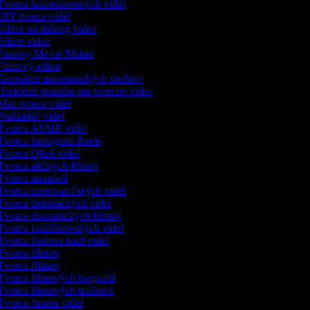
vorca komentovaných videí
IY tvorca videí
ditor na dabing videa
ditor videa
antasy Movie Maker
ilmový editor
enerátor automatických titulkov
udobné pozadie pre tvorcov videí
ac tvorca videí
rekladač videí
vorca ASMR videí
vorca Instagram Reels
vorca Q&A videí
vorca akčných filmov
vorca animácií
vorca cestovateľských videí
vorca dekoračných videí
vorca dramatických filmov
vorca fanúšikovských videí
vorca fashion haul videí
vorca filmov
vorca filmov
vorca filmových biografií
vorca filmových trailerov
vorca fitness videí