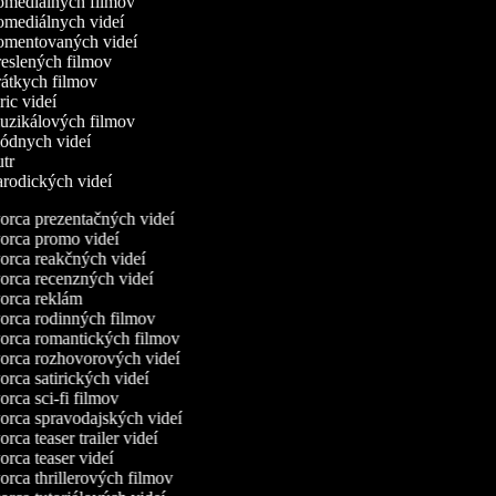
komediálnych filmov
komediálnych videí
komentovaných videí
kreslených filmov
krátkych filmov
yric videí
muzikálových filmov
módnych videí
outr
parodických videí
rca prezentačných videí
rca promo videí
rca reakčných videí
rca recenzných videí
rca reklám
rca rodinných filmov
rca romantických filmov
rca rozhovorových videí
rca satirických videí
rca sci-fi filmov
rca spravodajských videí
rca teaser trailer videí
rca teaser videí
rca thrillerových filmov