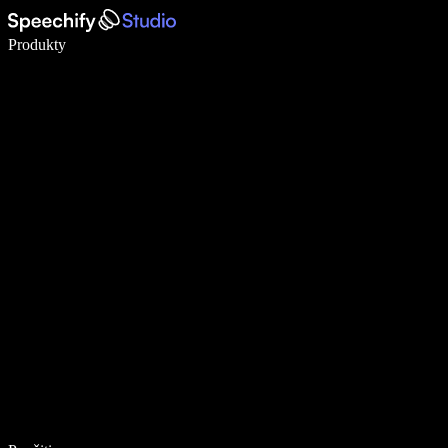
Píšte 5× rýchlejšie pomocou hlasového diktovania
Produkty
Zistiť viac