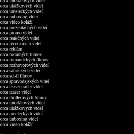
rca tutoriálových videí
rca ukážkových videí
rca umeleckých videí
rca unboxing videí
rca video koláží
rca prezentačných videí
rca promo videí
rca reakčných videí
rca recenzných videí
rca reklám
rca rodinných filmov
rca romantických filmov
rca rozhovorových videí
rca satirických videí
rca sci-fi filmov
rca spravodajských videí
rca teaser trailer videí
rca teaser videí
rca thrillerových filmov
rca tutoriálových videí
rca ukážkových videí
rca umeleckých videí
rca unboxing videí
rca video koláží