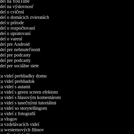
videí na YouTube
ideí na výslovnosť
ideí o cvičení
ideí o domácich zvieratách
ideí o prírode
ideí o rozpočtovaní
ideí o upratovaní
ideí o varení
ideí pre Android
ideí pre nehnuteľnosti
ideí pre podcasty
ideí pre podcasty
ideí pre sociálne siete
 videí prehliadky domu
 videí prehliadok
 videí s autami
 videí s green screen efektom
a videí s hlasovým komentárom
 videí s tanečnými tutoriálmi
 videí so storytellingom
 videí z fotografií
a vlogov
 vzdelávacích videí
a westernových filmov