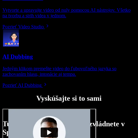
Vytvorte a upravujte video od nuly pomocou AI nástrojov. Všetko
na tvorbu a strih videa v jednom.
Pozrieť Video Studio
AI Dubbing
Jedným klikom premeňte video do ľubovoľného jazyka so
zachovaním hlasu, intonácie aj tempa.
Pozrieť AI Dubbing
Vyskúšajte si to sami
Tu je malá ukážka toho, čo zvládnete v
Speechify Studio.