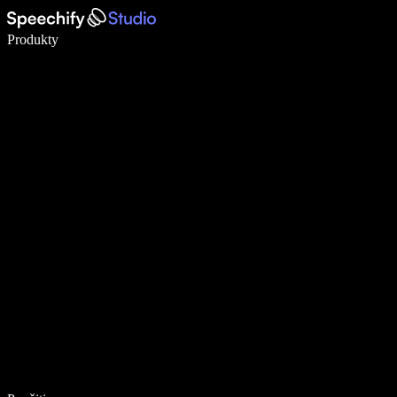
Píšte 5× rýchlejšie pomocou hlasového diktovania
Produkty
Zistiť viac