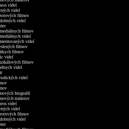
tness videí
erných videí
ororových filmov
udobných videí
trier
omediálnych filmov
omediálnych videí
omentovaných videí
reslených filmov
rátkych filmov
ric videí
uzikálových filmov
ódnych videí
utr
arodických videí
ilmov
ilmov
ilmových biografií
lmových trailerov
tness videí
erných videí
ororových filmov
udobných videí
trier