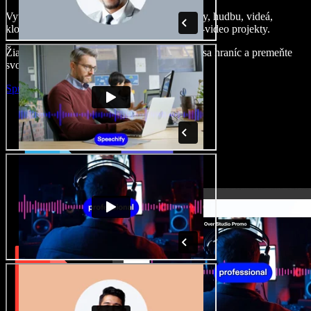
Vytvárajte dabingy, pridajte bezplatné obrázky, hudbu, videá,
klonujte svoj hlas – postavíte pôsobivé audio-video projekty.
Žiadne učenie, všetko v prehliadači – zbavte sa hraníc a premeňte
svoje nápady na realitu.
Spustiť Studio