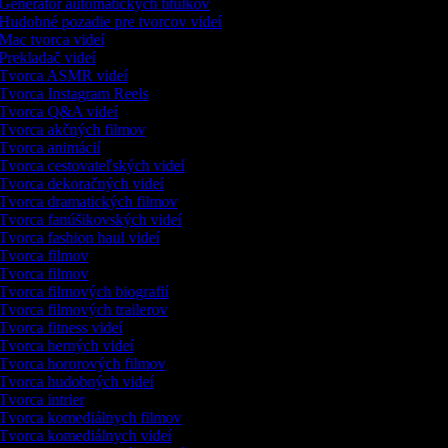
Generátor automatických titulkov
Hudobné pozadie pre tvorcov videí
Mac tvorca videí
Prekladač videí
Tvorca ASMR videí
Tvorca Instagram Reels
Tvorca Q&A videí
Tvorca akčných filmov
Tvorca animácií
Tvorca cestovateľských videí
Tvorca dekoračných videí
Tvorca dramatických filmov
Tvorca fanúšikovských videí
Tvorca fashion haul videí
Tvorca filmov
Tvorca filmov
Tvorca filmových biografií
Tvorca filmových trailerov
Tvorca fitness videí
Tvorca herných videí
Tvorca hororových filmov
Tvorca hudobných videí
Tvorca intrier
Tvorca komediálnych filmov
Tvorca komediálnych videí