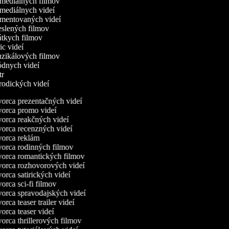
omediálnych filmov
omediálnych videí
omentovaných videí
reslených filmov
rátkych filmov
ric videí
uzikálových filmov
ódnych videí
utr
arodických videí
orca prezentačných videí
orca promo videí
orca reakčných videí
orca recenzných videí
orca reklám
orca rodinných filmov
orca romantických filmov
orca rozhovorových videí
rca satirických videí
rca sci-fi filmov
orca spravodajských videí
rca teaser trailer videí
rca teaser videí
orca thrillerových filmov