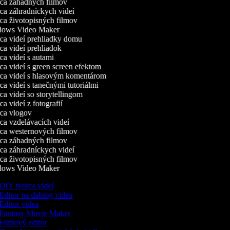
a záhadných filmov
a záhradníckych videí
a životopisných filmov
ows Video Maker
a videí prehliadky domu
a videí prehliadok
a videí s autami
a videí s green screen efektom
a videí s hlasovým komentárom
a videí s tanečnými tutoriálmi
a videí so storytellingom
 videí z fotografií
a vlogov
a vzdelávacích videí
a westernových filmov
a záhadných filmov
a záhradníckych videí
a životopisných filmov
ows Video Maker
DIY tvorca videí
Editor na dabing videa
Editor videa
Fantasy Movie Maker
Filmový editor