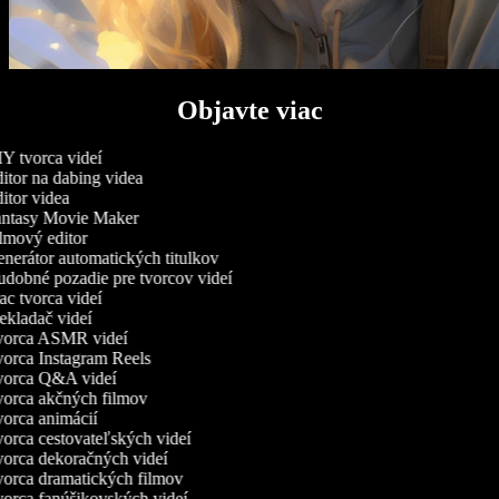
Objavte viac
Y tvorca videí
itor na dabing videa
itor videa
ntasy Movie Maker
lmový editor
nerátor automatických titulkov
dobné pozadie pre tvorcov videí
c tvorca videí
ekladač videí
orca ASMR videí
orca Instagram Reels
orca Q&A videí
orca akčných filmov
orca animácií
orca cestovateľských videí
orca dekoračných videí
orca dramatických filmov
orca fanúšikovských videí