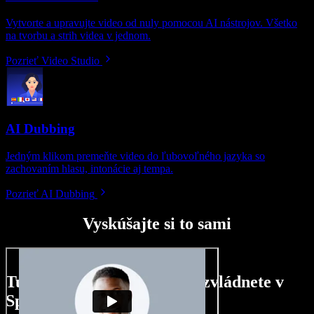
Vytvorte a upravujte video od nuly pomocou AI nástrojov. Všetko
na tvorbu a strih videa v jednom.
Pozrieť Video Studio
AI Dubbing
Jedným klikom premeňte video do ľubovoľného jazyka so
zachovaním hlasu, intonácie aj tempa.
Pozrieť AI Dubbing
Vyskúšajte si to sami
Tu je malá ukážka toho, čo zvládnete v
Speechify Studio.