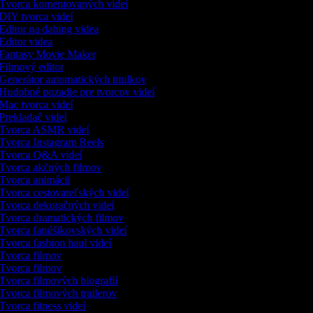
Tvorca komentovaných videí
DIY tvorca videí
Editor na dabing videa
Editor videa
Fantasy Movie Maker
Filmový editor
Generátor automatických titulkov
Hudobné pozadie pre tvorcov videí
Mac tvorca videí
Prekladač videí
Tvorca ASMR videí
Tvorca Instagram Reels
Tvorca Q&A videí
Tvorca akčných filmov
Tvorca animácií
Tvorca cestovateľských videí
Tvorca dekoračných videí
Tvorca dramatických filmov
Tvorca fanúšikovských videí
Tvorca fashion haul videí
Tvorca filmov
Tvorca filmov
Tvorca filmových biografií
Tvorca filmových trailerov
Tvorca fitness videí