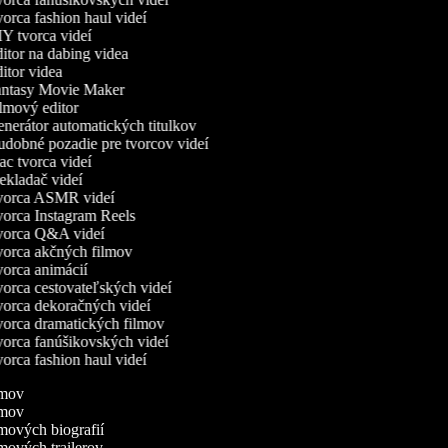
orca fashion haul videí
Y tvorca videí
itor na dabing videa
itor videa
ntasy Movie Maker
lmový editor
nerátor automatických titulkov
dobné pozadie pre tvorcov videí
c tvorca videí
ekladač videí
orca ASMR videí
orca Instagram Reels
orca Q&A videí
orca akčných filmov
orca animácií
orca cestovateľských videí
orca dekoračných videí
orca dramatických filmov
orca fanúšikovských videí
orca fashion haul videí
ilmov
ilmov
ilmových biografií
lmových trailerov