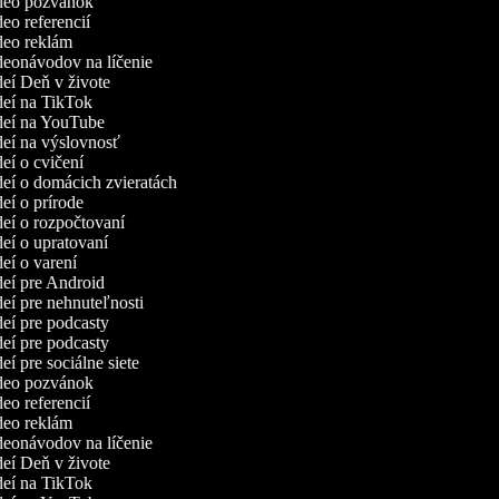
ideo pozvánok
deo referencií
ideo reklám
ideonávodov na líčenie
ideí Deň v živote
ideí na TikTok
ideí na YouTube
ideí na výslovnosť
deí o cvičení
ideí o domácich zvieratách
deí o prírode
ideí o rozpočtovaní
deí o upratovaní
deí o varení
ideí pre Android
deí pre nehnuteľnosti
ideí pre podcasty
ideí pre podcasty
deí pre sociálne siete
ideo pozvánok
deo referencií
ideo reklám
ideonávodov na líčenie
ideí Deň v živote
ideí na TikTok