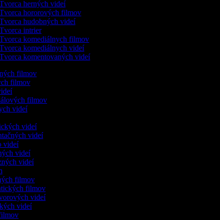
Tvorca herných videí
Tvorca hororových filmov
Tvorca hudobných videí
Tvorca intrier
Tvorca komediálnych filmov
Tvorca komediálnych videí
Tvorca komentovaných videí
ených filmov
ych filmov
videí
kálových filmov
ych videí
ických videí
ntačných videí
o videí
ných videí
zných videí
ám
nných filmov
ntických filmov
ovorových videí
ických videí
 filmov