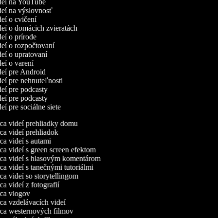
ideí na YouTube
ideí na výslovnosť
deí o cvičení
ideí o domácich zvieratách
deí o prírode
ideí o rozpočtovaní
deí o upratovaní
deí o varení
ideí pre Android
deí pre nehnuteľnosti
ideí pre podcasty
ideí pre podcasty
deí pre sociálne siete
a videí prehliadky domu
a videí prehliadok
a videí s autami
a videí s green screen efektom
a videí s hlasovým komentárom
a videí s tanečnými tutoriálmi
a videí so storytellingom
 videí z fotografií
a vlogov
a vzdelávacích videí
a westernových filmov