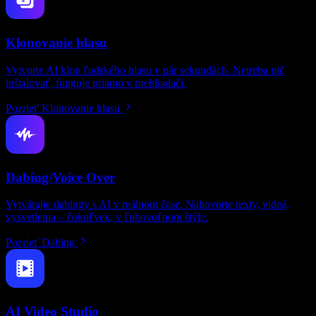
Klonovanie hlasu
Vytvorte AI klon ľudského hlasu v pár sekundách. Netreba nič
inštalovať, funguje priamo v prehliadači.
Pozrieť Klonovanie hlasu
Dabing/Voice Over
Vytvárajte dabingy s AI v reálnom čase. Nahovorte texty, videá,
vysvetlenia – čokoľvek, v ľubovoľnom štýle.
Pozrieť Dabing
AI Video Studio