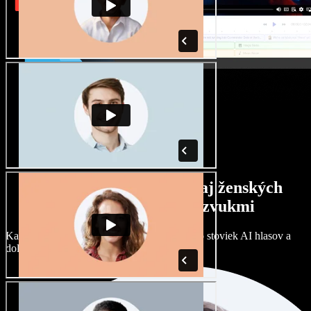
Široký výber mužských aj ženských
hlasov s rôznymi prízvukmi
Každý projekt môže znieť inak. Vyberte si zo stoviek AI hlasov a
dolaďte si ich podľa seba.