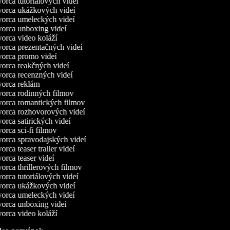
orca tutoriálových videí
orca ukážkových videí
orca umeleckých videí
orca unboxing videí
orca video koláží
orca prezentačných videí
orca promo videí
orca reakčných videí
orca recenzných videí
orca reklám
orca rodinných filmov
orca romantických filmov
orca rozhovorových videí
rca satirických videí
rca sci-fi filmov
orca spravodajských videí
rca teaser trailer videí
rca teaser videí
orca thrillerových filmov
orca tutoriálových videí
orca ukážkových videí
orca umeleckých videí
orca unboxing videí
orca video koláží