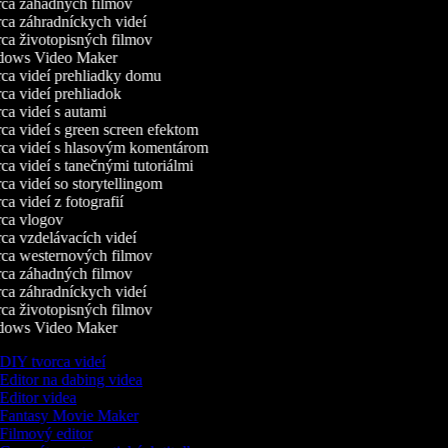
ca záhadných filmov
a záhradníckych videí
a životopisných filmov
ows Video Maker
a videí prehliadky domu
a videí prehliadok
a videí s autami
a videí s green screen efektom
a videí s hlasovým komentárom
a videí s tanečnými tutoriálmi
a videí so storytellingom
a videí z fotografií
ca vlogov
a vzdelávacích videí
a westernových filmov
ca záhadných filmov
a záhradníckych videí
a životopisných filmov
ows Video Maker
DIY tvorca videí
Editor na dabing videa
Editor videa
Fantasy Movie Maker
Filmový editor