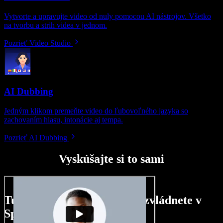
Vytvorte a upravujte video od nuly pomocou AI nástrojov. Všetko
na tvorbu a strih videa v jednom.
Pozrieť Video Studio
AI Dubbing
Jedným klikom premeňte video do ľubovoľného jazyka so
zachovaním hlasu, intonácie aj tempa.
Pozrieť AI Dubbing
Vyskúšajte si to sami
Tu je malá ukážka toho, čo zvládnete v
Speechify Studio.