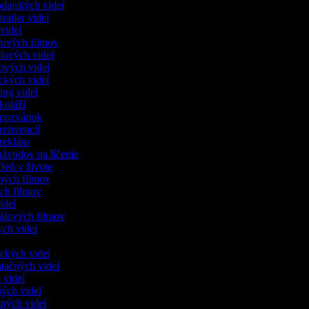
odajských videí
trailer videí
 videí
lerových filmov
álových videí
kových videí
ckých videí
ing videí
 koláží
o pozvánok
referencií
 reklám
návodov na líčenie
 Deň v živote
ených filmov
ych filmov
videí
kálových filmov
ych videí
ických videí
ntačných videí
 videí
ných videí
zných videí