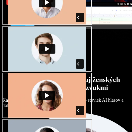
Široký výber mužských aj ženských
hlasov s rôznymi prízvukmi
Každý projekt môže znieť inak. Vyberte si zo stoviek AI hlasov a
dolaďte si ich podľa seba.