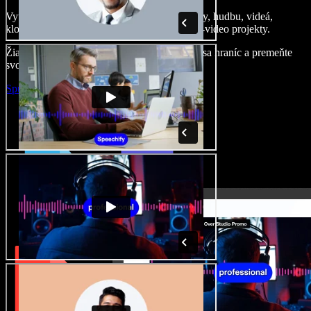
Vytvárajte dabingy, pridajte bezplatné obrázky, hudbu, videá,
klonujte svoj hlas – postavíte pôsobivé audio-video projekty.
Žiadne učenie, všetko v prehliadači – zbavte sa hraníc a premeňte
svoje nápady na realitu.
Spustiť Studio