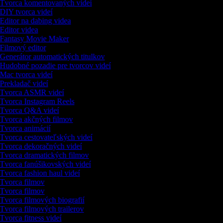
Tvorca komentovaných videí
DIY tvorca videí
Editor na dabing videa
Editor videa
Fantasy Movie Maker
Filmový editor
Generátor automatických titulkov
Hudobné pozadie pre tvorcov videí
Mac tvorca videí
Prekladač videí
Tvorca ASMR videí
Tvorca Instagram Reels
Tvorca Q&A videí
Tvorca akčných filmov
Tvorca animácií
Tvorca cestovateľských videí
Tvorca dekoračných videí
Tvorca dramatických filmov
Tvorca fanúšikovských videí
Tvorca fashion haul videí
Tvorca filmov
Tvorca filmov
Tvorca filmových biografií
Tvorca filmových trailerov
Tvorca fitness videí