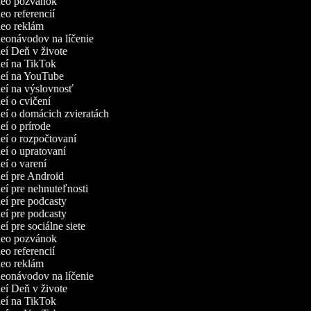
ideo pozvánok
deo referencií
ideo reklám
deonávodov na líčenie
deí Deň v živote
deí na TikTok
ideí na YouTube
deí na výslovnosť
deí o cvičení
deí o domácich zvieratách
deí o prírode
deí o rozpočtovaní
deí o upratovaní
deí o varení
deí pre Android
deí pre nehnuteľnosti
deí pre podcasty
deí pre podcasty
deí pre sociálne siete
ideo pozvánok
deo referencií
ideo reklám
deonávodov na líčenie
deí Deň v živote
deí na TikTok