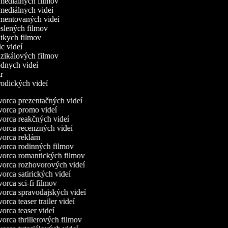
omediálnych filmov
omediálnych videí
omentovaných videí
eslených filmov
átkych filmov
ric videí
uzikálových filmov
ódnych videí
tr
rodických videí
orca prezentačných videí
orca promo videí
orca reakčných videí
orca recenzných videí
orca reklám
orca rodinných filmov
orca romantických filmov
orca rozhovorových videí
orca satirických videí
orca sci-fi filmov
orca spravodajských videí
orca teaser trailer videí
orca teaser videí
orca thrillerových filmov