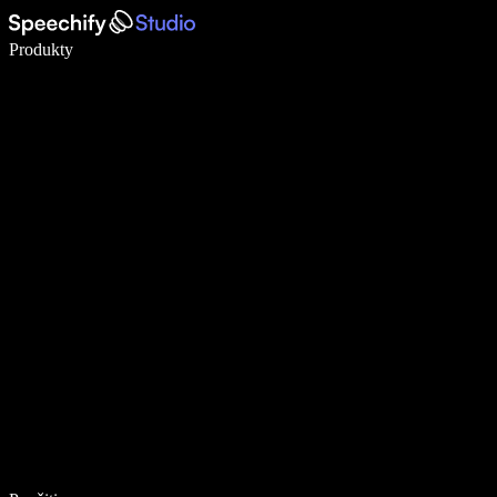
Píšte 5× rýchlejšie pomocou hlasového diktovania
Produkty
Zistiť viac