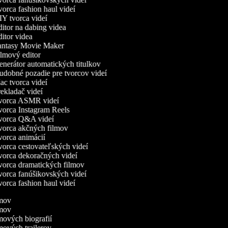
orca fashion haul videí
Y tvorca videí
itor na dabing videa
itor videa
ntasy Movie Maker
lmový editor
nerátor automatických titulkov
dobné pozadie pre tvorcov videí
c tvorca videí
ekladač videí
orca ASMR videí
orca Instagram Reels
orca Q&A videí
orca akčných filmov
orca animácií
orca cestovateľských videí
orca dekoračných videí
orca dramatických filmov
orca fanúšikovských videí
orca fashion haul videí
ilmov
ilmov
lmových biografií
lmových trailerov