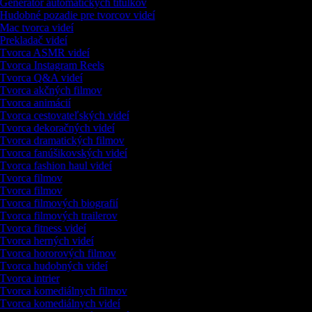
Generátor automatických titulkov
Hudobné pozadie pre tvorcov videí
Mac tvorca videí
Prekladač videí
Tvorca ASMR videí
Tvorca Instagram Reels
Tvorca Q&A videí
Tvorca akčných filmov
Tvorca animácií
Tvorca cestovateľských videí
Tvorca dekoračných videí
Tvorca dramatických filmov
Tvorca fanúšikovských videí
Tvorca fashion haul videí
Tvorca filmov
Tvorca filmov
Tvorca filmových biografií
Tvorca filmových trailerov
Tvorca fitness videí
Tvorca herných videí
Tvorca hororových filmov
Tvorca hudobných videí
Tvorca intrier
Tvorca komediálnych filmov
Tvorca komediálnych videí