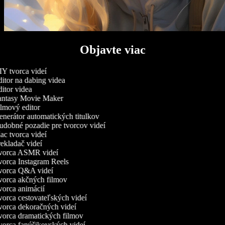
Objavte viac
Y tvorca videí
itor na dabing videa
itor videa
ntasy Movie Maker
lmový editor
nerátor automatických titulkov
dobné pozadie pre tvorcov videí
c tvorca videí
ekladač videí
orca ASMR videí
orca Instagram Reels
orca Q&A videí
orca akčných filmov
orca animácií
orca cestovateľských videí
orca dekoračných videí
orca dramatických filmov
orca fanúšikovských videí