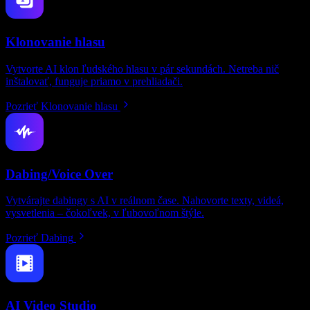
Klonovanie hlasu
Vytvorte AI klon ľudského hlasu v pár sekundách. Netreba nič
inštalovať, funguje priamo v prehliadači.
Pozrieť Klonovanie hlasu
Dabing/Voice Over
Vytvárajte dabingy s AI v reálnom čase. Nahovorte texty, videá,
vysvetlenia – čokoľvek, v ľubovoľnom štýle.
Pozrieť Dabing
AI Video Studio