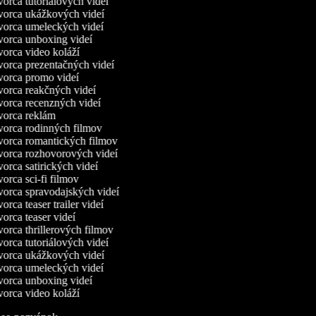
orca tutoriálových videí
orca ukážkových videí
orca umeleckých videí
orca unboxing videí
orca video koláží
orca prezentačných videí
orca promo videí
orca reakčných videí
orca recenzných videí
orca reklám
orca rodinných filmov
orca romantických filmov
orca rozhovorových videí
orca satirických videí
orca sci-fi filmov
orca spravodajských videí
orca teaser trailer videí
orca teaser videí
orca thrillerových filmov
orca tutoriálových videí
orca ukážkových videí
orca umeleckých videí
orca unboxing videí
orca video koláží