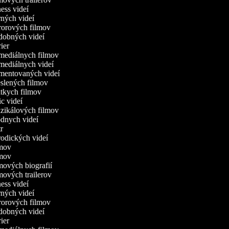
tness videí
rných videí
ororových filmov
udobných videí
trier
omediálnych filmov
omediálnych videí
omentovaných videí
eslených filmov
átkych filmov
ric videí
uzikálových filmov
ódnych videí
tr
rodických videí
ilmov
ilmov
lmových biografií
lmových trailerov
tness videí
rných videí
ororových filmov
udobných videí
trier