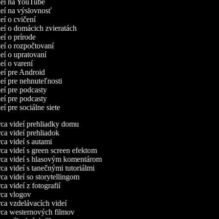
ideí na YouTube
deí na výslovnosť
deí o cvičení
deí o domácich zvieratách
deí o prírode
deí o rozpočtovaní
deí o upratovaní
deí o varení
deí pre Android
deí pre nehnuteľnosti
deí pre podcasty
deí pre podcasty
deí pre sociálne siete
a videí prehliadky domu
a videí prehliadok
a videí s autami
a videí s green screen efektom
a videí s hlasovým komentárom
a videí s tanečnými tutoriálmi
a videí so storytellingom
a videí z fotografií
ca vlogov
a vzdelávacích videí
a westernových filmov