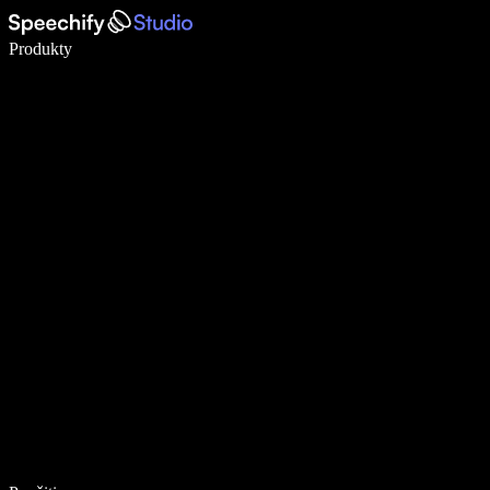
Píšte 5× rýchlejšie pomocou hlasového diktovania
Produkty
Zistiť viac