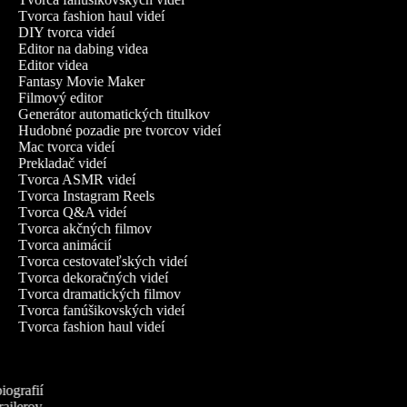
Tvorca fashion haul videí
DIY tvorca videí
Editor na dabing videa
Editor videa
Fantasy Movie Maker
Filmový editor
Generátor automatických titulkov
Hudobné pozadie pre tvorcov videí
Mac tvorca videí
Prekladač videí
Tvorca ASMR videí
Tvorca Instagram Reels
Tvorca Q&A videí
Tvorca akčných filmov
Tvorca animácií
Tvorca cestovateľských videí
Tvorca dekoračných videí
Tvorca dramatických filmov
Tvorca fanúšikovských videí
Tvorca fashion haul videí
biografií
trailerov