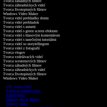
Tvorca záhadných filmov
Tvorca záhradníckych videí
Tvorca životopisných filmov
Windows Video Maker
Tvorca videí prehliadky domu
Tvorca videí prehliadok
Tvorca videí s autami
Tvorca videí s green screen efektom
Tvorca videí s hlasovým komentárom
Tvorca videí s tanečnými tutoriálmi
Tvorca videí so storytellingom
Tvorca videí z fotografií
Tvorca vlogov
Tvorca vzdelávacích videí
Tvorca westernových filmov
Tvorca záhadných filmov
Tvorca záhradníckych videí
Tvorca životopisných filmov
Windows Video Maker
DIY tvorca videí
Editor na dabing videa
Editor videa
Fantasy Movie Maker
Filmový editor