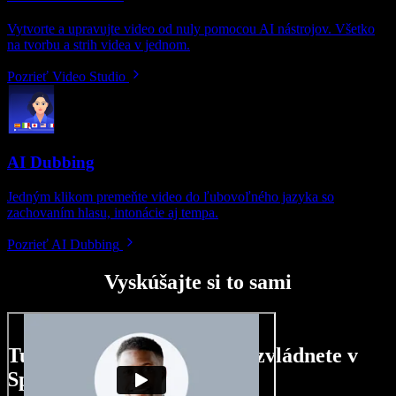
Vytvorte a upravujte video od nuly pomocou AI nástrojov. Všetko
na tvorbu a strih videa v jednom.
Pozrieť Video Studio
AI Dubbing
Jedným klikom premeňte video do ľubovoľného jazyka so
zachovaním hlasu, intonácie aj tempa.
Pozrieť AI Dubbing
Vyskúšajte si to sami
Tu je malá ukážka toho, čo zvládnete v
Speechify Studio.