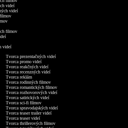
ych filmov
ych videí
ných videí
h filmov
filmov
ých filmov
ideí
ch videí
Tvorca prezentačných videí
Tvorca promo videí
Tvorca reakčných videí
Tvorca recenzných videí
Tvorca reklám
Tvorca rodinných filmov
Tvorca romantických filmov
Tvorca rozhovorových videí
Tvorca satirických videí
Tvorca sci-fi filmov
Tvorca spravodajských videí
Tvorca teaser trailer videí
Tvorca teaser videí
Tvorca thrillerových filmov