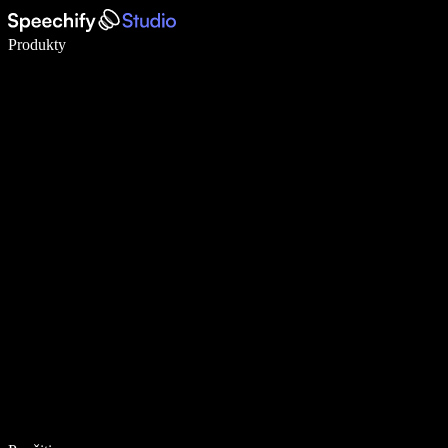
Píšte 5× rýchlejšie pomocou hlasového diktovania
Produkty
Zistiť viac