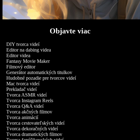
Objavte viac
DIY tvorca videí
Editor na dabing videa
Editor videa
Fantasy Movie Maker
Filmový editor
Generátor automatických titulkov
Hudobné pozadie pre tvorcov videí
Mac tvorca videí
Prekladač videí
Tvorca ASMR videí
Tvorca Instagram Reels
Tvorca Q&A videí
Tvorca akčných filmov
Tvorca animácií
Tvorca cestovateľských videí
Tvorca dekoračných videí
Tvorca dramatických filmov
Tvorca fanúšikovských videí