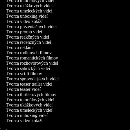
Tvorca tutoriálových videí
Tvorca ukážkových videí
Tvorca umeleckých videí
Tvorca unboxing videí
Tvorca video koláží
Tvorca prezentačných videí
Tvorca promo videí
Tvorca reakčných videí
Tvorca recenzných videí
Tvorca reklám
Tvorca rodinných filmov
Tvorca romantických filmov
Tvorca rozhovorových videí
Tvorca satirických videí
Tvorca sci-fi filmov
Tvorca spravodajských videí
Tvorca teaser trailer videí
Tvorca teaser videí
Tvorca thrillerových filmov
Tvorca tutoriálových videí
Tvorca ukážkových videí
Tvorca umeleckých videí
Tvorca unboxing videí
Tvorca video koláží