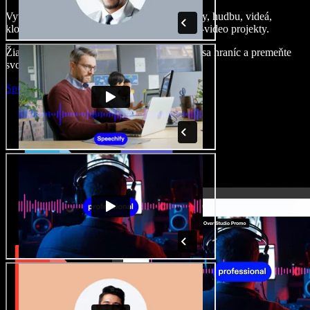
Vytvárajte dabingy, pridajte bezplatné obrázky, hudbu, videá,
klonujte svoj hlas – postavíte pôsobivé audio-video projekty.
Žiadne učenie, všetko v prehliadači – zbavte sa hraníc a premeňte
svoje nápady na realitu.
Spustiť Studio