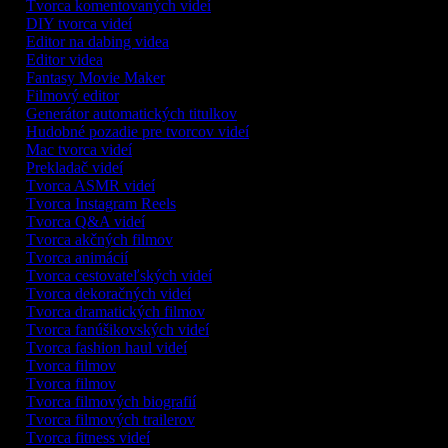
Tvorca komentovaných videí
DIY tvorca videí
Editor na dabing videa
Editor videa
Fantasy Movie Maker
Filmový editor
Generátor automatických titulkov
Hudobné pozadie pre tvorcov videí
Mac tvorca videí
Prekladač videí
Tvorca ASMR videí
Tvorca Instagram Reels
Tvorca Q&A videí
Tvorca akčných filmov
Tvorca animácií
Tvorca cestovateľských videí
Tvorca dekoračných videí
Tvorca dramatických filmov
Tvorca fanúšikovských videí
Tvorca fashion haul videí
Tvorca filmov
Tvorca filmov
Tvorca filmových biografií
Tvorca filmových trailerov
Tvorca fitness videí