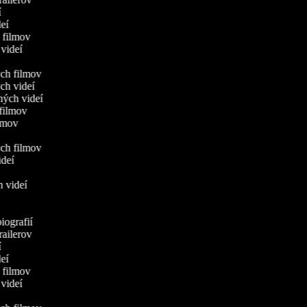
eí
ideí
h filmov
 videí
ych filmov
ych videí
ných videí
h filmov
filmov
ých filmov
ideí
ch videí
biografií
trailerov
eí
ideí
h filmov
 videí