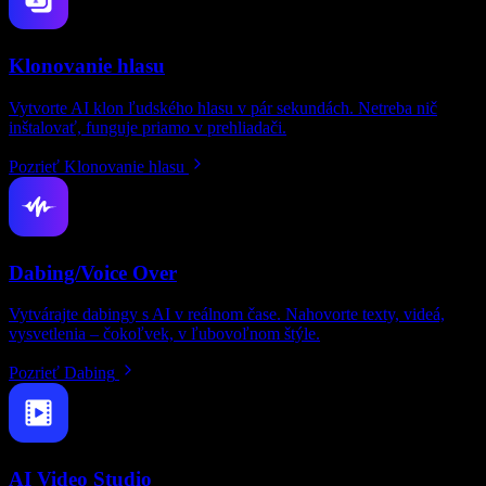
Klonovanie hlasu
Vytvorte AI klon ľudského hlasu v pár sekundách. Netreba nič
inštalovať, funguje priamo v prehliadači.
Pozrieť Klonovanie hlasu
Dabing/Voice Over
Vytvárajte dabingy s AI v reálnom čase. Nahovorte texty, videá,
vysvetlenia – čokoľvek, v ľubovoľnom štýle.
Pozrieť Dabing
AI Video Studio