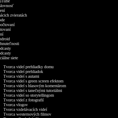
YouTube
ýslovnosť
ičení
mácich zvieratách
írode
zpočtovaní
ratovaní
rení
Android
nehnuteľnosti
podcasty
podcasty
ociálne siete
Tvorca videí prehliadky domu
Tvorca videí prehliadok
Tvorca videí s autami
Tvorca videí s green screen efektom
Tvorca videí s hlasovým komentárom
Tvorca videí s tanečnými tutoriálmi
Tvorca videí so storytellingom
Tvorca videí z fotografií
Tvorca vlogov
Tvorca vzdelávacích videí
Tvorca westernových filmov