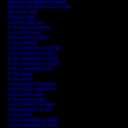
Generátor automatických titulkov
Hudobné pozadie pre tvorcov videí
Mac tvorca videí
Prekladač videí
Tvorca ASMR videí
Tvorca Instagram Reels
Tvorca Q&A videí
Tvorca akčných filmov
Tvorca animácií
Tvorca cestovateľských videí
Tvorca dekoračných videí
Tvorca dramatických filmov
Tvorca fanúšikovských videí
Tvorca fashion haul videí
Tvorca filmov
Tvorca filmov
Tvorca filmových biografií
Tvorca filmových trailerov
Tvorca fitness videí
Tvorca herných videí
Tvorca hororových filmov
Tvorca hudobných videí
Tvorca intrier
Tvorca komediálnych filmov
Tvorca komediálnych videí