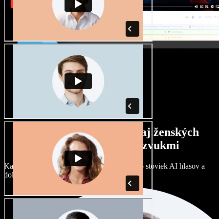
Široký výber mužských aj ženských
hlasov s rôznymi prízvukmi
Každý projekt môže znieť inak. Vyberte si zo stoviek AI hlasov a
dolaďte si ich podľa seba.