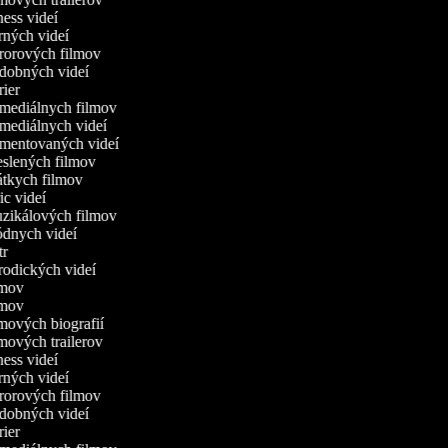
tness videí
erných videí
ororových filmov
udobných videí
trier
omediálnych filmov
omediálnych videí
omentovaných videí
reslených filmov
rátkych filmov
ric videí
uzikálových filmov
ódnych videí
utr
arodických videí
ilmov
ilmov
lmových biografií
lmových trailerov
tness videí
erných videí
ororových filmov
udobných videí
trier