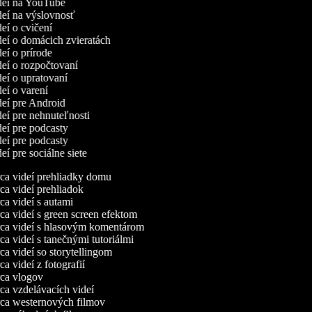
ideí na YouTube
ideí na výslovnosť
deí o cvičení
ideí o domácich zvieratách
deí o prírode
ideí o rozpočtovaní
deí o upratovaní
deí o varení
ideí pre Android
deí pre nehnuteľnosti
ideí pre podcasty
ideí pre podcasty
deí pre sociálne siete
a videí prehliadky domu
a videí prehliadok
a videí s autami
a videí s green screen efektom
a videí s hlasovým komentárom
a videí s tanečnými tutoriálmi
a videí so storytellingom
 videí z fotografií
a vlogov
a vzdelávacích videí
a westernových filmov