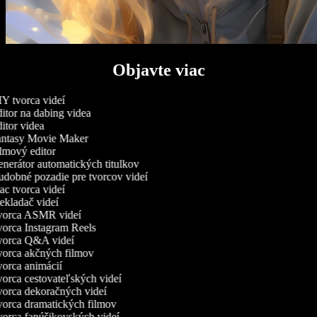
Objavte viac
Y tvorca videí
itor na dabing videa
itor videa
ntasy Movie Maker
lmový editor
nerátor automatických titulkov
dobné pozadie pre tvorcov videí
c tvorca videí
ekladač videí
orca ASMR videí
orca Instagram Reels
orca Q&A videí
orca akčných filmov
orca animácií
orca cestovateľských videí
orca dekoračných videí
orca dramatických filmov
orca fanúšikovských videí