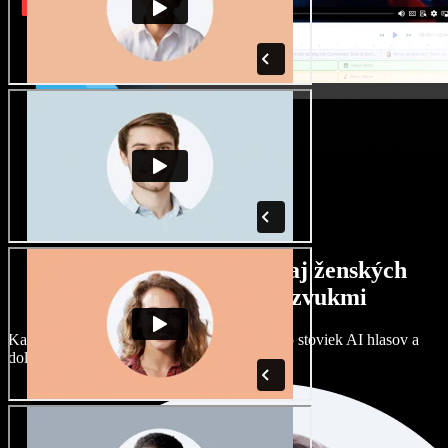
Široký výber mužských aj ženských
hlasov s rôznymi prízvukmi
Každý projekt môže znieť inak. Vyberte si zo stoviek AI hlasov a
dolaďte si ich podľa seba.