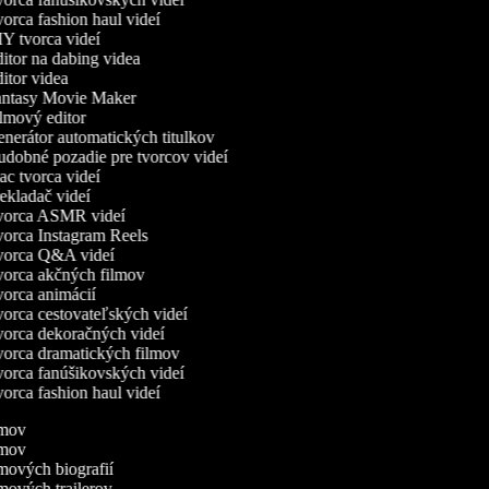
orca fashion haul videí
Y tvorca videí
itor na dabing videa
itor videa
ntasy Movie Maker
lmový editor
nerátor automatických titulkov
dobné pozadie pre tvorcov videí
c tvorca videí
ekladač videí
orca ASMR videí
orca Instagram Reels
orca Q&A videí
orca akčných filmov
orca animácií
orca cestovateľských videí
orca dekoračných videí
orca dramatických filmov
orca fanúšikovských videí
orca fashion haul videí
ilmov
ilmov
lmových biografií
lmových trailerov