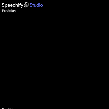
Píšte 5× rýchlejšie pomocou hlasového diktovania
Produkty
Zistiť viac