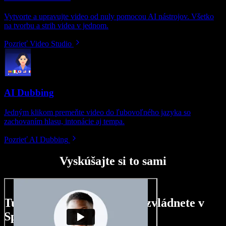
Vytvorte a upravujte video od nuly pomocou AI nástrojov. Všetko
na tvorbu a strih videa v jednom.
Pozrieť Video Studio
AI Dubbing
Jedným klikom premeňte video do ľubovoľného jazyka so
zachovaním hlasu, intonácie aj tempa.
Pozrieť AI Dubbing
Vyskúšajte si to sami
Tu je malá ukážka toho, čo zvládnete v
Speechify Studio.