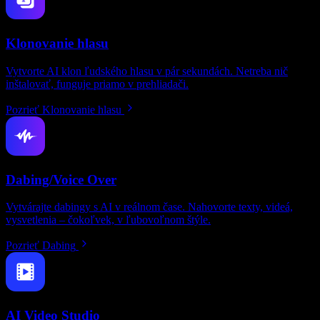
Klonovanie hlasu
Vytvorte AI klon ľudského hlasu v pár sekundách. Netreba nič
inštalovať, funguje priamo v prehliadači.
Pozrieť Klonovanie hlasu
Dabing/Voice Over
Vytvárajte dabingy s AI v reálnom čase. Nahovorte texty, videá,
vysvetlenia – čokoľvek, v ľubovoľnom štýle.
Pozrieť Dabing
AI Video Studio