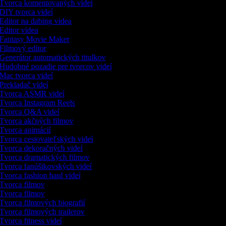
Tvorca komentovaných videí
DIY tvorca videí
Editor na dabing videa
Editor videa
Fantasy Movie Maker
Filmový editor
Generátor automatických titulkov
Hudobné pozadie pre tvorcov videí
Mac tvorca videí
Prekladač videí
Tvorca ASMR videí
Tvorca Instagram Reels
Tvorca Q&A videí
Tvorca akčných filmov
Tvorca animácií
Tvorca cestovateľských videí
Tvorca dekoračných videí
Tvorca dramatických filmov
Tvorca fanúšikovských videí
Tvorca fashion haul videí
Tvorca filmov
Tvorca filmov
Tvorca filmových biografií
Tvorca filmových trailerov
Tvorca fitness videí