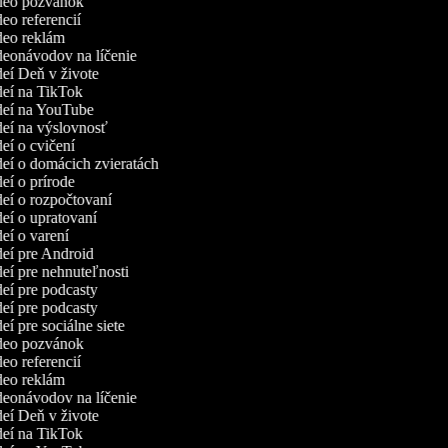
ideo pozvánok
deo referencií
ideo reklám
ideonávodov na líčenie
ideí Deň v živote
ideí na TikTok
ideí na YouTube
ideí na výslovnosť
deí o cvičení
ideí o domácich zvieratách
deí o prírode
ideí o rozpočtovaní
deí o upratovaní
deí o varení
ideí pre Android
deí pre nehnuteľnosti
ideí pre podcasty
ideí pre podcasty
deí pre sociálne siete
ideo pozvánok
deo referencií
ideo reklám
ideonávodov na líčenie
ideí Deň v živote
ideí na TikTok