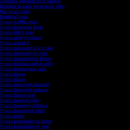
Generátor automatických titulkov
Hudobné pozadie pre tvorcov videí
Mac tvorca videí
Prekladač videí
Tvorca ASMR videí
Tvorca Instagram Reels
Tvorca Q&A videí
Tvorca akčných filmov
Tvorca animácií
Tvorca cestovateľských videí
Tvorca dekoračných videí
Tvorca dramatických filmov
Tvorca fanúšikovských videí
Tvorca fashion haul videí
Tvorca filmov
Tvorca filmov
Tvorca filmových biografií
Tvorca filmových trailerov
Tvorca fitness videí
Tvorca herných videí
Tvorca hororových filmov
Tvorca hudobných videí
Tvorca intrier
Tvorca komediálnych filmov
Tvorca komediálnych videí