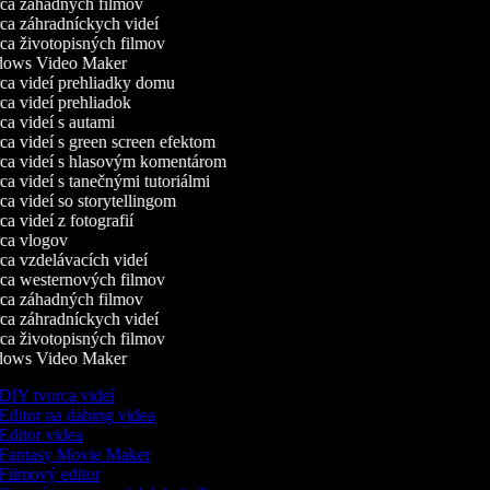
a záhadných filmov
a záhradníckych videí
a životopisných filmov
ows Video Maker
a videí prehliadky domu
a videí prehliadok
a videí s autami
a videí s green screen efektom
a videí s hlasovým komentárom
a videí s tanečnými tutoriálmi
a videí so storytellingom
 videí z fotografií
a vlogov
a vzdelávacích videí
a westernových filmov
a záhadných filmov
a záhradníckych videí
a životopisných filmov
ows Video Maker
DIY tvorca videí
Editor na dabing videa
Editor videa
Fantasy Movie Maker
Filmový editor