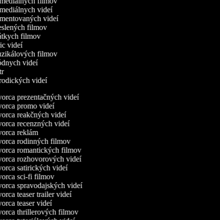
omediálnych filmov
omediálnych videí
omentovaných videí
reslených filmov
rátkych filmov
ric videí
uzikálových filmov
ódnych videí
utr
arodických videí
orca prezentačných videí
orca promo videí
orca reakčných videí
orca recenzných videí
orca reklám
orca rodinných filmov
orca romantických filmov
orca rozhovorových videí
orca satirických videí
rca sci-fi filmov
orca spravodajských videí
rca teaser trailer videí
rca teaser videí
orca thrillerových filmov