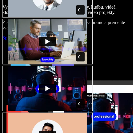
Vytvárajte dabingy, pridajte bezplatné obrázky, hudbu, videá,
klonujte svoj hlas – postavíte pôsobivé audio-video projekty.
Žiadne učenie, všetko v prehliadači – zbavte sa hraníc a premeňte
svoje nápady na realitu.
Spustiť Studio