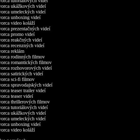
orca tutoriálových videí
orca ukážkových videí
orca umeleckých videí
orca unboxing videí
orca video koláží
orca prezentačných videí
orca promo videí
orca reakčných videí
orca recenzných videí
orca reklám
orca rodinných filmov
orca romantických filmov
orca rozhovorových videí
orca satirických videí
rca sci-fi filmov
orca spravodajských videí
rca teaser trailer videí
rca teaser videí
orca thrillerových filmov
orca tutoriálových videí
orca ukážkových videí
orca umeleckých videí
orca unboxing videí
orca video koláží