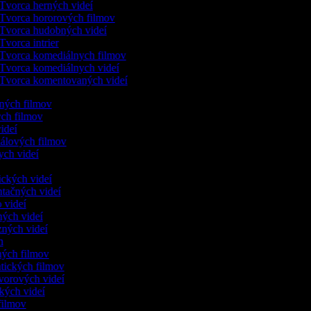
Tvorca herných videí
Tvorca hororových filmov
Tvorca hudobných videí
Tvorca intrier
Tvorca komediálnych filmov
Tvorca komediálnych videí
Tvorca komentovaných videí
ených filmov
ych filmov
videí
kálových filmov
ych videí
ických videí
ntačných videí
o videí
ných videí
zných videí
ám
nných filmov
ntických filmov
ovorových videí
ických videí
 filmov