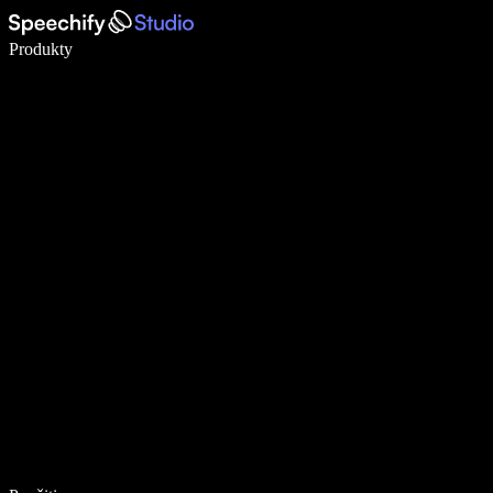
Píšte 5× rýchlejšie pomocou hlasového diktovania
Produkty
Zistiť viac