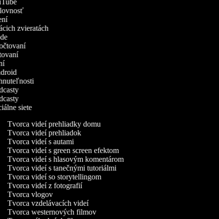
YouTube
ýslovnosť
čení
mácich zvieratách
rode
zpočtovaní
atovaní
ení
Android
ehnuteľnosti
odcasty
odcasty
ciálne siete
Tvorca videí prehliadky domu
Tvorca videí prehliadok
Tvorca videí s autami
Tvorca videí s green screen efektom
Tvorca videí s hlasovým komentárom
Tvorca videí s tanečnými tutoriálmi
Tvorca videí so storytellingom
Tvorca videí z fotografií
Tvorca vlogov
Tvorca vzdelávacích videí
Tvorca westernových filmov