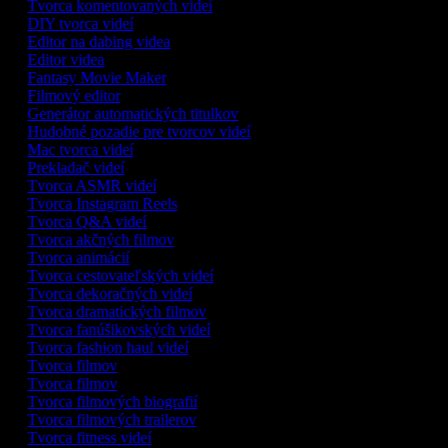
Tvorca komentovaných videí
DIY tvorca videí
Editor na dabing videa
Editor videa
Fantasy Movie Maker
Filmový editor
Generátor automatických titulkov
Hudobné pozadie pre tvorcov videí
Mac tvorca videí
Prekladač videí
Tvorca ASMR videí
Tvorca Instagram Reels
Tvorca Q&A videí
Tvorca akčných filmov
Tvorca animácií
Tvorca cestovateľských videí
Tvorca dekoračných videí
Tvorca dramatických filmov
Tvorca fanúšikovských videí
Tvorca fashion haul videí
Tvorca filmov
Tvorca filmov
Tvorca filmových biografií
Tvorca filmových trailerov
Tvorca fitness videí