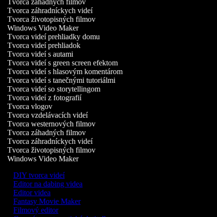
Tvorca záhadných filmov
Tvorca záhradníckych videí
Tvorca životopisných filmov
Windows Video Maker
Tvorca videí prehliadky domu
Tvorca videí prehliadok
Tvorca videí s autami
Tvorca videí s green screen efektom
Tvorca videí s hlasovým komentárom
Tvorca videí s tanečnými tutoriálmi
Tvorca videí so storytellingom
Tvorca videí z fotografií
Tvorca vlogov
Tvorca vzdelávacích videí
Tvorca westernových filmov
Tvorca záhadných filmov
Tvorca záhradníckych videí
Tvorca životopisných filmov
Windows Video Maker
DIY tvorca videí
Editor na dabing videa
Editor videa
Fantasy Movie Maker
Filmový editor