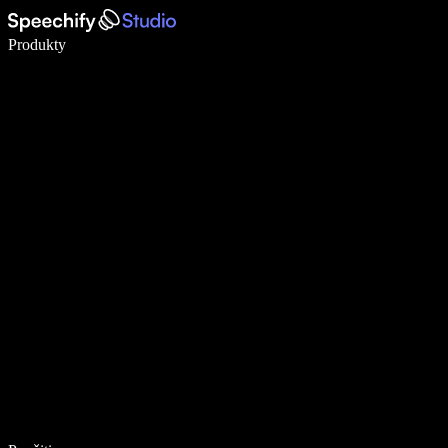
Píšte 5× rýchlejšie pomocou hlasového diktovania
Produkty
Zistiť viac