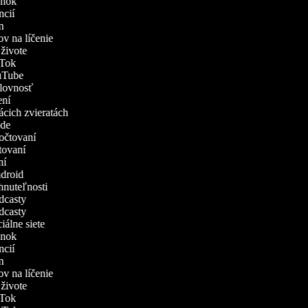
vánok
encií
ám
ov na líčenie
v živote
ikTok
YouTube
ýslovnosť
čení
mácich zvieratách
rode
zpočtovaní
atovaní
ení
Android
ehnuteľnosti
odcasty
odcasty
ciálne siete
vánok
encií
ám
ov na líčenie
v živote
ikTok