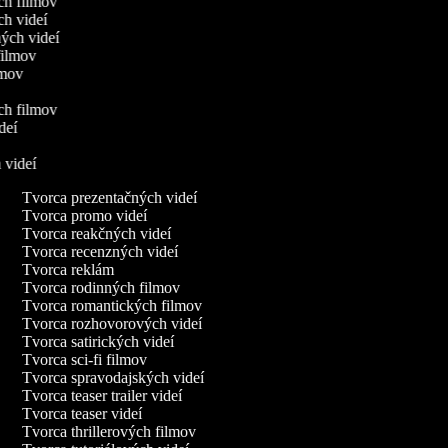
ych filmov
ch videí
ných videí
 filmov
ilmov
ých filmov
ideí
h videí
Tvorca prezentačných videí
Tvorca promo videí
Tvorca reakčných videí
Tvorca recenzných videí
Tvorca reklám
Tvorca rodinných filmov
Tvorca romantických filmov
Tvorca rozhovorových videí
Tvorca satirických videí
Tvorca sci-fi filmov
Tvorca spravodajských videí
Tvorca teaser trailer videí
Tvorca teaser videí
Tvorca thrillerových filmov