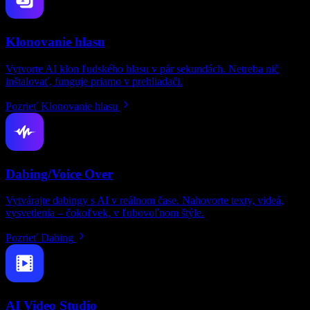
Klonovanie hlasu
Vytvorte AI klon ľudského hlasu v pár sekundách. Netreba nič
inštalovať, funguje priamo v prehliadači.
Pozrieť Klonovanie hlasu
Dabing/Voice Over
Vytvárajte dabingy s AI v reálnom čase. Nahovorte texty, videá,
vysvetlenia – čokoľvek, v ľubovoľnom štýle.
Pozrieť Dabing
AI Video Studio