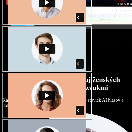
Široký výber mužských aj ženských
hlasov s rôznymi prízvukmi
Každý projekt môže znieť inak. Vyberte si zo stoviek AI hlasov a
dolaďte si ich podľa seba.