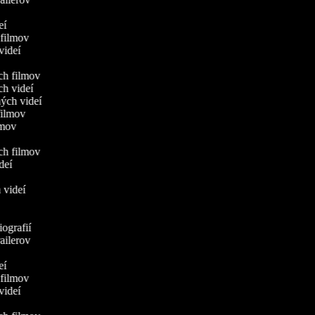
í
deí
h filmov
 videí
ych filmov
ch videí
ných videí
 filmov
ilmov
ých filmov
ideí
h videí
iografií
railerov
í
deí
h filmov
 videí