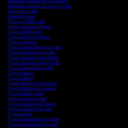
Generátor automatických titulkov
Hudobné pozadie pre tvorcov videí
Mac tvorca videí
Prekladač videí
Tvorca ASMR videí
Tvorca Instagram Reels
Tvorca Q&A videí
Tvorca akčných filmov
Tvorca animácií
Tvorca cestovateľských videí
Tvorca dekoračných videí
Tvorca dramatických filmov
Tvorca fanúšikovských videí
Tvorca fashion haul videí
Tvorca filmov
Tvorca filmov
Tvorca filmových biografií
Tvorca filmových trailerov
Tvorca fitness videí
Tvorca herných videí
Tvorca hororových filmov
Tvorca hudobných videí
Tvorca intrier
Tvorca komediálnych filmov
Tvorca komediálnych videí