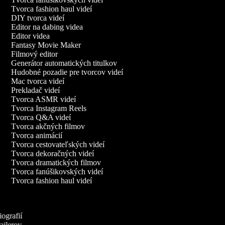
Tvorca fashion haul videí
DIY tvorca videí
Editor na dabing videa
Editor videa
Fantasy Movie Maker
Filmový editor
Generátor automatických titulkov
Hudobné pozadie pre tvorcov videí
Mac tvorca videí
Prekladač videí
Tvorca ASMR videí
Tvorca Instagram Reels
Tvorca Q&A videí
Tvorca akčných filmov
Tvorca animácií
Tvorca cestovateľských videí
Tvorca dekoračných videí
Tvorca dramatických filmov
Tvorca fanúšikovských videí
Tvorca fashion haul videí
iografií
railerov