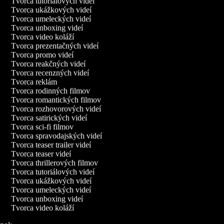
Tvorca tutoriálových videí
Tvorca ukážkových videí
Tvorca umeleckých videí
Tvorca unboxing videí
Tvorca video koláží
Tvorca prezentačných videí
Tvorca promo videí
Tvorca reakčných videí
Tvorca recenzných videí
Tvorca reklám
Tvorca rodinných filmov
Tvorca romantických filmov
Tvorca rozhovorových videí
Tvorca satirických videí
Tvorca sci-fi filmov
Tvorca spravodajských videí
Tvorca teaser trailer videí
Tvorca teaser videí
Tvorca thrillerových filmov
Tvorca tutoriálových videí
Tvorca ukážkových videí
Tvorca umeleckých videí
Tvorca unboxing videí
Tvorca video koláží