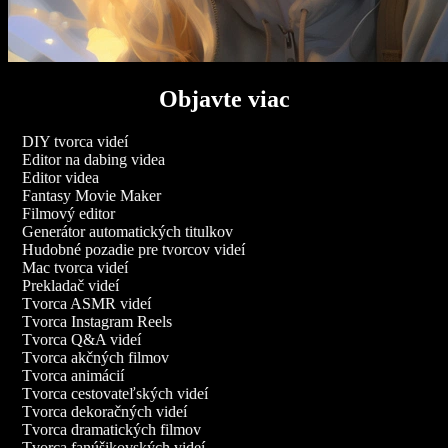
Objavte viac
DIY tvorca videí
Editor na dabing videa
Editor videa
Fantasy Movie Maker
Filmový editor
Generátor automatických titulkov
Hudobné pozadie pre tvorcov videí
Mac tvorca videí
Prekladač videí
Tvorca ASMR videí
Tvorca Instagram Reels
Tvorca Q&A videí
Tvorca akčných filmov
Tvorca animácií
Tvorca cestovateľských videí
Tvorca dekoračných videí
Tvorca dramatických filmov
Tvorca fanúšikovských videí