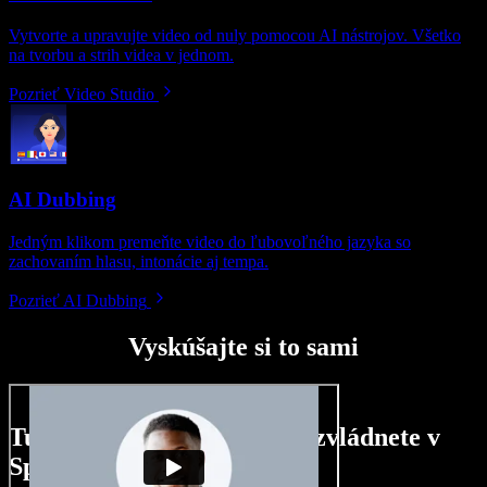
Vytvorte a upravujte video od nuly pomocou AI nástrojov. Všetko
na tvorbu a strih videa v jednom.
Pozrieť Video Studio
AI Dubbing
Jedným klikom premeňte video do ľubovoľného jazyka so
zachovaním hlasu, intonácie aj tempa.
Pozrieť AI Dubbing
Vyskúšajte si to sami
Tu je malá ukážka toho, čo zvládnete v
Speechify Studio.