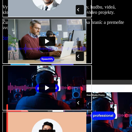
Vytvárajte dabingy, pridajte bezplatné obrázky, hudbu, videá,
klonujte svoj hlas – postavíte pôsobivé audio-video projekty.
Žiadne učenie, všetko v prehliadači – zbavte sa hraníc a premeňte
svoje nápady na realitu.
Spustiť Studio