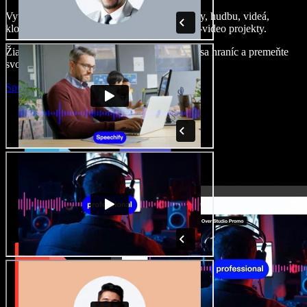
Vytvárajte dabingy, pridajte bezplatné obrázky, hudbu, videá,
klonujte svoj hlas – postavíte pôsobivé audio-video projekty.
Žiadne učenie, všetko v prehliadači – zbavte sa hraníc a premeňte
svoje nápady na realitu.
Spustiť Studio