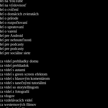
ideí na YouTube
ideí na výslovnosť
ideí o cvičení
ideí o domácich zvieratách
ideí o prírode
ideí o rozpočtovaní
ideí o upratovaní
ideí o varení
ideí pre Android
ideí pre nehnuteľnosti
ideí pre podcasty
ideí pre podcasty
deí pre sociálne siete
a videí prehliadky domu
a videí prehliadok
a videí s autami
a videí s green screen efektom
a videí s hlasovým komentárom
a videí s tanečnými tutoriálmi
a videí so storytellingom
 videí z fotografií
a vlogov
a vzdelávacích videí
a westernových filmov