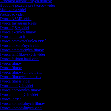
Generátor automatických titulkov
Hudobné pozadie pre tvorcov videí
Mac tvorca videí
Prekladač videí
Tvorca ASMR videí
Tvorca Instagram Reels
Tvorca Q&A videí
Tvorca akčných filmov
Tvorca animácií
Tvorca cestovateľských videí
Tvorca dekoračných videí
Tvorca dramatických filmov
Tvorca fanúšikovských videí
Tvorca fashion haul videí
Tvorca filmov
Tvorca filmov
Tvorca filmových biografií
Tvorca filmových trailerov
Tvorca fitness videí
Tvorca herných videí
Tvorca hororových filmov
Tvorca hudobných videí
Tvorca intrier
Tvorca komediálnych filmov
Tvorca komediálnych videí