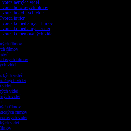
Tvorca herných videí
Tvorca hororových filmov
Tvorca hudobných videí
Tvorca intrier
Tvorca komediálnych filmov
Tvorca komediálnych videí
Tvorca komentovaných videí
lených filmov
kych filmov
 videí
kálových filmov
ych videí
dických videí
entačných videí
o videí
čných videí
nzných videí
ám
nných filmov
ntických filmov
ovorových videí
ických videí
i filmov