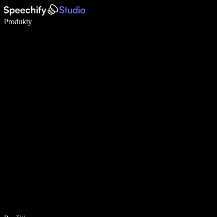
Píšte 5× rýchlejšie pomocou hlasového diktovania
Produkty
Zistiť viac