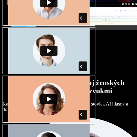
Široký výber mužských aj ženských
hlasov s rôznymi prízvukmi
Každý projekt môže znieť inak. Vyberte si zo stoviek AI hlasov a
dolaďte si ich podľa seba.