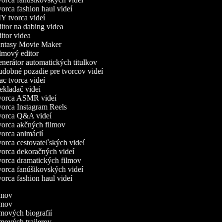
rca fashion haul videí
 tvorca videí
tor na dabing videa
tor videa
ntasy Movie Maker
mový editor
erátor automatických titulkov
dobné pozadie pre tvorcov videí
 tvorca videí
kladač videí
orca ASMR videí
orca Instagram Reels
orca Q&A videí
orca akčných filmov
orca animácií
rca cestovateľských videí
orca dekoračných videí
orca dramatických filmov
orca fanúšikovských videí
rca fashion haul videí
ilmov
ilmov
ilmových biografií
ilmových trailerov