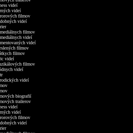
tness videí
erných videí
ororových filmov
udobných videí
trier
omediálnych filmov
omediálnych videí
omentovaných videí
reslených filmov
rátkych filmov
ric videí
uzikálových filmov
ódnych videí
utr
arodických videí
ilmov
ilmov
ilmových biografií
ilmových trailerov
tness videí
erných videí
ororových filmov
udobných videí
trier