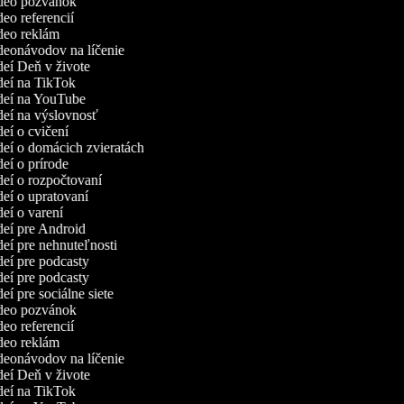
ideo pozvánok
ideo referencií
ideo reklám
ideonávodov na líčenie
ideí Deň v živote
ideí na TikTok
ideí na YouTube
ideí na výslovnosť
ideí o cvičení
ideí o domácich zvieratách
ideí o prírode
ideí o rozpočtovaní
ideí o upratovaní
ideí o varení
ideí pre Android
ideí pre nehnuteľnosti
ideí pre podcasty
ideí pre podcasty
deí pre sociálne siete
ideo pozvánok
ideo referencií
ideo reklám
ideonávodov na líčenie
ideí Deň v živote
ideí na TikTok