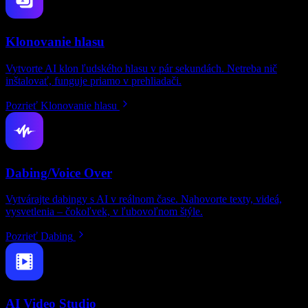
Klonovanie hlasu
Vytvorte AI klon ľudského hlasu v pár sekundách. Netreba nič
inštalovať, funguje priamo v prehliadači.
Pozrieť Klonovanie hlasu
Dabing/Voice Over
Vytvárajte dabingy s AI v reálnom čase. Nahovorte texty, videá,
vysvetlenia – čokoľvek, v ľubovoľnom štýle.
Pozrieť Dabing
AI Video Studio