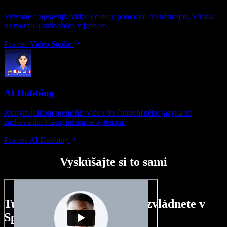
Vytvorte a upravujte video od nuly pomocou AI nástrojov. Všetko
na tvorbu a strih videa v jednom.
Pozrieť Video Studio
AI Dubbing
Jedným klikom premeňte video do ľubovoľného jazyka so
zachovaním hlasu, intonácie aj tempa.
Pozrieť AI Dubbing
Vyskúšajte si to sami
Tu je malá ukážka toho, čo zvládnete v
Speechify Studio.