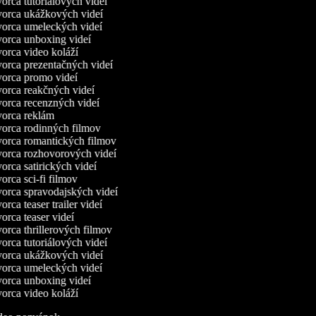
rca tutoriálových videí
orca ukážkových videí
orca umeleckých videí
orca unboxing videí
rca video koláží
orca prezentačných videí
orca promo videí
orca reakčných videí
orca recenzných videí
orca reklám
orca rodinných filmov
orca romantických filmov
orca rozhovorových videí
rca satirických videí
rca sci-fi filmov
orca spravodajských videí
rca teaser trailer videí
rca teaser videí
rca thrillerových filmov
rca tutoriálových videí
orca ukážkových videí
orca umeleckých videí
orca unboxing videí
rca video koláží