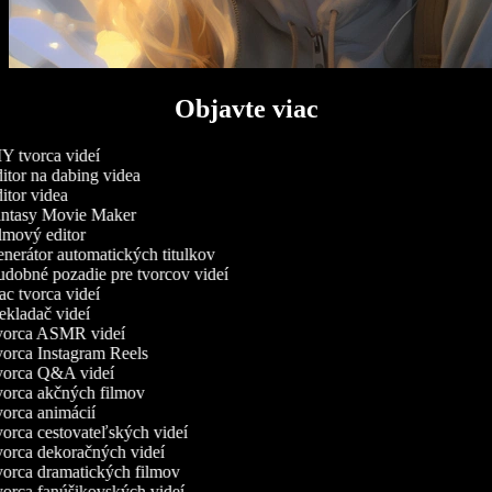
Objavte viac
 tvorca videí
tor na dabing videa
tor videa
ntasy Movie Maker
mový editor
erátor automatických titulkov
dobné pozadie pre tvorcov videí
 tvorca videí
kladač videí
orca ASMR videí
orca Instagram Reels
orca Q&A videí
orca akčných filmov
orca animácií
rca cestovateľských videí
orca dekoračných videí
orca dramatických filmov
orca fanúšikovských videí