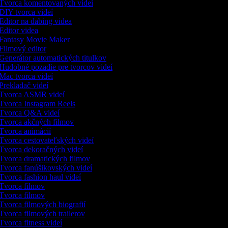
Tvorca komentovaných videí
DIY tvorca videí
Editor na dabing videa
Editor videa
Fantasy Movie Maker
Filmový editor
Generátor automatických titulkov
Hudobné pozadie pre tvorcov videí
Mac tvorca videí
Prekladač videí
Tvorca ASMR videí
Tvorca Instagram Reels
Tvorca Q&A videí
Tvorca akčných filmov
Tvorca animácií
Tvorca cestovateľských videí
Tvorca dekoračných videí
Tvorca dramatických filmov
Tvorca fanúšikovských videí
Tvorca fashion haul videí
Tvorca filmov
Tvorca filmov
Tvorca filmových biografií
Tvorca filmových trailerov
Tvorca fitness videí