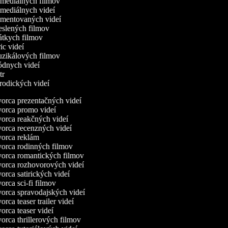
omediálnych filmov
omediálnych videí
omentovaných videí
reslených filmov
rátkych filmov
ric videí
uzikálových filmov
ódnych videí
utr
arodických videí
orca prezentačných videí
orca promo videí
orca reakčných videí
orca recenzných videí
orca reklám
orca rodinných filmov
orca romantických filmov
orca rozhovorových videí
rca satirických videí
rca sci-fi filmov
orca spravodajských videí
rca teaser trailer videí
rca teaser videí
rca thrillerových filmov