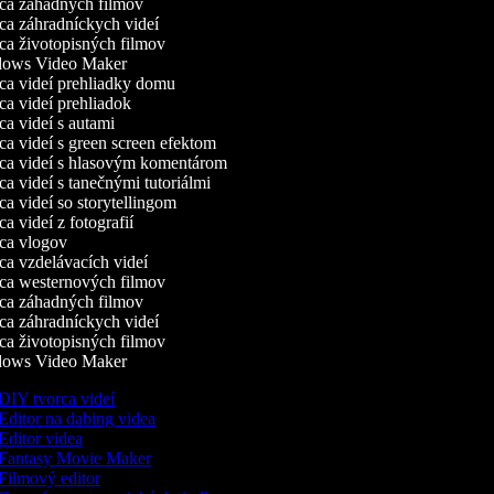
a záhadných filmov
a záhradníckych videí
a životopisných filmov
ows Video Maker
a videí prehliadky domu
a videí prehliadok
a videí s autami
a videí s green screen efektom
a videí s hlasovým komentárom
a videí s tanečnými tutoriálmi
a videí so storytellingom
 videí z fotografií
a vlogov
a vzdelávacích videí
a westernových filmov
a záhadných filmov
a záhradníckych videí
a životopisných filmov
ows Video Maker
DIY tvorca videí
Editor na dabing videa
Editor videa
Fantasy Movie Maker
Filmový editor