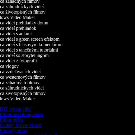
a záhadných filmov
a záhradníckych videí
a životopisných filmov
ows Video Maker
a videí prehliadky domu
a videí prehliadok
a videí s autami
a videí s green screen efektom
a videí s hlasovým komentárom
a videí s tanečnými tutoriálmi
a videí so storytellingom
a videí z fotografií
a vlogov
a vzdelávacích videí
a westernových filmov
a záhadných filmov
a záhradníckych videí
a životopisných filmov
ows Video Maker
DIY tvorca videí
Editor na dabing videa
Editor videa
Fantasy Movie Maker
Filmový editor