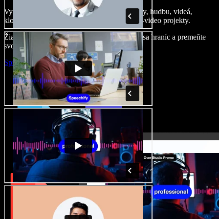
Vytvárajte dabingy, pridajte bezplatné obrázky, hudbu, videá,
klonujte svoj hlas – postavíte pôsobivé audio-video projekty.
Žiadne učenie, všetko v prehliadači – zbavte sa hraníc a premeňte
svoje nápady na realitu.
Spustiť Studio