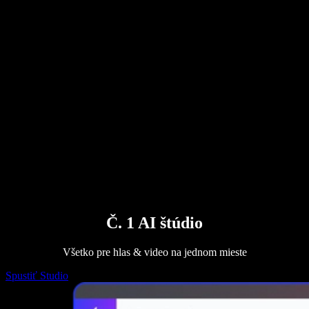
AI generátor hlasu
Príbehy používateľov
Čítanie Dokumentov Google nahlas
B2B prípadové štúdie
AI menič hlasu
Recenzie
Aplikácie na čítanie textu nahlas
Tlač
Čítaj mi
Prehrávač textu na reč
Pre firmy
Kontaktovať obchodné oddelenie
Speechify pre firmy a školy
Speechify pre Access to Work
Speechify pre DSA
SIMBA hlasoví agenti
Speechify pre vývojárov
Č. 1 AI štúdio
Všetko pre hlas & video na jednom mieste
Spustiť Studio