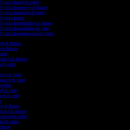
Tvorca herných videí
Tvorca hororových filmov
Tvorca hudobných videí
Tvorca intrier
Tvorca komediálnych filmov
Tvorca komediálnych videí
Tvorca komentovaných videí
ených filmov
ych filmov
videí
kálových filmov
ych videí
ických videí
ntačných videí
o videí
ných videí
zných videí
ám
nných filmov
ntických filmov
ovorových videí
ických videí
 filmov