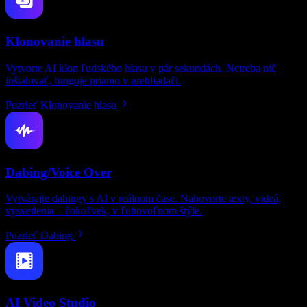
Klonovanie hlasu
Vytvorte AI klon ľudského hlasu v pár sekundách. Netreba nič
inštalovať, funguje priamo v prehliadači.
Pozrieť Klonovanie hlasu
Dabing/Voice Over
Vytvárajte dabingy s AI v reálnom čase. Nahovorte texty, videá,
vysvetlenia – čokoľvek, v ľubovoľnom štýle.
Pozrieť Dabing
AI Video Studio