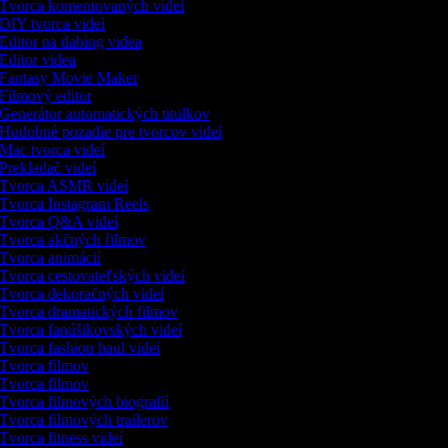
Tvorca komentovaných videí
DIY tvorca videí
Editor na dabing videa
Editor videa
Fantasy Movie Maker
Filmový editor
Generátor automatických titulkov
Hudobné pozadie pre tvorcov videí
Mac tvorca videí
Prekladač videí
Tvorca ASMR videí
Tvorca Instagram Reels
Tvorca Q&A videí
Tvorca akčných filmov
Tvorca animácií
Tvorca cestovateľských videí
Tvorca dekoračných videí
Tvorca dramatických filmov
Tvorca fanúšikovských videí
Tvorca fashion haul videí
Tvorca filmov
Tvorca filmov
Tvorca filmových biografií
Tvorca filmových trailerov
Tvorca fitness videí