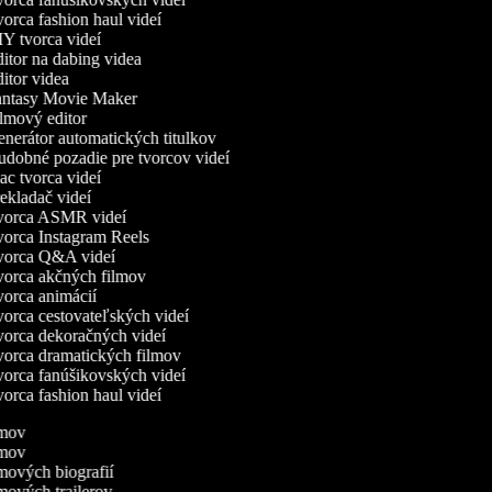
orca fashion haul videí
Y tvorca videí
itor na dabing videa
itor videa
ntasy Movie Maker
lmový editor
nerátor automatických titulkov
dobné pozadie pre tvorcov videí
c tvorca videí
ekladač videí
orca ASMR videí
orca Instagram Reels
orca Q&A videí
orca akčných filmov
orca animácií
orca cestovateľských videí
orca dekoračných videí
orca dramatických filmov
orca fanúšikovských videí
orca fashion haul videí
ilmov
ilmov
lmových biografií
lmových trailerov