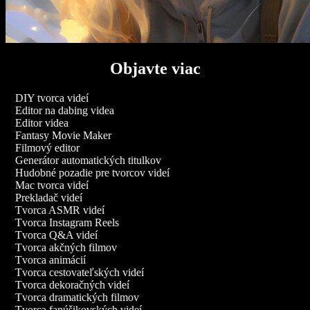
Objavte viac
DIY tvorca videí
Editor na dabing videa
Editor videa
Fantasy Movie Maker
Filmový editor
Generátor automatických titulkov
Hudobné pozadie pre tvorcov videí
Mac tvorca videí
Prekladač videí
Tvorca ASMR videí
Tvorca Instagram Reels
Tvorca Q&A videí
Tvorca akčných filmov
Tvorca animácií
Tvorca cestovateľských videí
Tvorca dekoračných videí
Tvorca dramatických filmov
Tvorca fanúšikovských videí