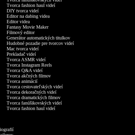
Tvorca fashion haul videí
DIY tvorca videí
Editor na dabing videa
Editor videa
Fantasy Movie Maker
Filmový editor
Generátor automatických titulkov
Hudobné pozadie pre tvorcov videí
Mac tvorca videí
Prekladač videí
Tvorca ASMR videí
Tvorca Instagram Reels
Tvorca Q&A videí
Tvorca akčných filmov
Tvorca animácií
Tvorca cestovateľských videí
Tvorca dekoračných videí
Tvorca dramatických filmov
Tvorca fanúšikovských videí
Tvorca fashion haul videí
iografií
railerov