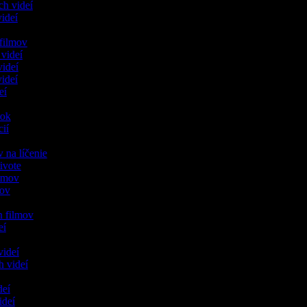
ch videí
 videí
h filmov
 videí
videí
videí
deí
ánok
cií
m
v na líčenie
živote
ilmov
lmov
h filmov
deí
videí
h videí
ideí
videí