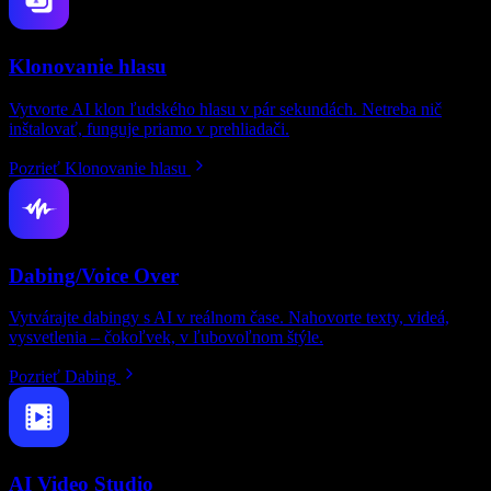
Klonovanie hlasu
Vytvorte AI klon ľudského hlasu v pár sekundách. Netreba nič
inštalovať, funguje priamo v prehliadači.
Pozrieť Klonovanie hlasu
Dabing/Voice Over
Vytvárajte dabingy s AI v reálnom čase. Nahovorte texty, videá,
vysvetlenia – čokoľvek, v ľubovoľnom štýle.
Pozrieť Dabing
AI Video Studio