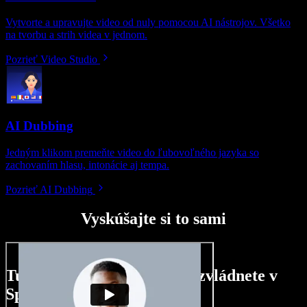
Vytvorte a upravujte video od nuly pomocou AI nástrojov. Všetko
na tvorbu a strih videa v jednom.
Pozrieť Video Studio
AI Dubbing
Jedným klikom premeňte video do ľubovoľného jazyka so
zachovaním hlasu, intonácie aj tempa.
Pozrieť AI Dubbing
Vyskúšajte si to sami
Tu je malá ukážka toho, čo zvládnete v
Speechify Studio.