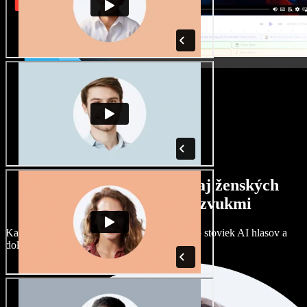
Široký výber mužských aj ženských
hlasov s rôznymi prízvukmi
Každý projekt môže znieť inak. Vyberte si zo stoviek AI hlasov a
dolaďte si ich podľa seba.