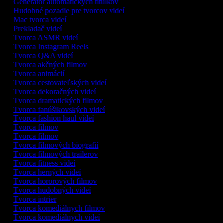
Generátor automatických titulkov
Hudobné pozadie pre tvorcov videí
Mac tvorca videí
Prekladač videí
Tvorca ASMR videí
Tvorca Instagram Reels
Tvorca Q&A videí
Tvorca akčných filmov
Tvorca animácií
Tvorca cestovateľských videí
Tvorca dekoračných videí
Tvorca dramatických filmov
Tvorca fanúšikovských videí
Tvorca fashion haul videí
Tvorca filmov
Tvorca filmov
Tvorca filmových biografií
Tvorca filmových trailerov
Tvorca fitness videí
Tvorca herných videí
Tvorca hororových filmov
Tvorca hudobných videí
Tvorca intrier
Tvorca komediálnych filmov
Tvorca komediálnych videí