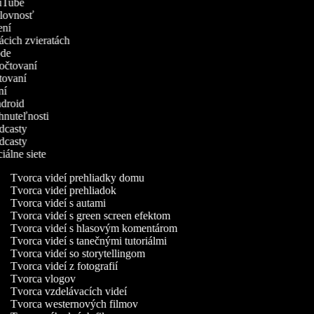
YouTube
ýslovnosť
čení
mácich zvieratách
rode
zpočtovaní
atovaní
ení
Android
ehnuteľnosti
odcasty
odcasty
ciálne siete
Tvorca videí prehliadky domu
Tvorca videí prehliadok
Tvorca videí s autami
Tvorca videí s green screen efektom
Tvorca videí s hlasovým komentárom
Tvorca videí s tanečnými tutoriálmi
Tvorca videí so storytellingom
Tvorca videí z fotografií
Tvorca vlogov
Tvorca vzdelávacích videí
Tvorca westernových filmov