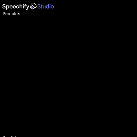
Píšte 5× rýchlejšie pomocou hlasového diktovania
Produkty
Zistiť viac