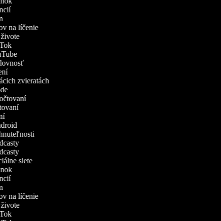
vánok
encií
ám
ov na líčenie
v živote
ikTok
YouTube
ýslovnosť
čení
mácich zvieratách
rode
zpočtovaní
atovaní
ení
Android
ehnuteľnosti
odcasty
odcasty
ciálne siete
vánok
encií
ám
ov na líčenie
v živote
ikTok