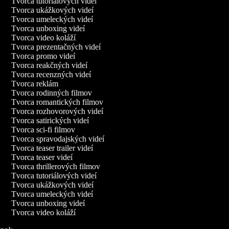
Tvorca tutoriálových videí
Tvorca ukážkových videí
Tvorca umeleckých videí
Tvorca unboxing videí
Tvorca video koláží
Tvorca prezentačných videí
Tvorca promo videí
Tvorca reakčných videí
Tvorca recenzných videí
Tvorca reklám
Tvorca rodinných filmov
Tvorca romantických filmov
Tvorca rozhovorových videí
Tvorca satirických videí
Tvorca sci-fi filmov
Tvorca spravodajských videí
Tvorca teaser trailer videí
Tvorca teaser videí
Tvorca thrillerových filmov
Tvorca tutoriálových videí
Tvorca ukážkových videí
Tvorca umeleckých videí
Tvorca unboxing videí
Tvorca video koláží