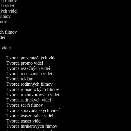
ych filmov
ch videí
ných videí
 filmov
ilmov
ých filmov
ideí
h videí
Tvorca prezentačných videí
Tvorca promo videí
Tvorca reakčných videí
Tvorca recenzných videí
Tvorca reklám
Tvorca rodinných filmov
Tvorca romantických filmov
Tvorca rozhovorových videí
Tvorca satirických videí
Tvorca sci-fi filmov
Tvorca spravodajských videí
Tvorca teaser trailer videí
Tvorca teaser videí
Tvorca thrillerových filmov