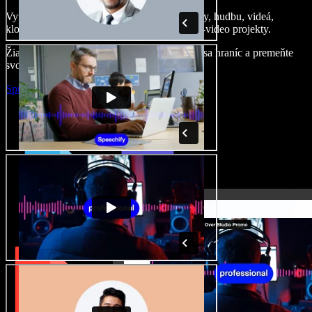
Vytvárajte dabingy, pridajte bezplatné obrázky, hudbu, videá,
klonujte svoj hlas – postavíte pôsobivé audio-video projekty.
Žiadne učenie, všetko v prehliadači – zbavte sa hraníc a premeňte
svoje nápady na realitu.
Spustiť Studio