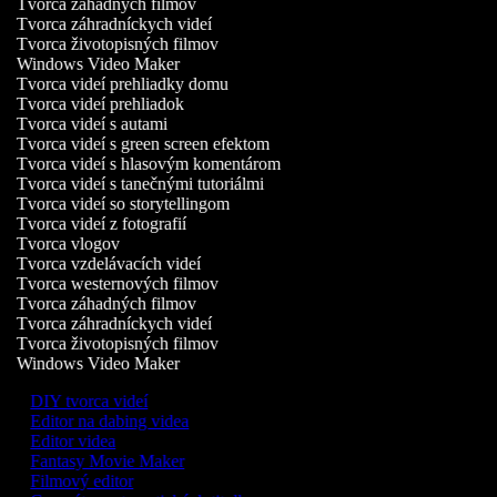
Tvorca záhadných filmov
Tvorca záhradníckych videí
Tvorca životopisných filmov
Windows Video Maker
Tvorca videí prehliadky domu
Tvorca videí prehliadok
Tvorca videí s autami
Tvorca videí s green screen efektom
Tvorca videí s hlasovým komentárom
Tvorca videí s tanečnými tutoriálmi
Tvorca videí so storytellingom
Tvorca videí z fotografií
Tvorca vlogov
Tvorca vzdelávacích videí
Tvorca westernových filmov
Tvorca záhadných filmov
Tvorca záhradníckych videí
Tvorca životopisných filmov
Windows Video Maker
DIY tvorca videí
Editor na dabing videa
Editor videa
Fantasy Movie Maker
Filmový editor