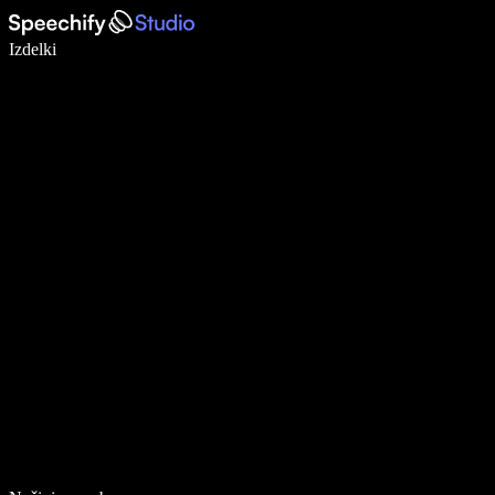
Pišite 5× hitreje z narekovanjem
Izdelki
Več o tem