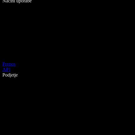
Načini uporabe
Prenos
API
Podjetje